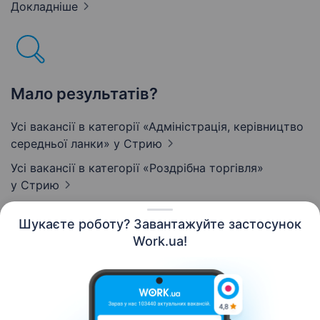
Докладніше
Мало результатів?
Усі вакансії в категорії «Адмiнiстрацiя, керівництво
середньої ланки»
у Стрию
Усі вакансії в категорії «Роздрібна торгівля»
у Стрию
Шукаєте роботу? Завантажуйте застосунок
Work.ua!
Українська