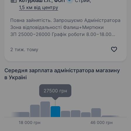
Котурбаш І.Л., ФОП
Стрий,
1,5 км від центру
Повна зайнятість. Запрошуємо Адміністратора
Зона відповідальності Фалиш+Миртюки
ЗП 25000−26000 Графік роботи 8.00−18.00
понеділок-пятниця Відповідальна, чесна,
працелюбна, Обовязки: Робота
2 тиж. тому
з постачальниками (внесення накладних,
націнка…
Середня зарплата адміністратора магазину
в Україні
27500 грн
18 000 грн
46 000 грн