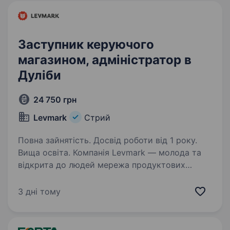
Заступник керуючого
магазином, адміністратор в
Дуліби
24 750 грн
Levmark
Стрий
Повна зайнятість. Досвід роботи від 1 року.
Вища освіта. Компанія Levmark — молода та
відкрита до людей мережа продуктових
магазинів, що стрімко розвивається.
Ми працюємо з 2017 року, вже об'єднали
3 дні тому
у команді понад 500 працівників та відкрили
більше ніж 30 + магазинів…