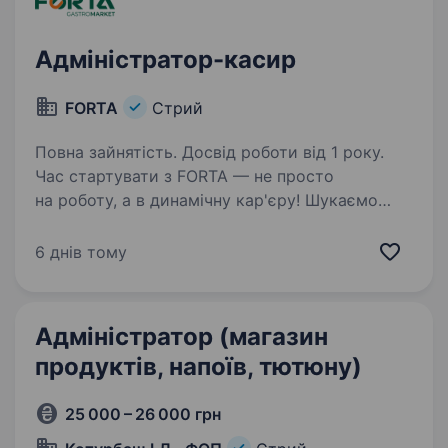
Адміністратор-касир
FORTA
Стрий
Повна зайнятість. Досвід роботи від 1 року.
Час стартувати з FORTA — не просто
на роботу, а в динамічну кар'єру! Шукаємо
адміністратора-касира — людину, яка
заряджає команду енергією та тримає все під
6 днів тому
контролем. Що чекає на тебе: Позмінний
графік 2/2 —…
Адміністратор (магазин
продуктів, напоїв, тютюну)
25 000 – 26 000 грн