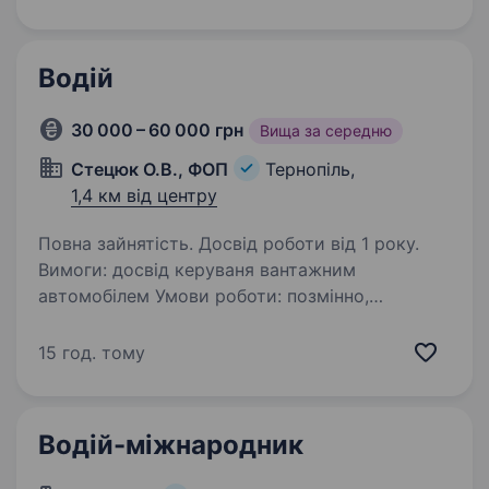
роздрібну мережу магазинів і цінуємо
команду, яка…
Водій
30 000 – 60 000 грн
Вища за середню
Стецюк О.В., ФОП
Тернопіль,
1,4 км від центру
Повна зайнятість. Досвід роботи від 1 року.
Вимоги: досвід керуваня вантажним
автомобілем Умови роботи: позмінно,
Обов’язки: слідкувати за автомобілем
15 год. тому
Водій-міжнародник