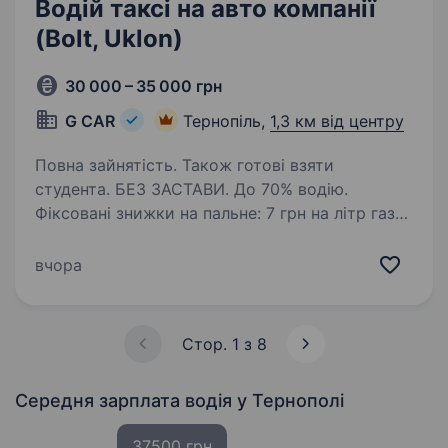
Водій таксі на авто компанії
(Bolt, Uklon)
30 000 – 35 000 грн
G CAR
Тернопіль,
1,3 км від центру
Повна зайнятість. Також готові взяти
студента. БЕЗ ЗАСТАВИ. До 70% водію.
Фіксовані знижки на пальне: 7 грн на літр газу і
14 грн на літр бензину. ВИКУП АВТО, ЛІЦЕНЗІЯ,
ОДИН водій на авто. Автопарк «G CAR» шукає
вчора
водія для роботи в таксі у Вашому місті.
Ми пропонуємо:…
Стор. 1 з 8
Середня зарплата водія
у Тернополі
37500 грн