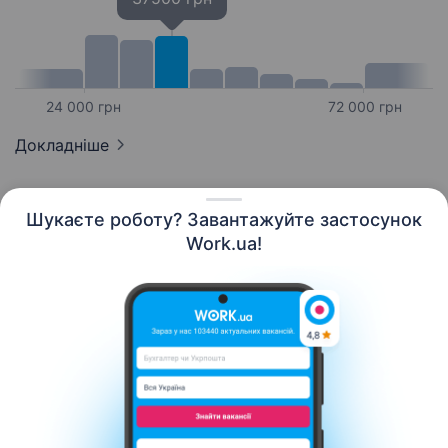
24 000 грн
72 000 грн
Докладніше
Шукаєте роботу? Завантажуйте застосунок
Work.ua!
Українська
Ресурси
Контакти
Про нас
Кар’єра