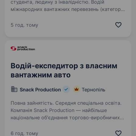
студента, людину з інвалідністю. Водій
міжнародних вантажних перевезень (категорія
B) Заробітна плата: 900−1200€ на місяць Про
компанію ФОП Коцюра Михайло —
5 год. тому
транспортна компанія, що спеціалізується на
міжнародних вантажних перевезеннях між
Україною…
Водій-експедитор з власним
вантажним авто
Snack Production
Тернопіль
Повна зайнятість. Середня спеціальна освіта.
Компанія Snack Production — найбільше
національне об'єднання торгово-виробничих
підприємств (ТМ Флінт, Хуторок, Морські, Сан
Санич, Big Bob, Chipster’s, Zeffir), яке зберігає
6 год. тому