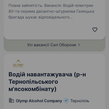
Повна зайнятість. Вакансія: Водій-електрик
80-та окрема десантно-штурмова Галицька
бригада шукає відповідального
та кваліфікованого спеціаліста на посаду
водія-електрика. ОБОВ’ЯЗКИ перевезення
особового складу та вантажів діагностика…
Усі вакансії Сил
Оборони
Водій навантажувача (р-н
Тернопільського
м'ясокомбінату)
Olymp Alcohol Company
Тернопіль