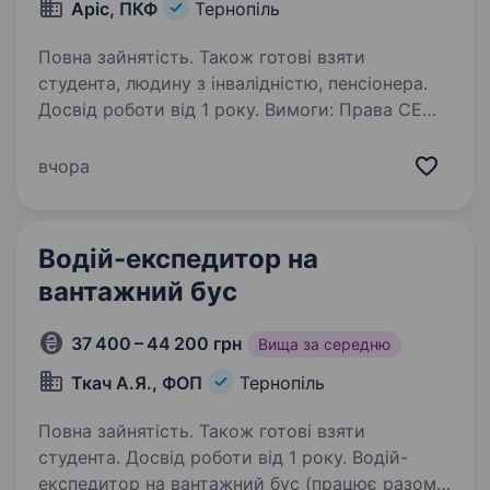
Аріс, ПКФ
Тернопіль
Повна зайнятість. Також готові взяти
студента, людину з інвалідністю, пенсіонера.
Досвід роботи від 1 року. Вимоги: Права СЕ
Чіп карта Код 95 АДР (для цистерни) Умови
роботи: Для інформації телефонуйте
вчора
Обов’язки: Перевезення вантажів
Водій-експедитор на
вантажний бус
37 400 – 44 200 грн
Вища за середню
Ткач А.Я., ФОП
Тернопіль
Повна зайнятість. Також готові взяти
студента. Досвід роботи від 1 року. Водій-
експедитор на вантажний бус (працює разом