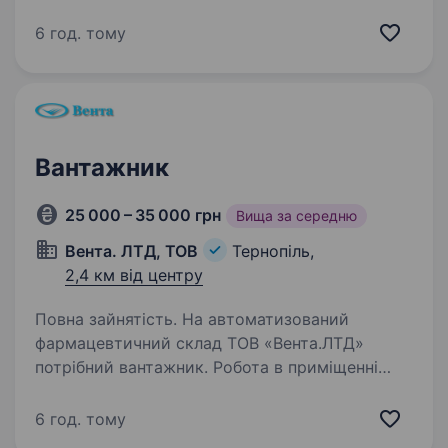
далекобійник на рефрежиратор для
перевезень у міжнародному сполучені (кат.
6 год. тому
СЕ). Вимоги: порядність, чесність,
відповідальність. наявність чіп-карти.
Контроль завантаження та відвантаження
товарів…
Вантажник
25 000 – 35 000 грн
Вища за середню
Вента. ЛТД, ТОВ
Тернопіль,
2,4 км від центру
Повна зайнятість. На автоматизований
фармацевтичний склад ТОВ «Вента.ЛТД»
потрібний вантажник. Робота в приміщенні
складу. Надаємо: Офіційне працевлаштування
з першого робочого дня; Оплачувана відпустка
6 год. тому
(24 календарних дні) та оплачувані…