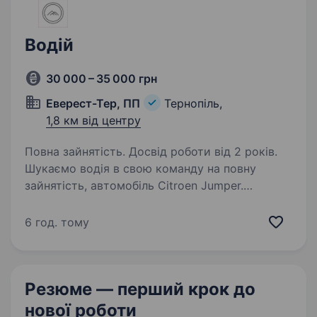
Водій
30 000 – 35 000 грн
Еверест-Тер, ПП
Тернопіль,
1,8 км від центру
Повна зайнятість. Досвід роботи від 2 років.
Шукаємо водія в свою команду на повну
зайнятість, автомобіль Citroen Jumper.
Ми пропонуємо: стабільну заробітну плату +
премії, бонуси повна зайнятість Основні
6 год. тому
вимоги: Відповідальність, пунктуальність;…
Резюме — перший крок
до
нової роботи