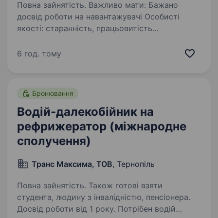
Повна зайнятість. Важливо мати: Бажано
досвід роботи на навантажувачі Особисті
якості: старанність, працьовитість
та комунікабельність. Що потрібно буде
робити: Завантажувати/вивантажувати
6 год. тому
машини Переміщувати продукцію…
Бронювання
Водій-далекобійник на
рефрижератор (міжнародне
сполучення)
Транс Максима, ТОВ
, Тернопіль
Повна зайнятість. Також готові взяти
студента, людину з інвалідністю, пенсіонера.
Досвід роботи від 1 року. Потрібен водій