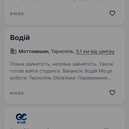
з помічником) Зарплата: 37 400 — 44 200 грн
(залежно від графіку) Компанія: ФОП Ткач А.Я.
вчора
Місто: Тернопіль Опис вакансії: Команда ФОП
Ткач А.Я. запрошує відповідального…
Водій
Моттоекшен
, Тернопіль,
5,1 км від центру
Повна зайнятість, неповна зайнятість. Також
готові взяти студента. Вакансія: Водій Місце
роботи: Тернопіль Обов’язки: Перевезення
та доставка техніки для сільського
господарства до клієнтів компанії
вчора
«Моттоекшен» Виконання транспортних
замовлень та планування оптимальних
маршрутів…