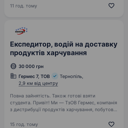
внутрішньої логістики та забезпечення
11 год. тому
діяльності української miltech-компанії.
Це роль для професіонала, який розуміє
відповідальність…
Експедитор, водій на доставку
продуктів харчування
30 000 грн
Гермес 7, ТОВ
Тернопіль,
2,9 км від центру
Повна зайнятість. Також готові взяти
студента. Привіт! Ми — ТзОВ Гермес, компанія
з дистрибуції продуктів харчування, побутової
хімії та алкогольних напоїв у Тернопільській
області. Окрім того, ми маємо власну
15 год. тому