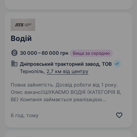
першість у своєму сегменті й успішно…
Водій
30 000 – 60 000 грн
Вища за середню
Дніпровський тракторний завод, ТОВ
Тернопіль,
2,7 км від центру
Повна зайнятість. Досвід роботи від 1 року.
Опис вакансіїШУКАЄМО ВОДІЯ (КАТЕГОРІЯ В,
ВЕ) Компанія займається реалізацією
сільгосптехніки та навісного обладнання і нам
терміново потрібен водій на наші вантажні
6 год. тому
авто (до 3.5т). Наш ідеальний кандидат має: …