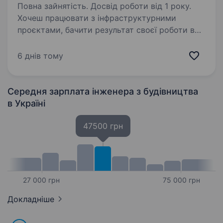
Повна зайнятість. Досвід роботи від 1 року.
Хочеш працювати з інфраструктурними
проєктами, бачити результат своєї роботи в
містах і селах та розвиватися в стабільній
компанії? Що ти будеш робити: Будівництво
6 днів тому
та монтаж мереж зв’язку Робота
з кабельною…
Середня зарплата інженера з будівництва
в Україні
47500 грн
27 000 грн
75 000 грн
Докладніше