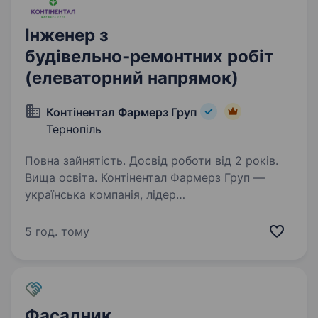
Інженер з
будівельно‑ремонтних робіт
(елеваторний напрямок)
Контінентал Фармерз Груп
Тернопіль
Повна зайнятість. Досвід роботи від 2 років.
Вища освіта. Контінентал Фармерз Груп —
українська компанія, лідер
сільськогосподарської галузі! Ми працюємо
в Західноукраїнському регіоні, обробляючи
5 год. тому
190 тис. га, та об'єднуємо у своїй команді
близько 2,5 тис. професіоналів…
Фасадник