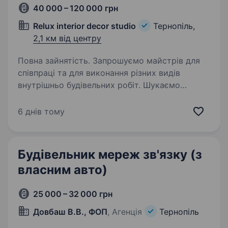
40 000 – 120 000 грн
Relux interior decor studio
Тернопіль,
2,1 км від центру
Повна зайнятість. Запрошуємо майстрів для
співпраці та для виконання різних видів
внутрішньо будівельних робіт. Шукаємо
спеціалістів по основних завданнях:
Демонтажні роботи: Зняття старої
6 днів тому
штукатурки, шпалер, підлогового покриття,…
Будівельник мереж зв'язку (з
власним авто)
25 000 – 32 000 грн
Довбаш В.В., ФОП
, Агенція
Тернопіль