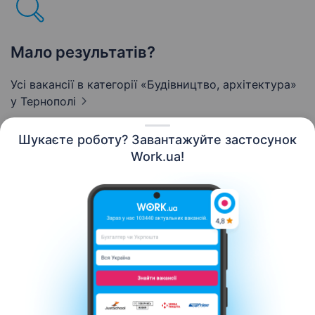
Мало результатів?
Усі вакансії в категорії «Будівництво, архітектура»
у Тернополі
Шукаєте роботу? Завантажуйте застосунок
Work.ua!
Українська
Ресурси
Контакти
Про нас
Кар’єра
Новини Work.ua
Допомога
Умови використання