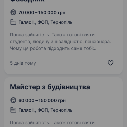
70 000 – 150 000 грн
Галяс І., ФОП
, Тернопіль
Повна зайнятість. Також готові взяти
студента, людину з інвалідністю, пенсіонера.
Чому ця робота підходить саме тобі:
Не потрібно мати досвід — ми навчимо
всьому, що треба знати; Освіта не має
5 днів тому
значення, важливо твоє бажання працювати і
розвиватися; Вітаємо студентів, людей з
інвалідністю,…
Майстер з будівництва
60 000 – 150 000 грн
Галяс І., ФОП
, Тернопіль
Повна зайнятість. Також готові взяти