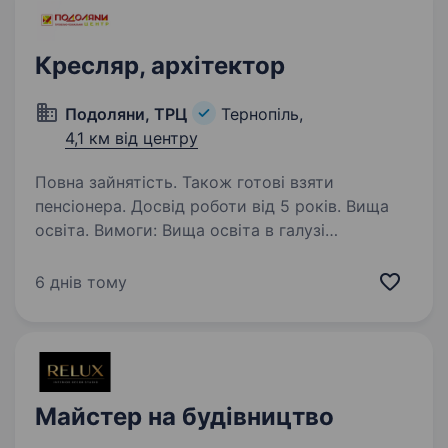
Кресляр, архітектор
Подоляни, ТРЦ
Тернопіль,
4,1 км від центру
Повна зайнятість. Також готові взяти
пенсіонера. Досвід роботи від 5 років. Вища
освіта. Вимоги: Вища освіта в галузі
будівництва, архітектури або інженерних
систем: Досвід роботи у проєктних
6 днів тому
організаціях з комплексного проєктування
споруд різного призначення; Вміння роботи
робочі проєкти; …
Майстер на будівництво