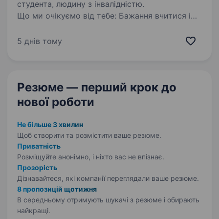
студента, людину з інвалідністю.
Що ми очікуємо від тебе: Бажання вчитися і
розвиватися у сфері будівництва.
Відповідальність, уважність до деталей
5 днів тому
та працелюбність. Готовність до фізичної
роботи та роботи на висоті. Необов’язково
мати…
Резюме — перший крок
до
нової роботи
Не більше 3 хвилин
Щоб створити та розмістити ваше
резюме.
Приватність
Розміщуйте анонімно, і ніхто вас не впізнає.
Прозорість
Дізнавайтеся, які компанії переглядали ваше резюме.
8 пропозицій щотижня
В середньому отримують шукачі з резюме і обирають
найкращі.