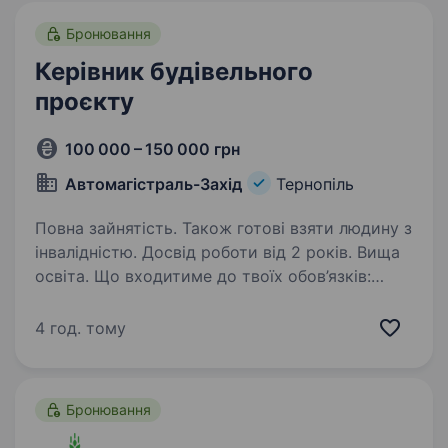
Бронювання
Керівник будівельного
проєкту
100 000 – 150 000 грн
Автомагістраль-Захід
Тернопіль
Повна зайнятість. Також готові взяти людину з
інвалідністю. Досвід роботи від 2 років. Вища
освіта. Що входитиме до твоїх обов’язків:
Повне керівництво будівельними проєктами —
від планування до здачі об'єкта
4 год. тому
в експлуатацію. Пошук, координація роботи
команд та підрядників, забезпечення
дотримання термінів…
Бронювання