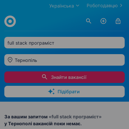
Роботодавцю
Українська
full stack програміст
Тернопіль
Знайти вакансії
Підібрати
За вашим запитом
«full stack програміст»
у Тернополі вакансій поки немає.