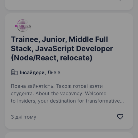
напрямок, логістику, фінансові сервіси
та масштабну програму лояльності…
Trainee, Junior, Middle Full
Stack, JavaScript Developer
(Node/React, relocate)
Інсайдери
, Львів
Повна зайнятість. Також готові взяти
студента. About the vacavncy: Welcome
to Insiders, your destination for transformative
project solutions. As a global entity located
in Ukraine, we transcend traditional expectations.
3 дні тому
Our fast-growing company based in Lviv…