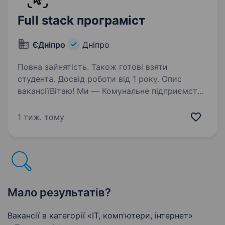
Full stack програміст
ЄДніпро
Дніпро
Повна зайнятість. Також готові взяти
студента. Досвід роботи від 1 року. Опис
вакансіїВітаю! Ми — Комунальне підприємство
«Цифрова трансформація та автоматизація
інформаційних процесів міста «єДніпро».
1 тиж. тому
Ми робимо продукти, що роблять життя
мешканців нашого міста легшим. Ми шукаємо
fullstack-розробника,…
Мало результатів?
Вакансії в категорії «IT, комп'ютери, інтернет»