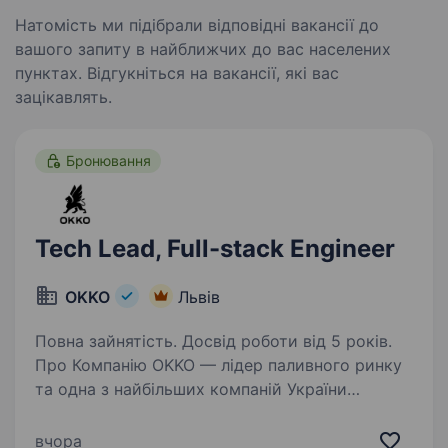
Натомість ми підібрали відповідні вакансії до
вашого запиту в найближчих до вас населених
пунктах. Відгукніться на вакансії, які вас
зацікавлять.
Бронювання
Tech Lead, Full-stack Engineer
OKKO
Львів
Повна зайнятість. Досвід роботи від 5 років.
Про Компанію OKKO — лідер паливного ринку
та одна з найбільших компаній України
з потужною цифровою екосистемою,
що включає мережу АЗК, роздріб, B2B-
вчора