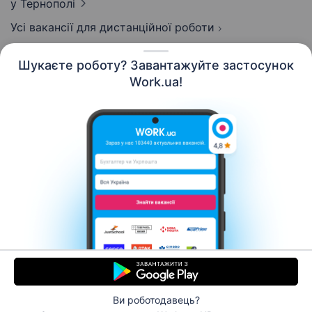
у Тернополі
Усі вакансії для дистанційної роботи
Шукаєте роботу? Завантажуйте застосунок
Work.ua!
Українська
Ресурси
Контакти
Про нас
Кар’єра
Новини Work.ua
Допомога
Умови використання
Роботодавцю
Ви роботодавець?
© 2006–2026 Work.ua. Сервіс пошуку роботи №1 в