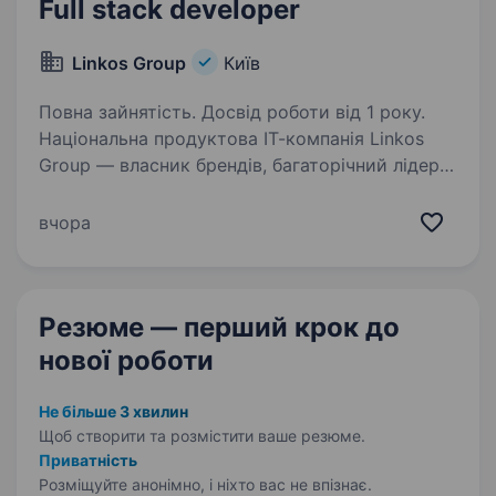
Full stack developer
Linkos Group
Київ
Повна зайнятість. Досвід роботи від 1 року.
Національна продуктова ІТ-компанія Linkos
Group — власник брендів, багаторічний лідер
з розробки бізнесового софту та рейтингових
програмних продуктів для бухгалтерів та
вчора
підприємців України. За улюбленими
брендами…
Резюме — перший крок
до
нової роботи
Не більше 3 хвилин
Щоб створити та розмістити ваше
резюме.
Приватність
Розміщуйте анонімно, і ніхто вас не впізнає.