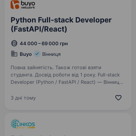
Python Full-stack Developer
(FastAPI/React)
44 000 – 69 000 грн
Buyo
Вінниця
Повна зайнятість. Також готові взяти
студента. Досвід роботи від 1 року. Full-stack
Developer (Python / FastAPI / React) — Вінниця,
офісПривіт! Ми — команда BUYO Network і
шукаємо сильного Full-stack Developer, який
3 дні тому
хоче не просто пересувати задачі з колонки
In Progress у Done, а реально…