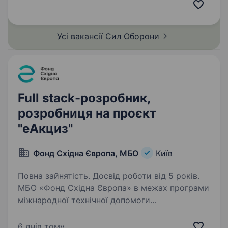
результат. Що робитимеш: Відповідати
за ключові функції та технічні ініціативи,…
Усі вакансії Сил
Оборони
Full stack-розробник,
розробниця на проєкт
"еАкциз"
Фонд Східна Європа, МБО
Київ
Повна зайнятість. Досвід роботи від 5 років.
МБО «Фонд Східна Європа» в межах програми
міжнародної технічної допомоги
«Цифровізація для зростання, доброчесності
та прозорості» (UK DIGIT), що фінансується
6 днів тому