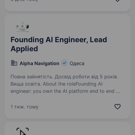
Урядом Сполученого Королівства Великої
Британії та Північної…
Founding AI Engineer, Lead
Applied
Alpha Navigation
Одеса
Повна зайнятість. Досвід роботи від 5 років.
Вища освіта. About the roleFounding AI
engineer: you own the AI platform end to end —
architecture, build, ship, measure — and set the
technical standards the future AI team will inherit.
1 тиж. тому
Applied engineering, not research. Development…