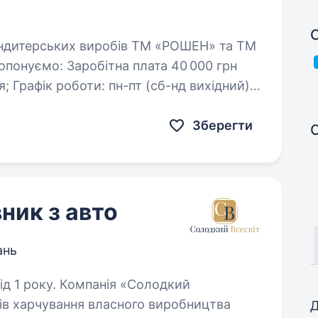
С
ий);
Зберегти
ник з авто
ань
анія «Солодкий
ів харчування власного виробництва
Д