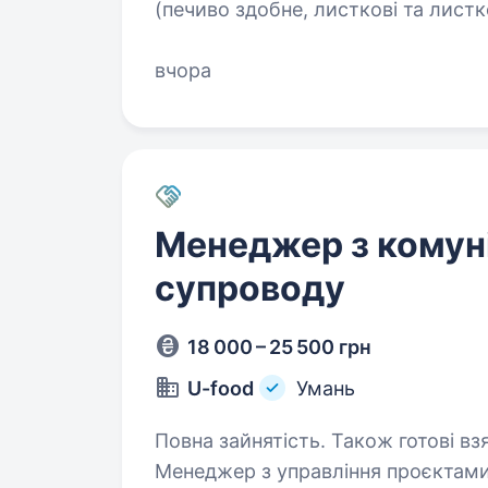
(печиво здобне, листкові та лист
вагові тістечка та ін.), вже більш 
вчора
Менеджер з комуні
супроводу
18 000 – 25 500 грн
U-food
Умань
Повна зайнятість. Також готові взяти с
Менеджер з управління проєктами