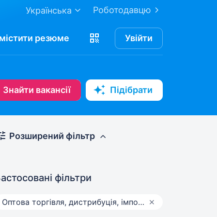
Роботодавцю
Українська
містити
резюме
Увійти
Знайти вакансії
Підібрати
Розширений фільтр
астосовані фільтри
Оптова торгівля, дистрибуція, імпорт, експорт