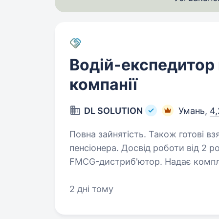
Водій-експедитор 
компанії
DL SOLUTION
Умань,
4,
Повна зайнятість. Також готові вз
пенсіонера. Досвід роботи від 2 років. DL SOLUTION — націо
FMCG-дистриб'ютор. Надає компле
та логістики й забезпечує постача
Дистрибуторський портфель фор
2 дні тому