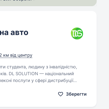
на авто
2 км від центру
яти студента, людину з інвалідністю,
нальний
ксні послуги у сфері дистрибуції
ння товарів у категоріях food та nonfood.
мують тютюнові вироби,…
Зберегти