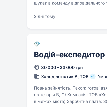
шукає в команду відповідального
з управління проєктами. Обов’язки: Планування, координація
та виконання…
2 дні тому
Водій-експедитор
30 000 – 33 000 грн
Холод логістик А, ТОВ
Ума
Повна зайнятість. Також готові взяти пенсіоне
(категорія В, С) Компанія: ТОВ «Х
в межах міста) Заробітна плата: 