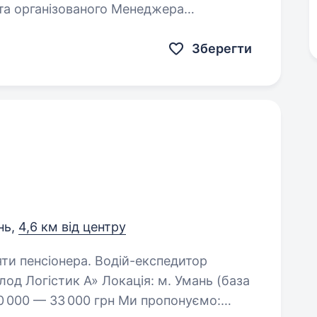
 та організованого Менеджера
Зберегти
нь,
4,6 км від центру
ра. Водій-експедитор
олод Логістик А» Локація: м. Умань (база
30 000 — 33 000 грн Ми пропонуємо: