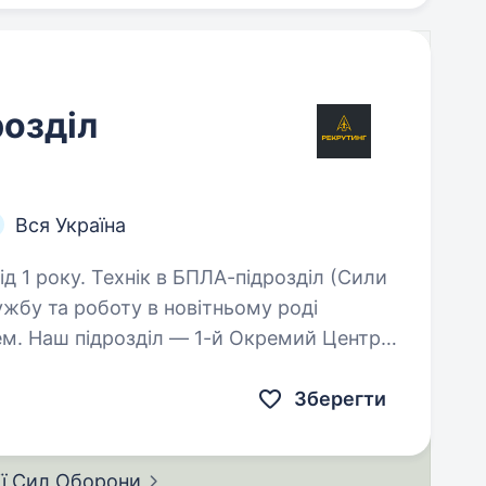
розділ
Вся Україна
-підрозділ (Сили
жбу та роботу в новітньому роді
ем. Наш підрозділ — 1-й Окремий Центр
л «технологічного…
Зберегти
ії Сил
Оборони