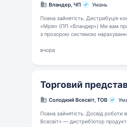
Вландер, ЧП
Умань
Повна зайнятість. Дистрибуція кондитерських виробів ТМ «РОШЕН» та ТМ
«Мрія» (ПП «Вландер») Ми вам пропонуємо: Заробітна плата 40 000 грн
з прозорою системою нарахування; Графік роботи: пн-пт (сб-нд вихідн
Заправка на АЗС…
вчора
Торговий представ
Солодкий Всесвіт, ТОВ
Ум
Повна зайнятість. Досвід роботи від 1 року. Комп
Всесвіт» — дистриб’ютор продукт