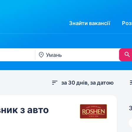
Знайти
вакансії
Роз
за 30 днів, за датою
ник з авто
З