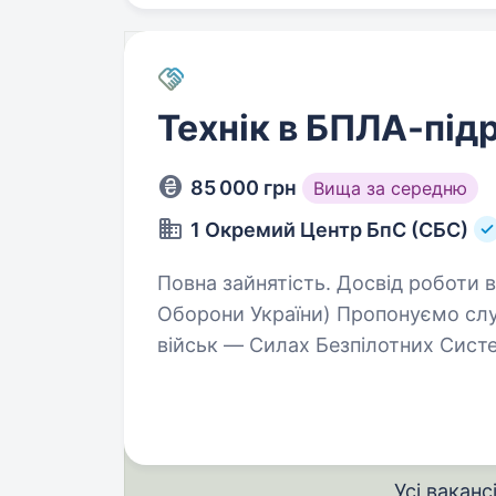
Технік в БПЛА-під
85 000 грн
Вища за середню
1 Окремий Центр БпС (СБС)
Повна зайнятість. Досвід роботи від 1 року. Технік в БПЛА
Оборони України) Пропонуємо слу
військ — Силах Безпілотних Сист
БпС — це перший у світі підрозді
Усі ваканс