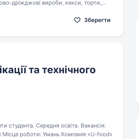
ково-дріжджові вироби, кекси, торти,
як 10 років займає провідні…
Зберегти
кації та технічного
тудента. Середня освіта. Вакансія:
 Місце роботи: Умань Компанія «U-food»