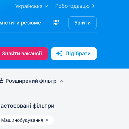
Роботодавцю
Українська
містити
резюме
Увійти
Знайти вакансії
Підібрати
Розширений фільтр
астосовані фільтри
Машинобудування