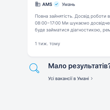
AMS
Умань
Повна зайнятість. Досвід роботи від 2 років. Про пози
08:00−17:00 Ми шукаємо досвідчен
буде займатися діагностикою, ре
транспортних засобів. Ця роль п
1 тиж. тому
Мало результатів
Усі вакансії
в Умані