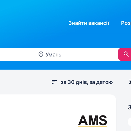
Знайти
вакансії
Роз
за 30 днів, за датою
З