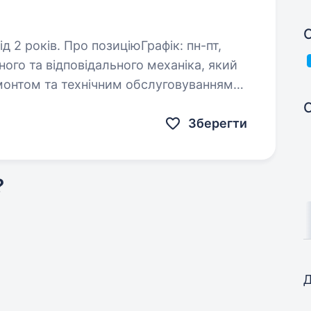
С
ціюГрафік: пн-пт,
ого та відповідального механіка, який
монтом та технічним обслуговуванням
ередбачає роботу…
Зберегти
?
Д