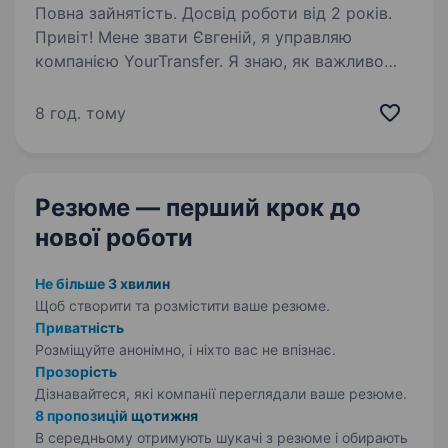
Повна зайнятість. Досвід роботи від 2 років.
Привіт! Мене звати Євгеній, я управляю
компанією YourTransfer. Я знаю, як важливо
бути впевненим у тих, з ким працюєш. Саме
тому, хочу особисто запросити Вас стати
8 год. тому
частиною нашої команди професійних водіїв.
YourTransfer —…
Резюме — перший крок
до
нової роботи
Не більше 3 хвилин
Щоб створити та розмістити ваше
резюме.
Приватність
Розміщуйте анонімно, і ніхто вас не впізнає.
Прозорість
Дізнавайтеся, які компанії переглядали ваше резюме.
8 пропозицій щотижня
В середньому отримують шукачі з резюме і обирають