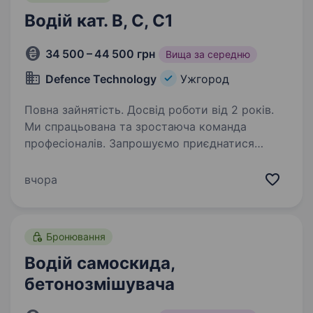
Водій кат. B, C, С1
34 500 – 44 500 грн
Вища за середню
Defence Technology
Ужгород
Повна зайнятість. Досвід роботи від 2 років.
Ми спрацьована та зростаюча команда
професіоналів. Запрошуємо приєднатися
до нас на посаду Інженера-
технологаОбов’язки: здійснення внутрішніх
вчора
перевезень по території України; забезпечення
безпечної та своєчасної…
Бронювання
Водій самоскида,
бетонозмішувача