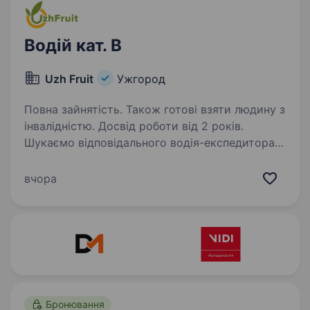
Водій кат. B
Uzh Fruit
Ужгород
Повна зайнятість. Також готові взяти людину з
інвалідністю. Досвід роботи від 2 років.
Шукаємо відповідального водія-експедитора
для роботи на постійній основі. Графік роботи:
6/1 06:00 — 14:00 Обов’язки: Доставка товару
вчора
за встановленими маршрутами Супровід
та передача товару клієнтам Керування…
Бронювання