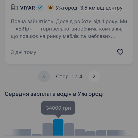
VIYAR
Ужгород,
3,5 км від центру
Повна зайнятість. Досвід роботи від 1 року. Ми
—«ВіЯр» — торгівельно-виробнича компанія,
що працює на ринку меблів та меблевих
комплектуючих вже понад 24 роки створює
якісний український продукт. У зв’язку з
3 дні тому
відкриттям наша команда складу готової
продукції…
Стор. 1 з 4
Середня зарплата водія
в Ужгороді
34000 грн