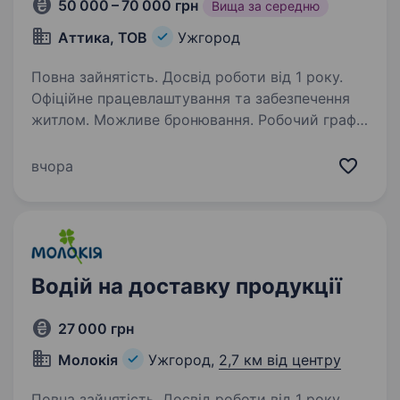
50 000 – 70 000 грн
Вища за середню
Аттика, ТОВ
Ужгород
Повна зайнятість. Досвід роботи від 1 року.
Офіційне працевлаштування та забезпечення
житлом. Можливе бронювання. Робочий графік
з понеділка по суботу. Оплата погодинно.
Роботи багато.
вчора
Водій на доставку продукції
27 000 грн
Молокія
Ужгород,
2,7 км від центру
Повна зайнятість. Досвід роботи від 1 року.