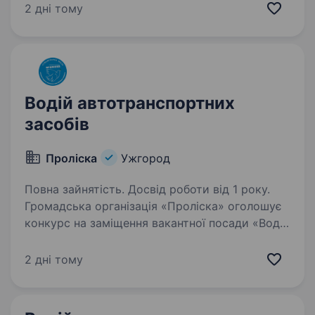
Ужгород. Вимоги: Досвід водіння авто від
2 дні тому
трьох років (категорія «В»); Відсутність
застережень…
Водій автотранспортних
засобів
Проліска
Ужгород
Повна зайнятість. Досвід роботи від 1 року.
Громадська організація «Проліска» оголошує
конкурс на заміщення вакантної посади «Водій
автотранспортних засобів» у м. Ужгород
(UHF) Громадська організація «Проліска» —
2 дні тому
некомерційна, неполітична гуманітарна
організація,…