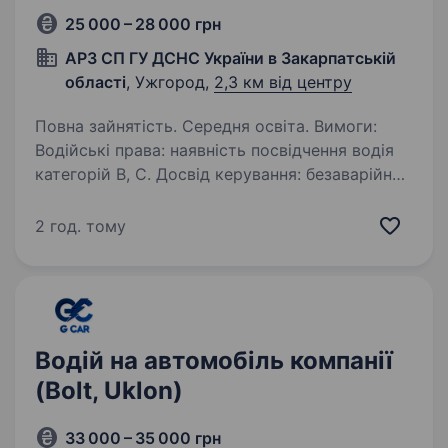
25 000 – 28 000 грн
АРЗ СП ГУ ДСНС України в Закарпатській
області
, Ужгород,
2,3 км від центру
Повна зайнятість. Середня освіта. Вимоги:
Водійські права: наявність посвідчення водія
категорій B, C. Досвід керування: безаварійний
стаж водіння важкої техніки, вантажівок або
спецтранспорту від 2−3 років. Здоров’я
2 год. тому
та форма: відмінна фізична…
Водій на автомобіль компанії
(Bolt, Uklon)
33 000 – 35 000 грн