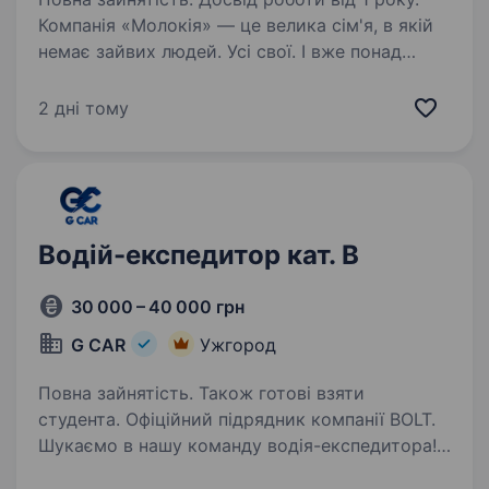
Компанія «Молокія» — це велика сім'я, в якій
немає зайвих людей. Усі свої. І вже понад
двадцять років ми разом робимо чесні
молочні продукти, в яких теж нема нічого
2 дні тому
зайвого. У компанії відкрито вакансію Водій
на розвозку…
Водій-експедитор кат. В
30 000 – 40 000 грн
G CAR
Ужгород
Повна зайнятість. Також готові взяти
студента. Офіційний підрядник компанії BOLT.
Шукаємо в нашу команду водія-експедитора!
Обслуговування електросамокатів в м.