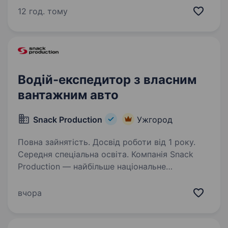
ОДИН водій на авто. Автопарк «G CAR» шукає
12 год. тому
водія для роботи в таксі у Вашому місті.
Ми пропонуємо:…
Водій-експедитор з власним
вантажним авто
Snack Production
Ужгород
Повна зайнятість. Досвід роботи від 1 року.
Середня спеціальна освіта. Компанія Snack
Production — найбільше національне
об'єднання торгово-виробничих підприємств
(ТМ Флінт, Хуторок, Морські, Сан Санич, Big
вчора
Bob, Chipster’s, Zeffir), яке зберігає першість
у своєму сегменті й успішно…