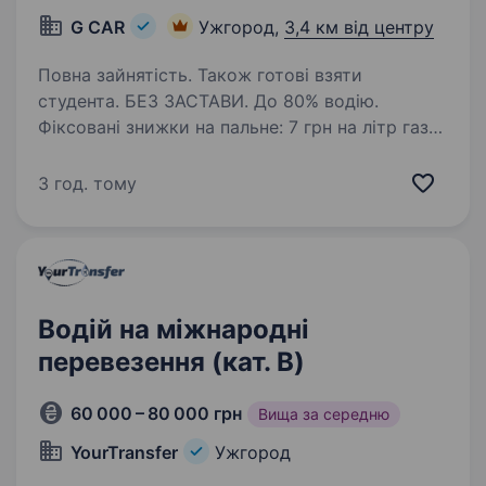
G CAR
Ужгород,
3,4 км від центру
Повна зайнятість. Також готові взяти
студента. БЕЗ ЗАСТАВИ. До 80% водію.
Фіксовані знижки на пальне: 7 грн на літр газу і
14 грн на літр бензину. ВИКУП АВТО, ЛІЦЕНЗІЯ,
ОДИН водій на авто. Автопарк «G CAR» шукає
3 год. тому
водія для роботи в таксі у Вашому місті.
Ми пропонуємо:…
Водій на міжнародні
перевезення (кат. B)
60 000 – 80 000 грн
Вища за середню
YourTransfer
Ужгород