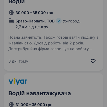
Водій
30 000 – 35 000 грн
Браво-Карпати, ТОВ
Ужгород,
2,7 км від центру
Повна зайнятість. Також готові взяти людину з
інвалідністю. Досвід роботи від 2 років.
Дистрибуційна фірма запрошує на роботу
водіїв-експедиторів!​ Шукаємо відповідальних
та досвідчених фахівців до нашої команди.​
3 дні тому
Обов’язковий досвід роботи водієм-
експедитором.
Водій навантажувача
31 000 – 35 000 грн