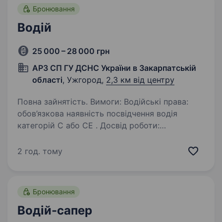
Бронювання
Водій
25 000 – 28 000 грн
АРЗ СП ГУ ДСНС України в Закарпатській
області
, Ужгород,
2,3 км від центру
Повна зайнятість. Вимоги: Водійські права:
обов’язкова наявність посвідчення водія
категорій C або CE . Досвід роботи:
безаварійний стаж керування вантажними
автомобілями не менше 2−3 років. Вік
2 год. тому
та освіта: вік від 18 років,…
Бронювання
Водій-сапер