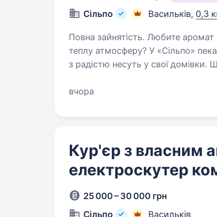
Сільпо
Васильків,
0,3 
Повна зайнятість. Любите аромат свіжого хліба та власноруч створювати
теплу атмосферу? У «Сільпо» пекар
з радістю несуть у свої домівки. Що потріб
булочки, круасани …
вчора
Кур'єр з власним а
електроскутер ко
25 000 – 30 000 грн
Сільпо
Васильків