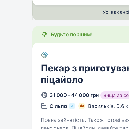
Усі ваканс
Будьте першим!
Пекар з приготуван
піцайоло
31 000 – 44 000 грн
Вища за с
Сільпо
Васильків,
0,6 
Повна зайнятість. Також готові вз
пенсіонера. Піцайоли, давайте творити мистецтво смаку разом! Шукаємо