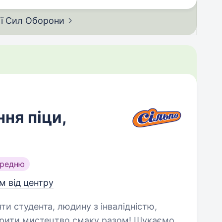
ії Сил
Оборони
ня піци,
ередню
км від центру
яти студента, людину з інвалідністю,