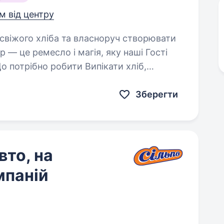
км від центру
 — це ремесло і магія, яку наші Гості
но робити Випікати хліб,
Зберегти
вто, на
мпаній