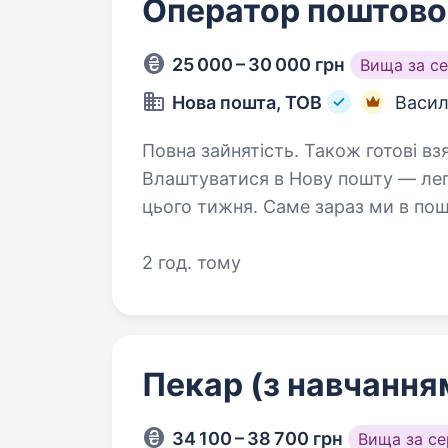
Оператор поштовог
25 000 – 30 000 грн
Вища за с
Нова пошта, ТОВ
Васил
Повна зайнятість. Також готові вз
Влаштуватися в Нову пошту — лег
цього тижня. Саме зараз ми в пош
Ти шукаєш? Ми гарантуємо: Білу заробітну плату, що виплачується двічі
на…
2 год. тому
Пекар (з навчання
34 100 – 38 700 грн
Вища за с