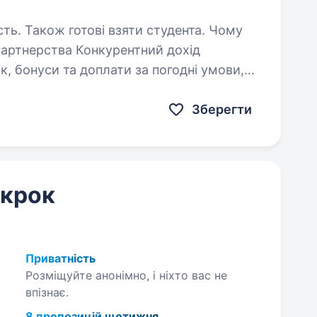
. Також готові взяти студента. Чому
ок, бонуси та доплати за погодні умови,
електронні чайові, бонуси за залучення кур'єрів Доставляй від 4…
Зберегти
 крок
Приватність
Розміщуйте анонімно, і ніхто вас не
впізнає.
8 пропозицій щотижня