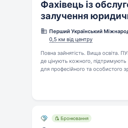
Фахівець із обслу
залучення юридич
Перший Український Міжнаро
0,5 км від центру
Повна зайнятість. Вища освіта. ПУМБ — це більше, ніж банк. Це команда,
де цінують кожного, підтримують 
для професійного та особистого з
завдання — Ви розкриваєте свій…
Бронювання