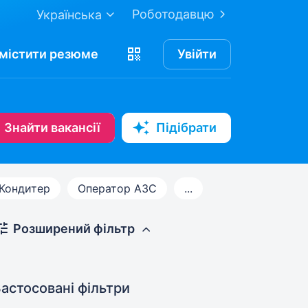
Роботодавцю
Українська
містити
резюме
Увійти
Знайти вакансії
Підібрати
Кондитер
Оператор АЗС
...
Розширений фільтр
астосовані фільтри