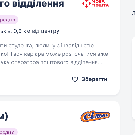
о відділення
Д
ередню
ьків,
0,9 км від центру
яти студента, людину з інвалідністю.
ко! Твоя кар'єра може розпочатися вже
уку оператора поштового відділення.
Зберегти
м)
ередню