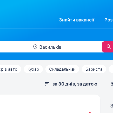
Знайти
вакансії
Роз
єр з авто
Кухар
Складальник
Бариста
за 30 днів, за датою
З