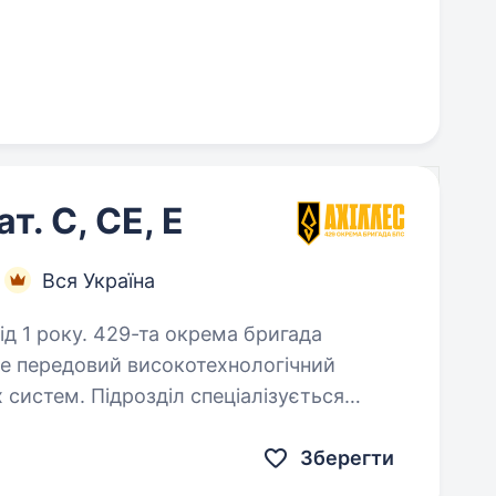
т. С, CE, E
Вся Україна
окрема бригада
це передовий високотехнологічний
х систем. Підрозділ спеціалізується
вальних безпілотних
Зберегти