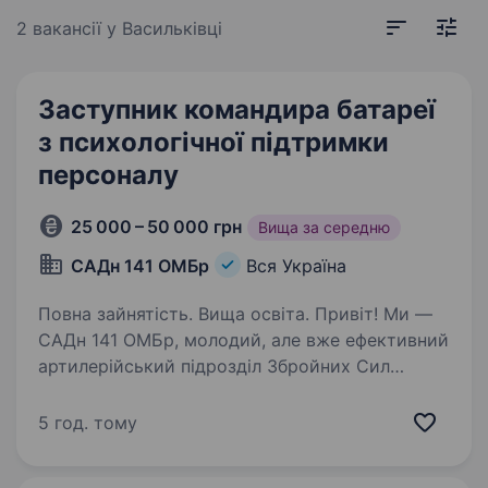
2 вакансії
у Васильківці
Заступник командира батареї
з психологічної підтримки
персоналу
25 000 – 50 000 грн
Вища за середню
САДн 141 ОМБр
Вся Україна
Повна зайнятість. Вища освіта. Привіт! Ми —
САДн 141 ОМБр, молодий, але вже ефективний
артилерійський підрозділ Збройних Сил
України. Наша місія — знищувати ворога
найсучаснішими методами, підтримуючи один
5 год. тому
одного та цінуючи кожне життя.
Ми прагнемо…