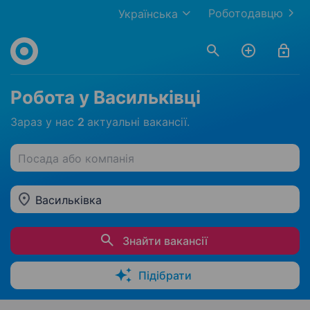
Роботодавцю
Українська
Робота у Васильківці
Зараз у нас
2
актуальні вакансії.
Посада або компанія
Васильківка
Знайти вакансії
Підібрати