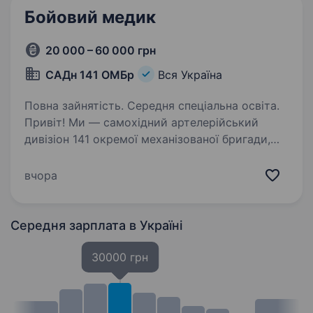
Бойовий медик
20 000 – 60 000 грн
САДн 141 ОМБр
Вся Україна
Повна зайнятість. Середня спеціальна освіта.
Привіт! Ми — самохідний артелерійський
дивізіон 141 окремої механізованої бригади,
молодий, але вже ефективний підрозділ, який
бореться за мир і безпеку України. Наше
вчора
головне завдання — захищати наших людей і
країну,…
Середня зарплата
в Україні
30000 грн