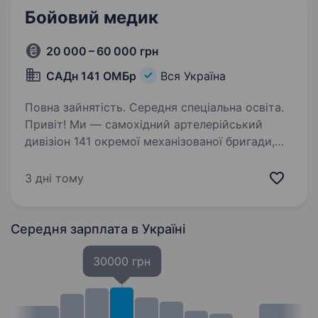
Бойовий медик
20 000 – 60 000 грн
САДн 141 ОМБр
Вся Україна
Повна зайнятість. Середня спеціальна освіта.
Привіт! Ми — самохідний артелерійський
дивізіон 141 окремої механізованої бригади,
молодий, але вже ефективний підрозділ, який
бореться за мир і безпеку України. Наше
3 дні тому
головне завдання — захищати наших людей і
країну,…
Середня зарплата
в Україні
30000 грн