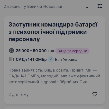
2 вакансії
у Великій Новосілці
Заступник командира батареї
з психологічної підтримки
персоналу
25 000 – 50 000 грн
Вища за середню
САДн 141 ОМБр
Вся Україна
Повна зайнятість. Вища освіта. Привіт! Ми —
САДн 141 ОМБр, молодий, але вже ефективний
артилерійський підрозділ Збройних Сил
України. Наша місія — знищувати ворога
найсучаснішими методами, підтримуючи один
2 дні тому
одного та цінуючи кожне життя.
Ми прагнемо…