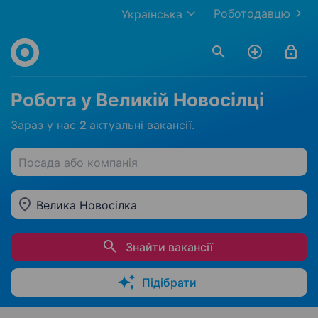
Роботодавцю
Українська
Робота у Великій Новосілці
Зараз у нас
2
актуальні вакансії.
Посада або компанія
Велика Новосілка
Знайти вакансії
Підібрати