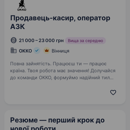
Продавець-касир, оператор
АЗК
21 000 – 23 000 грн
Вища за середню
OKKO
Вінниця
Повна зайнятість. Працюєш ти — працює
країна. Твоя робота має значення! Долучайся
до команди ОККО, формуймо надійний тил
нашої країни разом! ШукаємоПРОДАВЦЯ-
КАСИРА (оператора АЗК)! Приєднуйся, бо ми:
офіційно і швидко приймаємо…
Резюме — перший крок
до
нової роботи