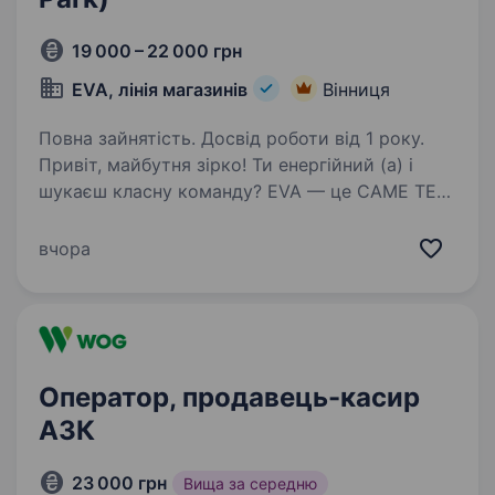
19 000 – 22 000 грн
EVA, лінія магазинів
Вінниця
Повна зайнятість. Досвід роботи від 1 року.
Привіт, майбутня зірко! Ти енергійний (а) і
шукаєш класну команду? EVA — це САМЕ ТЕ
для тебе! 14 тис. дівчат і хлопців ВЖЕ в
#EVAfamily Приєднуйся і ти! Ми шукаємо
вчора
продавця-касира, що готовий (а) поділитися
пристрастю…
Оператор, продавець-касир
АЗК
23 000 грн
Вища за середню