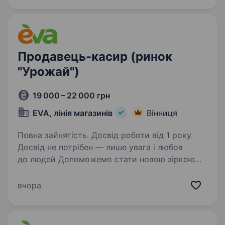
Продавець-касир (ринок
"Урожай")
19 000 – 22 000 грн
EVA, лінія магазинів
Вінниця
Повна зайнятість. Досвід роботи від 1 року.
Досвід не потрібен — лише увага і любов
до людей Допоможемо стати новою зіркою
в EVA! А за бажанням — карʼєрний ріст чекає!
Що будеш робити: Консультувати клієнтів
вчора
(впевнені — ти гуру порад!) Працювати
за касою…