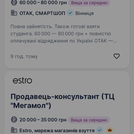
60 000 – 80 000 грн
Вища за середню
ОТАК, СМАРТШОП
Вінниця
Повна зайнятість. Також готові взяти
студента. 60 000 — 80 000 грн + повністю
оплачувані відрядження по Україні ОТАК —
це не просто робота, це можливість
заробляти, подорожувати та будувати кар'єру
9 год. тому
в одній з найбільших мереж магазинів техніки
в Україні! Ми 20+…
Продавець-консультант (ТЦ
"Мегамол")
20 000 – 35 000 грн
Вища за середню
Estro, мережа магазинів взуття