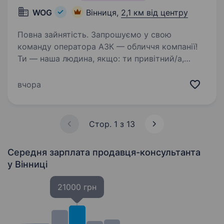
WOG
Вінниця,
2,1 км від центру
Повна зайнятість. Запрошуємо у свою
команду оператора АЗК — обличчя компанії!
Ти — наша людина, якщо: ти привітний/а,
відкритий/а до спілкування та готовий/а
допомагати людям хочеш працювати
вчора
в команді і цінуєш підтримку колег…
Стор. 1 з 13
Середня зарплата продавця-консультанта
у Вінниці
21000 грн