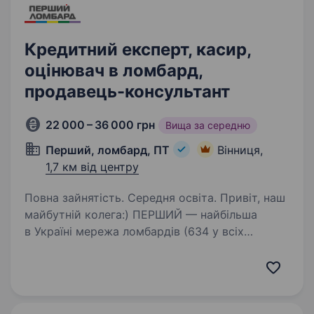
Кредитний експерт, касир,
оцінювач в ломбард,
продавець-консультант
22 000 – 36 000 грн
Вища за середню
Перший, ломбард, ПТ
Вінниця,
1,7 км від центру
Повна зайнятість. Середня освіта. Привіт, наш
майбутній колега:) ПЕРШИЙ — найбільша
в Україні мережа ломбардів (634 у всіх
регіонах), величезна фінансова компанія,
де можна отримати інші фінансові послуги
та купити ювелірні прикраси, техніку. …