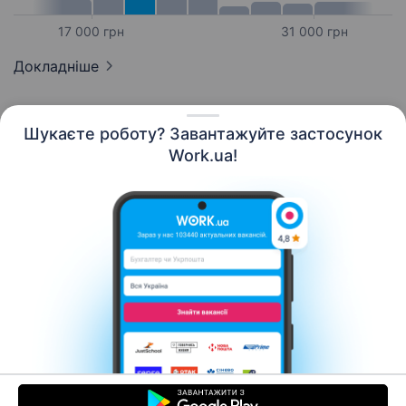
17 000 грн
31 000 грн
Докладніше
Шукаєте роботу? Завантажуйте застосунок
Work.ua!
Українська
Ресурси
Контакти
Про нас
Кар’єра
Новини Work.ua
Допомога
Умови використання
Роботодавцю