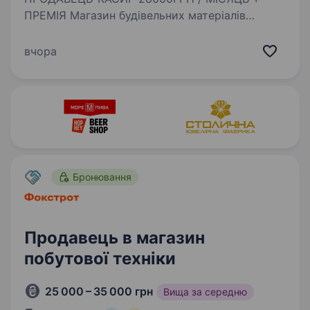
ПРЕМІЯ Магазин будівельних матеріалів
«ДІМБУД» Обов’язки : Відпуск товарів
Забезпечення правильної викладки і прийом
вчора
Підтримання чистоти і порядку в магазині
Заробітна плата:…
Бронювання
Продавець в магазин
побутової техніки
25 000 – 35 000 грн
Вища за середню