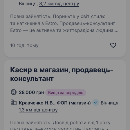
Вінниця,
3,2 км від центру
Повна зайнятість. Пориньте у світ стилю
та натхнення з Estro. Продавець-консультант
Estro — це активна та життєрадісна людина,
яка цікавиться тенденціями моди та стилю.
Постійно навчається та розвивається, щоб
10 год. тому
отримувати від роботи…
Касир в магазин, продавець-
консультант
28 000 грн
Вища за середню
Кравченко Н.В., ФОП (магазин)
Вінниця,
1,3 км від центру
Повна зайнятість. Досвід роботи від 1 року.
ПРОДАВЕЦЬ-КАСИР 28000ГРН / МІСЯЦЬ +