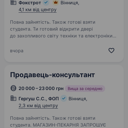
Фокстрот
Вінниця,
4,1 км від центру
Повна зайнятість. Також готові взяти
студента. Ти готовий відкрити двері
до захопливого світу техніки та електроніки?
Тобі подобаються гаджети, і ти хочеш стати
справжнім експертом у цьому напрямку? Тоді
вчора
ця вакансія саме для Тебе! Фокстрот — це
лідер українського…
Продавець-консультант
20 000 – 23 000 грн
Вища за середню
Гергуш С.С., ФОП
Вінниця,
2,3 км від центру
Повна зайнятість. Також готові взяти
студента. МАГАЗИН-ПЕКАРНЯ ЗАПРОШУЄ