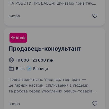
НА РОБОТУ ПРОДАВЦЯ! Шукаємо привітну,
відповідальну та активну людину до нашої
команди Графік: 3/3 Час роботи: 08:00—20:00
вчора
Заробітна плата: від 20 000 грн Ставка + % від
каси Дружній…
Продавець-консультант
19 000 – 23 000 грн
Blisk
Вінниця
Повна зайнятість. Уяви, що твій день —
це гарний настрій, спілкування з людьми
та робота серед улюблених beauty-товарів.
Звучить класно? Тоді читай далі
АКТУАЛЬНО ПО ДАНИМ ЛОКАЦІЯМ:
вчора
вул.Хмельницьке шосе, 11 вул.Хмельницьке…