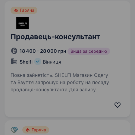
Гаряча
Продавець-консультант
18 400 – 28 000 грн
Вища за середню
Shelfi
Вінниця
Повна зайнятість. SHELFI Магазин Одягу
та Взуття запрошує на роботу на посаду
продавця-консультанта Для запису
на співбесіду пишіть на Viber або телефонуйте
+380632808564 Умови роботи: ЗП ставка +%
від продажу Оплата за стаж,…
Гаряча