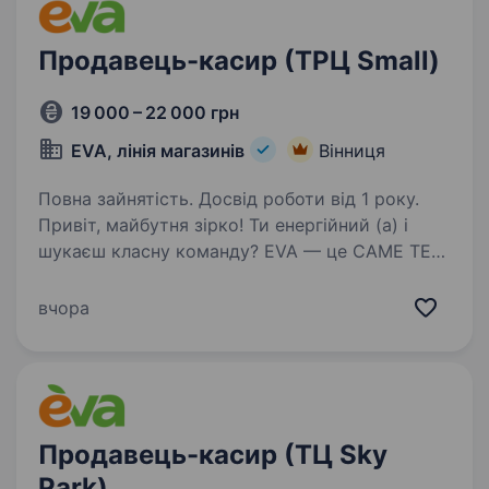
Продавець-касир (ТРЦ Small)
19 000 – 22 000 грн
EVA, лінія магазинів
Вінниця
Повна зайнятість. Досвід роботи від 1 року.
Привіт, майбутня зірко! Ти енергійний (а) і
шукаєш класну команду? EVA — це САМЕ ТЕ
для тебе! 14 тис. дівчат і хлопців ВЖЕ в
#EVAfamily Приєднуйся і ти! Ми шукаємо
вчора
продавця-касира, що готовий (а) поділитися
пристрастю…
Продавець-касир (ТЦ Sky
Park)