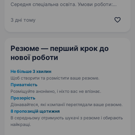
Середня спеціальна освіта. Умови роботи:
графік змінний Обов’язки: працювати з дітьми
в Центрі реабілітації Більш детальна
3 дні тому
інформація по телефону 0973448777 та
+380983242133
Резюме — перший крок
до
нової роботи
Не більше 3 хвилин
Щоб створити та розмістити ваше
резюме.
Приватність
Розміщуйте анонімно, і ніхто вас не впізнає.
Прозорість
Дізнавайтеся, які компанії переглядали ваше резюме.
8 пропозицій щотижня
В середньому отримують шукачі з резюме і обирають
найкращі.