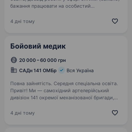
бажання працювати на особистий
на командний результат пунктуальність-
комунiкативні навички Обов’язки: знання
4 дні тому
асортименту продукції …
Бойовий медик
20 000 – 60 000 грн
САДн 141 ОМБр
Вся Україна
Повна зайнятість. Середня спеціальна освіта.
Привіт! Ми — самохідний артелерійський
дивізіон 141 окремої механізованої бригади,
молодий, але вже ефективний підрозділ, який
бореться за мир і безпеку України. Наше
4 дні тому
головне завдання — захищати наших людей і
країну,…