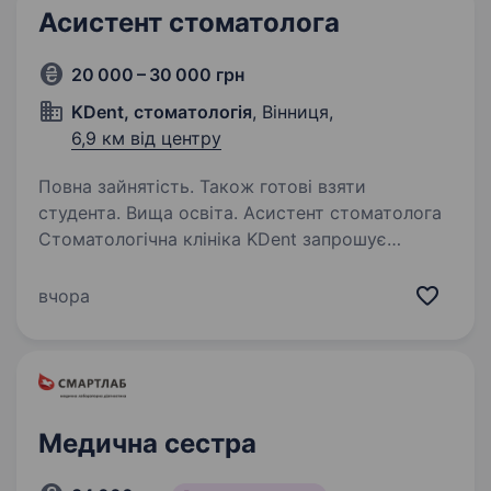
Асистент стоматолога
20 000 – 30 000 грн
KDent, стоматологія
, Вінниця,
6,9 км від центру
Повна зайнятість. Також готові взяти
студента. Вища освіта. Асистент стоматолога
Стоматологічна клініка KDent запрошує
до команди асистента стоматолога. Вимоги:
медична освіта: медична сестра / фельдшер;
вчора
відповідальність та уважність; охайність;
вміння працювати…
Медична сестра