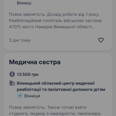
Вінниці
Повна зайнятість. Досвід роботи від 1 року.
Реабілітаційний госпіталь військова частина
А7011, місто Немирів Вінницької області
Вимоги: громадянин України вік від 18 до 50
років; заборона до вживання алкоголю
3 дні тому
та наркотичних речовин; без судимості
та правопорушень;…
Медична сестра
13 500 грн
Вінницький обласний центр медичної
реабілітації та паліативної допомоги дітям
Вінниця
Повна зайнятість. Також готові взяти
студента, людину з інвалідністю, пенсіонера.