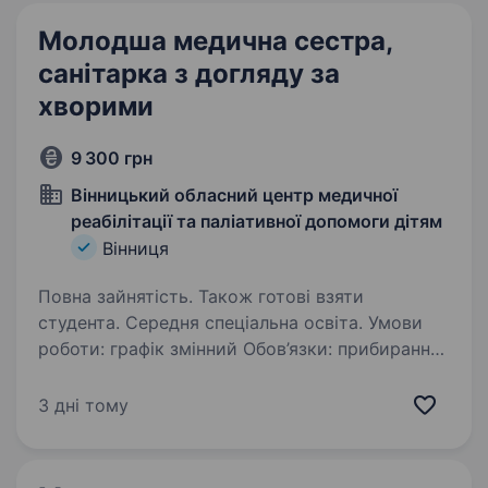
Молодша медична сестра,
санітарка з догляду за
хворими
9 300 грн
Вінницький обласний центр медичної
реабілітації та паліативної допомоги дітям
Вінниця
Повна зайнятість. Також готові взяти
студента. Середня спеціальна освіта. Умови
роботи: графік змінний Обов’язки: прибирання
приміщень, допомога в догляді за хворими
дітьми Більш детальна інформація
3 дні тому
по телефону 0973448777 та +380983242133