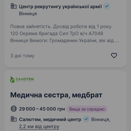
Центр рекрутингу української армії
Вінниця
Повна зайнятість. Досвід роботи від 1 року.
120 Окрема бригада Сил ТрО в/ч А7048
Вінниця Вимоги: Громадянин України, вік від 18
до 57 років, заборона до вживання алкоголю
та наркотичних речовин, без судимості
3 дні тому
та правопорушень, фізична витривалість,…
Медична сестра, медбрат
29 000 – 45 000 грн
Вища за середню
Салютем, медичний центр
Вінниця,
2,2 км від центру