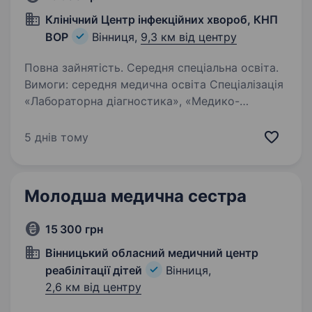
Клінічний Центр інфекційних хвороб, КНП
ВОР
Вінниця,
9,3 км від центру
Повна зайнятість. Середня спеціальна освіта.
Вимоги: середня медична освіта Спеціалізація
«Лабораторна діагностика», «Медико-
профілактична справа» відповідальність,
уважність, точність, охайність, вміння
5 днів тому
працювати в колективі Переваги: Позитивна…
Молодша медична сестра
15 300 грн
Вінницький обласний медичний центр
реабілітації дітей
Вінниця,
2,6 км від центру