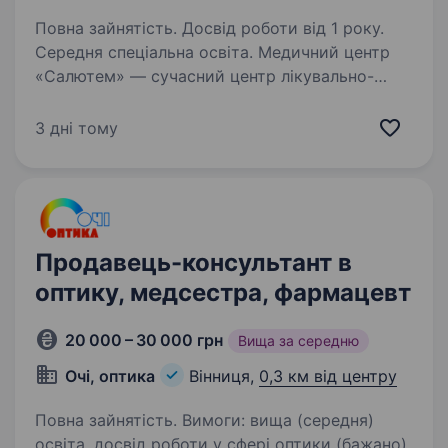
Повна зайнятість. Досвід роботи від 1 року.
Середня спеціальна освіта. Медичний центр
«Салютем» — сучасний центр лікувально-
діагностичного профілю, де зібрана команда
справжніх професіоналів, відданих свої справі.
3 дні тому
Ми запрошуємо долучитись до нашої команди
медичну сестру, яка створить…
Продавець-консультант в
оптику, медсестра, фармацевт
20 000 – 30 000 грн
Вища за середню
Очі, оптика
Вінниця,
0,3 км від центру
Повна зайнятість. Вимоги: вища (середня)
освіта, досвід роботи у сфері оптики (бажано)