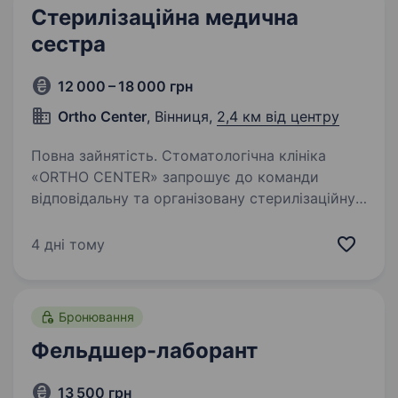
Стерилізаційна медична
сестра
12 000 – 18 000 грн
Ortho Center
, Вінниця,
2,4 км від центру
Повна зайнятість. Стоматологічна клініка
«ORTHO CENTER» запрошує до команди
відповідальну та організовану стерилізаційну
медичну сестру Обов’язки: організація
та контроль роботи стерилізаційного кабінету;
4 дні тому
прийом, обробка, стерилізація…
Бронювання
Фельдшер-лаборант
13 500 грн