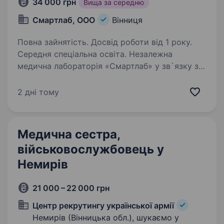
34 000 грн
Вища за середню
Смартлаб, ООО
Вінниця
Повна зайнятість. Досвід роботи від 1 року.
Середня спеціальна освіта. Незалежна
медична лабораторія «Смартлаб» у зв`язку з
відкриттям нового відділення запрошує
на роботумедсестер та медбратів у м.Вінниця
2 дні тому
(р-н Поділля). Про нас: Лідер на Півдні України
з 17-річним досвідом роботи…
Медична сестра,
військовослужбовець у
Немирів
21 000 – 22 000 грн
Центр рекрутингу української армії
Немирів (Вінницька обл.), шукаємо у