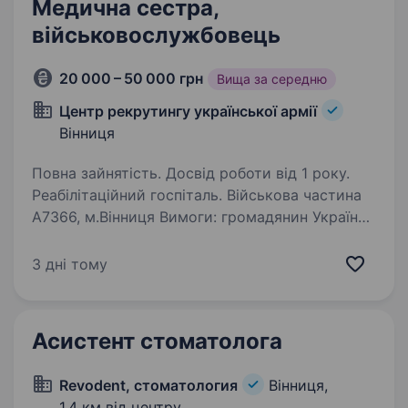
Медична сестра,
військовослужбовець
20 000 – 50 000 грн
Вища за середню
Центр рекрутингу української армії
Вінниця
Повна зайнятість. Досвід роботи від 1 року.
Реабілітаційний госпіталь. Військова частина
А7366, м.Вінниця Вимоги: громадянин України
віком від 20 до 50 років; початковий рівень
вищої освіти за спеціальністю
3 дні тому
медсестринство, сестринська справа,
фельдшер…
Асистент стоматолога
Revodent, стоматология
Вінниця,
1,4 км від центру