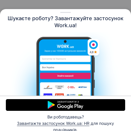
Шукаєте роботу? Завантажуйте застосунок
Work.ua!
Українська
Ресурси
Контакти
Про нас
Кар’єра
Новини Work.ua
Допомога
Умови використання
Роботодавцю
Ви роботодавець?
© 2006–2026 Work.ua. Сервіс пошуку роботи №1 в
Завантажте застосунок Work.ua: HR
для пошуку
Україні.
працівників.