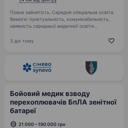
Повна зайнятість. Середня спеціальна освіта.
Вимоги: пунктуальність, комунікабельність,
наявність середньої медичної освіти
(медсестра, фельдшер, акушерка), вміння
якісно виконувати поставлені задачі,
3 дні тому
прислухатись до прохань лікаря в роботі,
бути…
Бойовий медик взводу
перехоплювачів БпЛА зенітної
батареї
21 000 – 190 000 грн