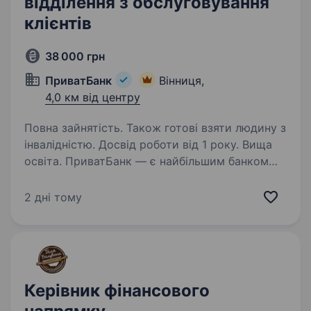
відділення з обслуговування
клієнтів
38 000 грн
ПриватБанк
Вінниця,
4,0 км від центру
Повна зайнятість. Також готові взяти людину з
інвалідністю. Досвід роботи від 1 року. Вища
освіта. ПриватБанк — є найбільшим банком
України та одним з найбільш інноваційних
банків світу. Займає лідуючі позиції за всіма
2 дні тому
фінансовими показниками в галузі та складає
близько чверті всієї банківської системи
країни…
Керівник фінансового