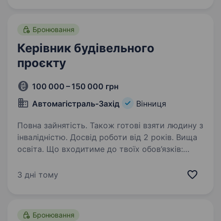
Бронювання
Керівник будівельного
проєкту
100 000 – 150 000 грн
Автомагістраль-Захід
Вінниця
Повна зайнятість. Також готові взяти людину з
інвалідністю. Досвід роботи від 2 років. Вища
освіта. Що входитиме до твоїх обов’язків:
Повне керівництво будівельними проєктами —
від планування до здачі об'єкта
3 дні тому
в експлуатацію. Пошук, координація роботи
команд та підрядників, забезпечення
дотримання термінів…
Бронювання