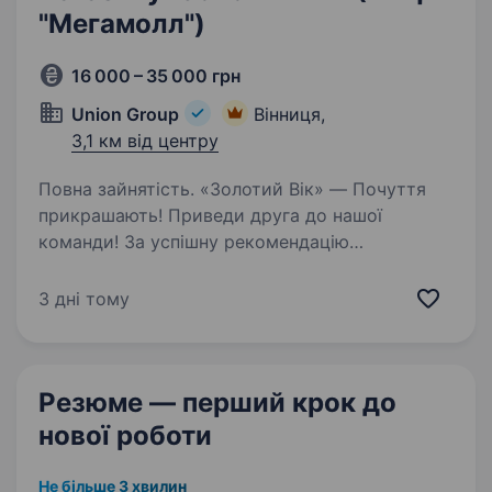
"Мегамолл")
16 000 – 35 000 грн
Union Group
Вінниця,
3,1 км від центру
Повна зайнятість. «Золотий Вік» — Почуття
прикрашають! Приведи друга до нашої
команди! За успішну рекомендацію
ти отримаеш 3000 грн і шанс виграти iPhone
17. Запитай деталі у рекрутера!
3 дні тому
Ми розуміємось на ювелірних трендах і
завжди…
Резюме — перший крок
до
нової роботи
Не більше 3 хвилин