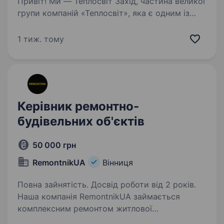
Привіт! Ми — Теплосвіт Захід, частина великої
групи компаній «Теплосвіт», яка є одним із
лідерів імпорту опалювальної техніки
та енергозберігаючих технологій в Україні.
1 тиж. тому
Якщо ти хочеш розвиватися в стабільній і
динамічній…
Керівник ремонтно-
будівельних об'єктів
50 000 грн
RemontnikUA
Вінниця
Повна зайнятість. Досвід роботи від 2 років.
Наша компанія RemontnikUA займається
комплексним ремонтом житлової
та комерційної нерухомості в м. Вінниця.