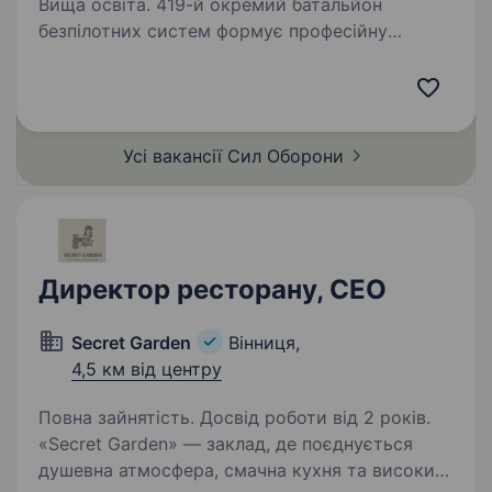
Вища освіта. 419-й окремий батальйон
безпілотних систем формує професійну
команду та запрошує на службу керівника
медіагрупи. Ця посада важлива для організації
медійної діяльності батальйону, бо саме від
вас залежить, як наш…
Усі вакансії Сил
Оборони
Директор ресторану, СЕО
Secret Garden
Вінниця,
4,5 км від центру
Повна зайнятість. Досвід роботи від 2 років.
«Secret Garden» — заклад, де поєднується
душевна атмосфера, смачна кухня та високий