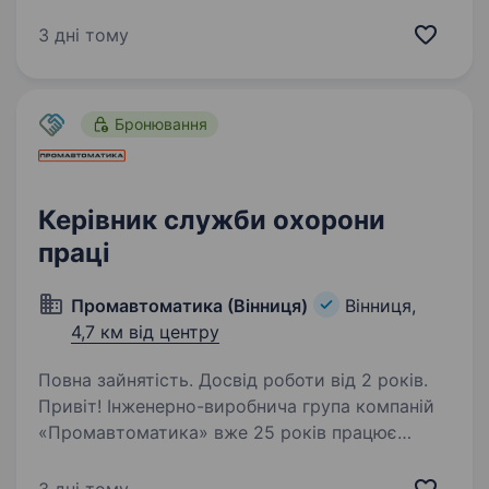
сервіс. Тераси для поєднання з природою,
бенкетні зали та стилізовані івенти. Команда
3 дні тому
налічує 50+ людей, і потрібна людина, котра…
Бронювання
Керівник служби охорони
праці
Промавтоматика (Вінниця)
Вінниця,
4,7 км від центру
Повна зайнятість. Досвід роботи від 2 років.
Привіт! Інженерно-виробнича група компаній
«Промавтоматика» вже 25 років працює
в енергетичній сфері України. Ми створюємо
рішення для енергонезалежності,