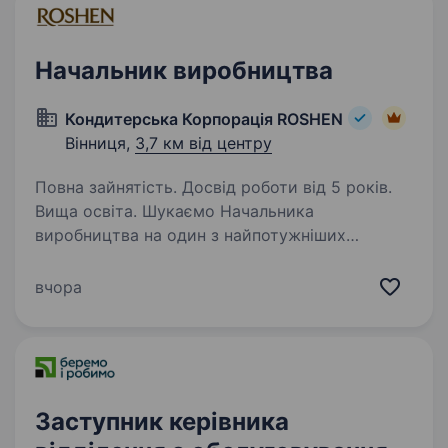
Начальник виробництва
Кондитерська Корпорація ROSHEN
Вінниця,
3,7 км від центру
Повна зайнятість. Досвід роботи від 5 років.
Вища освіта. Шукаємо Начальника
виробництва на один з найпотужніших
виробничих майданчиків ROSHEN — Вінницьку
кондитерську фабрику. Наш кандидат —
вчора
відповідальний та самостійний лідер, який
вміє вибудовувати ефективні процеси,…
Заступник керівника