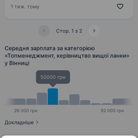
Шукаємо керівника проєктів, який вміє
1 тиж. тому
тримати систему, керувати командою
та доводити складні та цікаві…
Стор. 1 з 2
Середня зарплата за категорією
«Топменеджмент, керівництво вищої ланки»
у Вінниці
50000 грн
28 000 грн
92 000 грн
Докладніше