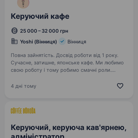
Керуючий кафе
25 000 – 32 000 грн
Yoshi (Вінниця)
Вінниця
Повна зайнятість. Досвід роботи від 1 року.
Сучасне, затишне, японське кафе. Ми любимо
свою роботу i тому робимо смачнi роли.
Вимоги до кандидата: Досвід роботи
у ресторанній сфері на позиції менеджера від
4 дні тому
1-го року. Грамотна мова. Управлінські
навички…
Керуючий, керуюча кав'ярнею,
адміністратор