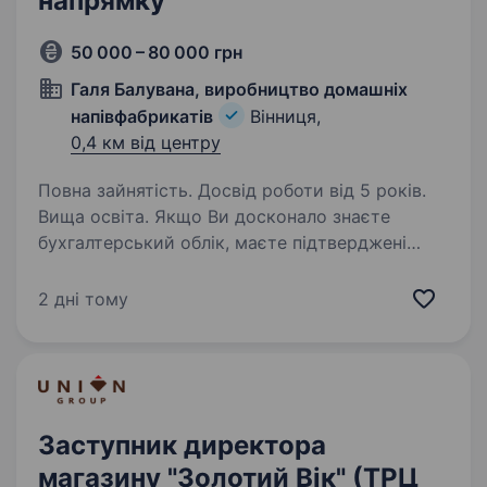
напрямку
50 000 – 80 000 грн
Галя Балувана, виробництво домашніх
напівфабрикатів
Вінниця,
0,4 км від центру
Повна зайнятість. Досвід роботи від 5 років.
Вища освіта. Якщо Ви досконало знаєте
бухгалтерський облік, маєте підтверджені
результати на попередніх місцях роботи
та хочете перейти від операційної роботи
2 дні тому
до побудови фінансової системи компанії —
ця вакансія для Вас. Вашими…
Заступник директора
магазину "Золотий Вік" (ТРЦ