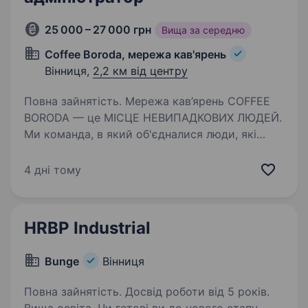
25 000 – 27 000 грн
Вища за середню
Coffee Boroda, мережа кав'ярень
Вінниця,
2,2 км від центру
Повна зайнятість. Мережа кав’ярень COFFEE
BORODA — це МІСЦЕ НЕВИПАДКОВИХ ЛЮДЕЙ.
Ми команда, в який об'єдналися люди, які
по справжньому горять цієї справою,
працюють з відданістю та натхненням, нас
4 дні тому
об'єднують спільні цілі, ритм…
HRBP Industrial
Bunge
Вінниця
Повна зайнятість. Досвід роботи від 5 років.