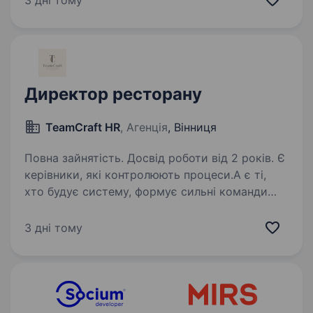
3 дні тому
автоматизації та оборони, поєднуючи
інженерний досвід із…
Директор ресторану
TeamCraft HR
, Агенція
, Вінниця
Повна зайнятість. Досвід роботи від 2 років. Є
керівники, які контролюють процеси.А є ті,
хто будує систему, формує сильні команди
та створює ресторани, до яких хочеться
повертатися. Саме такого керівника
3 дні тому
ми шукаємо для Secret Garden — унікального
своїми подіями…