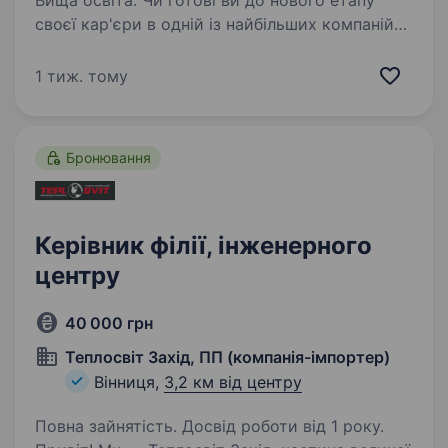
Вища освіта. Чи готові ви до нового етапу
своєї кар'єри в одній із найбільших компаній
аграрного та харчового секторів? Хочете
впливати на розвиток одного
1 тиж. тому
з найстабільніших напрямів економіки?
Можливо, ви вже чули про наш локальний…
Бронювання
Керівник філії, інженерного
центру
40 000 грн
Теплосвіт Захід, ПП (компанія-імпортер)
Вінниця,
3,2 км від центру
Повна зайнятість. Досвід роботи від 1 року.