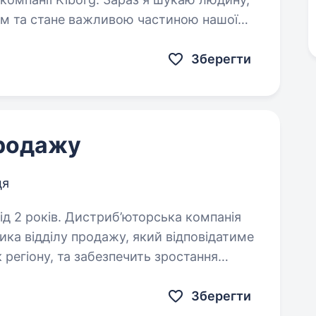
м та стане важливою частиною нашої
бник тактичного спорядження,…
Зберегти
продажу
ця
юторська компанія
ика відділу продажу, який відповідатиме
к регіону, та забезпечить зростання
хідний досвід…
Зберегти