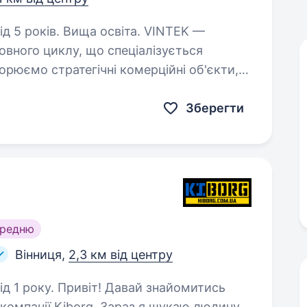
оків. Вища освіта. VINTEK —
овного циклу, що спеціалізується
орюємо стратегічні комерційні об'єкти,
и масштабуватись та формують
Зберегти
ередню
Вінниця,
2,3 км від центру
вай знайомитись
компанії Kiborg. Зараз я шукаю людину,