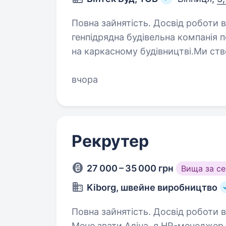
Повна зайнятість. Досвід роботи від 5 р
генпідрядна будівельна компанія п
на каркасному будівництві.Ми ств
які дають змогу бізнесам Україн
довгострокову…
вчора
Рекрутер
27 000 – 35 000 грн
Вища за с
Kiborg, швейне виробництво
Повна зайнятість. Досвід роботи від 1 року. Привіт! Да
Мене звати Аліна, я HR-менеджер 