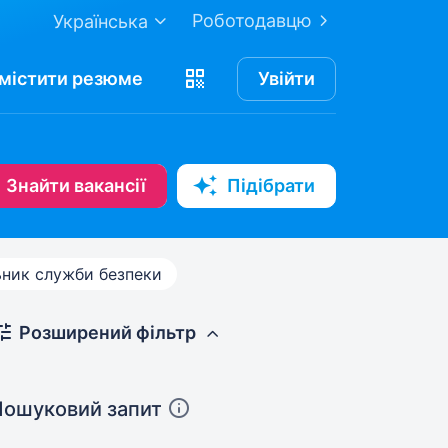
Роботодавцю
Українська
містити
резюме
Увійти
Знайти вакансії
Підібрати
ник служби безпеки
Розширений фільтр
Пошуковий запит