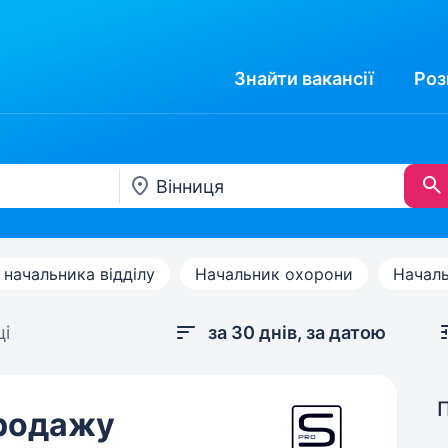
Знайти
вакансії
Роз
 начальника відділу
Начальник охорони
Началь
ці
за 30 днів, за датою
продажу