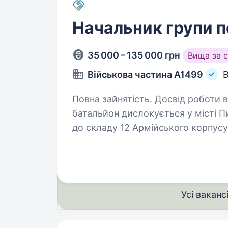
Начальник групи 
35 000 – 135 000 грн
Вища за 
Військова частина А1499
В
Повна зайнятість. Досвід роботи від 1 року. 209 окреми
батальйон дислокується у місті П
до складу 12 Армійського корпус
України який здійснює оборону м.
Усі ваканс