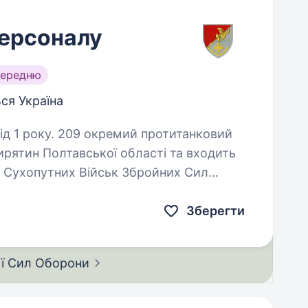
персоналу
середню
ся Україна
й протитанковий
ирятин Полтавської області та входить
у Сухопутних Військ Збройних Сил
 Києва. Батальйон брав…
Зберегти
ії Сил
Оборони