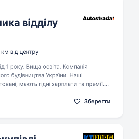
ика відділу
 км від центру
оку. Вища освіта. Компанія
ого будівництва України. Наші
овані, мають гідні зарплати та премії.
ії.Ми опікуємося співробітниками,
Зберегти