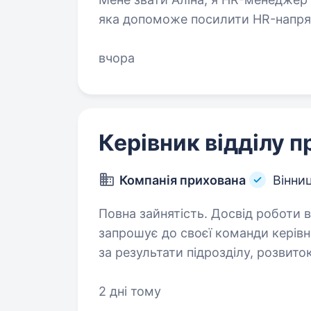
яка допоможе посилити HR-напря
команди. Ми — український виро
вчора
Керівник відділу 
Компанія прихована
Вінни
Повна зайнятість. Досвід роботи від 2 років. Дистриб’
запрошує до своєї команди керівн
за результати підрозділу, розвито
ключових бізнес-показників. Необ
2 дні тому