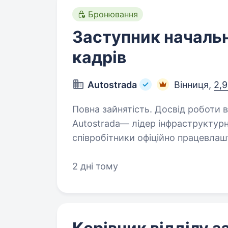
Бронювання
Заступник начальн
кадрів
Autostrada
Вінниця,
2,9
Повна зайнятість. Досвід роботи від 1 р
Autostrada— лідер інфраструктурн
співробітники офіційно працевлашт
Люди — найбільша цінність компан
підтримуємо…
2 дні тому