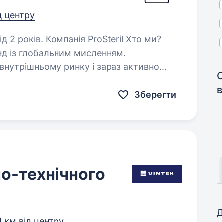
д центру
ProSteril Хто ми?
д із глобальним мисленням.
внутрішньому ринку і зараз активно
світі. Наша мета — показати…
Зберегти
о-технічного
Д
1 км від центру