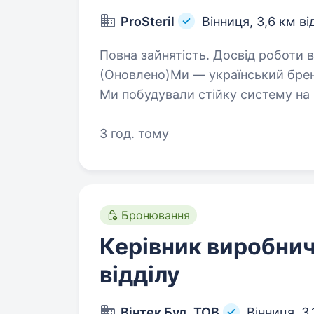
ProSteril
Вінниця,
3,6 км ві
Повна зайнятість. Досвід роботи від 2 років. Компанія 
(Оновлено)Ми — український брен
Ми побудували стійку систему на 
масштабуємо нашу присутність у 
3 год. тому
Бронювання
Керівник виробнич
відділу
Вінтек Буд, ТОВ
Вінниця,
3,