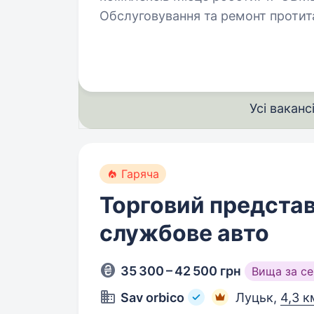
Обслуговування та ремонт протит
Координація роботи технічного…
Усі ваканс
Гаряча
Торговий представ
службове авто
35 300 – 42 500 грн
Вища за с
Sav orbico
Луцьк,
4,3 к