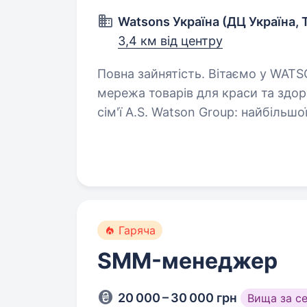
Watsons Україна (ДЦ Україна, 
3,4 км від центру
Повна зайнятість. Вітаємо у WATSONS Watsons Україна — це роздрібна
мережа товарів для краси та здоров’я! Чому
сім'ї A.S. Watson Group: найбільшої
продукцією для краси…
Гаряча
SMM-менеджер
20 000 – 30 000 грн
Вища за с