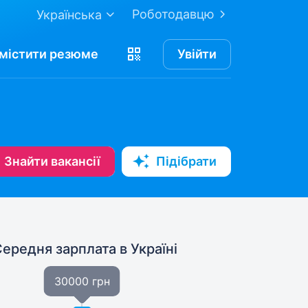
Роботодавцю
Українська
містити
резюме
Увійти
Знайти вакансії
Підібрати
Середня зарплата
в Україні
30000 грн