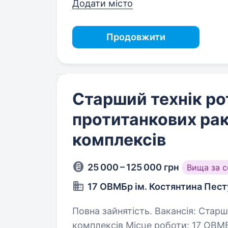
Додати місто
Продовжити
Старший технік ро
протитанкових ра
комплексів
25 000 – 125 000 грн
Вища за 
17 ОВМБр ім. Костянтина Пес
Повна зайнятість. Вакансія: Старший технік роти протитанкових ракетних
комплексів Місце роботи: 17 ОВМ