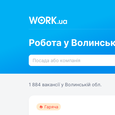
Робота у Волинськ
1 884 вакансії
у Волинській обл.
Гаряча