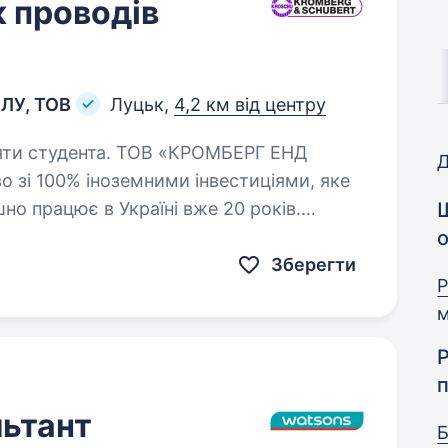
 проводів
 ЛУ, ТОВ
Луцьк,
4,2 км від центру
 ТОВ «КРОМБЕРГ ЕНД
Д
 зі 100% іноземними інвестиціями, яке
но працює в Україні вже 20 років.
ки до автомобілів найвідоміших…
о
Зберегти
Р
м
Р
ьтант
Б