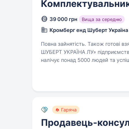
Комплектувальник
39 000 грн
Вища за середню
Кромберг енд Шуберт Україна
Повна зайнятість. Також готові взяти студента.
ШУБЕРТ УКРАЇНА ЛУ» підприємство
налічує понад 5000 людей та успіш
Ми виготовляємо кабельні провод
Гаряча
Продавець-консул