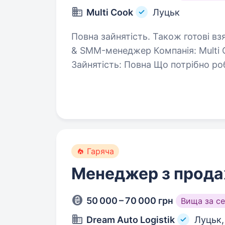
Multi Cook
Луцьк
Повна зайнятість. Також готові взят
& SMM-менеджер ​Компанія: Multi 
Зайнятість: Повна ​Що потрібно робити ​Ведення соцмереж: повн
сторінок бренду (Instagram, Faceb
плану…
Гаряча
Менеджер з прод
50 000 – 70 000 грн
Вища за с
Dream Auto Logistik
Луцьк