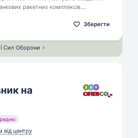
анкових ракетних комплексів.
Зберегти
ії Сил
Оборони
ник на
ередню
м від центру