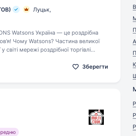
В
ТОВ)
Луцьк,
М
П
 Watsons? Частина великої
А
 у світі мережі роздрібної торгівлі
Зберегти
М
Р
Р
Р
ередню