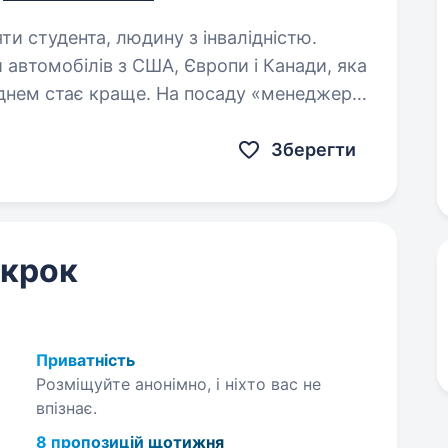
яти студента, людину з інвалідністю.
 автомобілів з США, Європи і Канади, яка
 днем стає краще. На посаду «менеджер
да людина, яка знає чого прагне
Зберегти
 крок
Приватність
Розміщуйте анонімно, і ніхто вас не
впізнає.
8 пропозицій щотижня