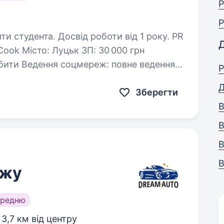
Р
Р
и студента. Досвід роботи від 1 року. PR
Cook Місто: Луцьк ЗП: 30 000 грн
е ведення
Р
ook, TikTok, Telegram), розробка контент-
Д
Зберегти
В
В
В
В
ажу
ередню
,
3,7 км від центру