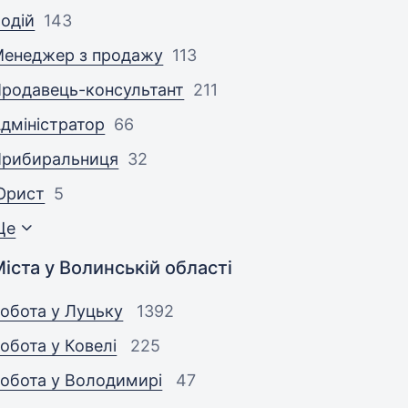
одій
143
енеджер з продажу
113
родавець-консультант
211
дміністратор
66
Прибиральниця
32
Юрист
5
Ще
іста у Волинській області
обота у Луцьку
1392
обота у Ковелі
225
обота у Володимирі
47