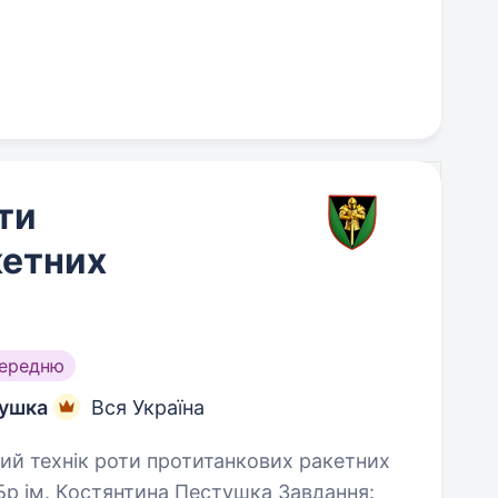
ти
кетних
середню
тушка
Вся Україна
Бр ім. Костянтина Пестушка Завдання: