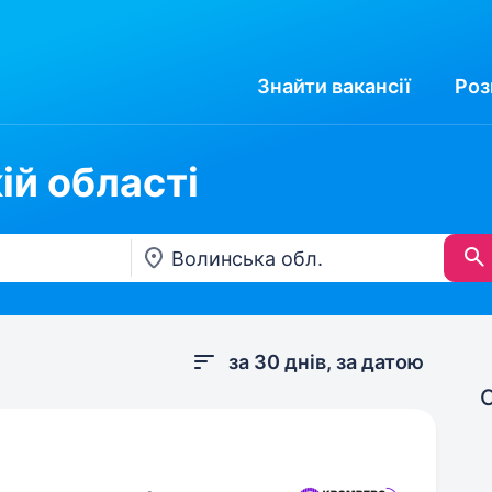
Знайти
вакансії
Роз
ій області
за 30 днів, за датою