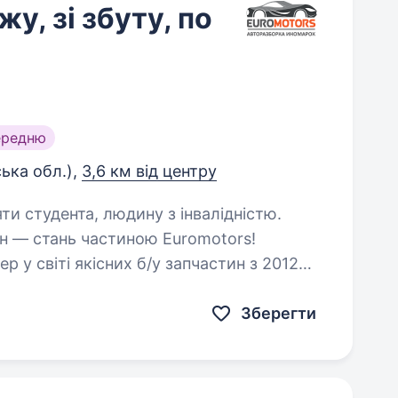
у, зі збуту, по
ередню
ька обл.),
3,6 км від центру
яти студента, людину з інвалідністю.
н — стань частиною Euromotors!
р у світі якісних б/у запчастин з 2012
го та технічно допитливого менеджера
Зберегти