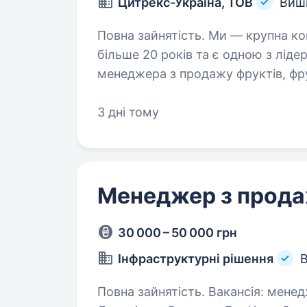
Цитрекс-Україна, ТОВ
Вишн
Повна зайнятість. Ми — крупна компанія-імпортер фруктів та овочів, якій
більше 20 років та є одною з ліде
менеджера з продажу фруктів, фру
доручимо: Побудова довгостро
3 дні тому
Менеджер з прод
30 000 – 50 000 грн
Інфраструктурні рішення
В
Повна зайнятість. Вакансія: менеджер з продажу дорожнього обладнання