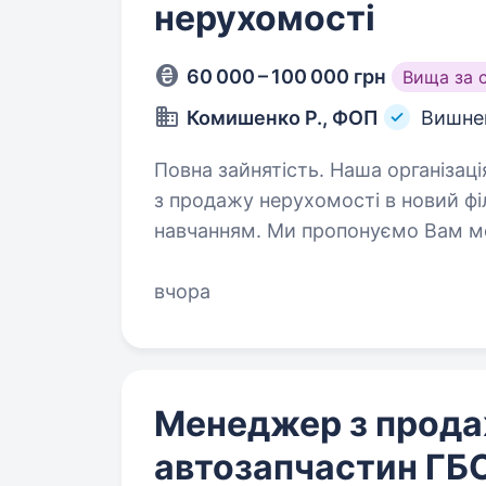
нерухомості
60 000 – 100 000 грн
Вища за 
Комишенко Р., ФОП
Вишнев
Повна зайнятість. Наша організація відкриває вакансію! Менеджер
з продажу нерухомості в новий ф
навчанням. Ми пропонуємо Вам мо
та перспективну професію всереди
вчора
Менеджер з прод
автозапчастин ГБО