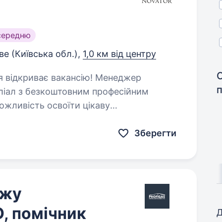
середню
е (Київська обл.),
1,0 км від центру
іліал з безкоштовним професійним
жливість освоїти цікаву
ні успішного та позитивного…
Зберегти
ажу
, помічник
Д