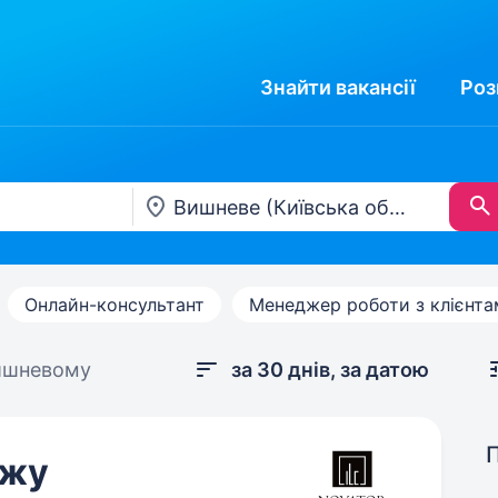
Знайти
вакансії
Роз
Онлайн-консультант
Менеджер роботи з клієнт
ишневому
за 30 днів, за датою
ажу