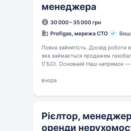
менеджера
30 000 – 35 000 грн
Profigas, мережа СТО
Вишн
Повна зайнятість. Досвід роботи від 1 року
яка займається продажем газоба
(ГБО). Основний Наш напрямок — 
України. Ми надаємо професійні ко
вчора
Рієлтор, менеджер
оренди нерухомості