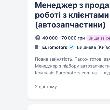
Менеджер з продаж
роботі з клієнтами
(автозапчастини)
40 000 – 70 000 грн
Вища за с
Euromotors
Вишневе (Київс
Повна зайнятість. Також готові вз
Менеджер з підбору автозапчасти
Компанія Euromotors.com.ua — ліде
року — шукає уважного, кмітливо
до своєї…
2 дні тому