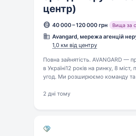
центр)
40 000 – 120 000 грн
Вища за 
Avangard, мережа агенцій нер
1,0 км від центру
Повна зайнятість. AVANGARD — провідна мережа рієлторських агентств
в Україні12 років на ринку, 8 міст,
угод. Ми розширюємо команду та 
з досвідом і без, які…
2 дні тому