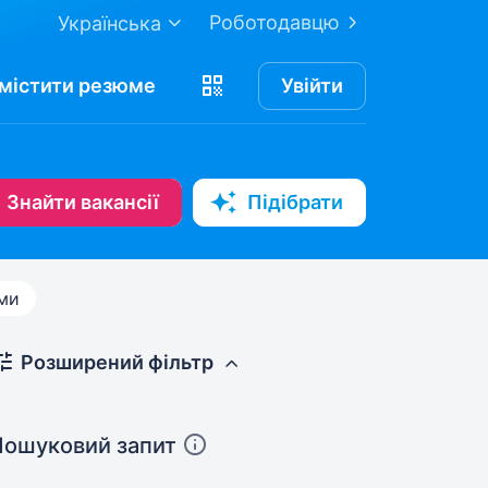
Роботодавцю
Українська
містити
резюме
Увійти
Знайти вакансії
Підібрати
ами
Розширений фільтр
Пошуковий запит