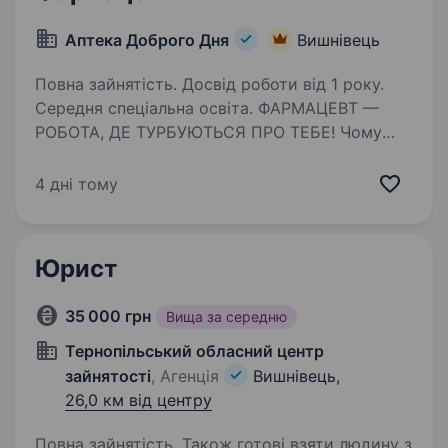
Аптека Доброго Дня
Вишнівець
Повна зайнятість. Досвід роботи від 1 року.
Середня спеціальна освіта. ФАРМАЦЕВТ —
РОБОТА, ДЕ ТУРБУЮТЬСЯ ПРО ТЕБЕ! Чому
фармацевти залишаються з нами? Бо у нас
не просто «робота», а справжня турбота про
4 дні тому
співробітників! Що ти отримаєш окрім
зарплати? Визнання та підтримку
— ми не просто…
Юрист
35 000 грн
Вища за середню
Тернопільський обласний центр
зайнятості
, Агенція
Вишнівець,
26,0 км від центру
Повна зайнятість. Також готові взяти людину з