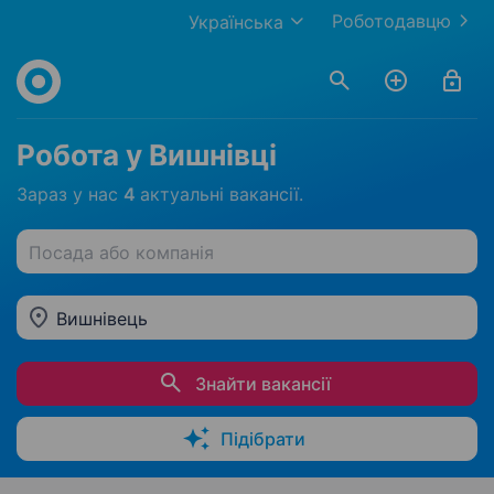
Роботодавцю
Українська
Робота у Вишнівці
Зараз у нас
4
актуальні вакансії.
Посада або компанія
Вишнівець
Знайти вакансії
Підібрати