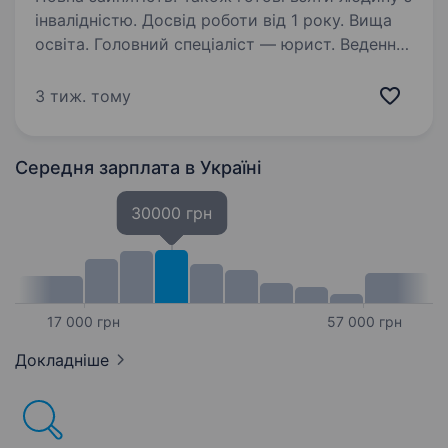
інвалідністю. Досвід роботи від 1 року. Вища
освіта. Головний спеціаліст — юрист. Ведення
господарської діяльності установи, надання
юридичних консультацій керівництву
3 тиж. тому
та співробітникам, укладання договорів,
вирішення господарських питань, розроблення
внутрішніх нормативно-правових…
Середня зарплата
в Україні
30000 грн
17 000 грн
57 000 грн
Докладніше