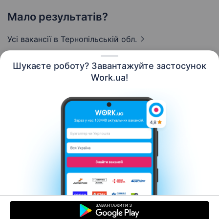
Мало результатів?
Усі вакансії
в Тернопільській обл.
Шукаєте роботу? Завантажуйте застосунок
Work.ua!
Українська
Ресурси
Контакти
Про нас
Кар’єра
Новини Work.ua
Допомога
Умови використання
Роботодавцю