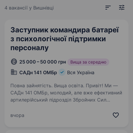
4 вакансії
у Вишнівці
Заступник командира батареї
з психологічної підтримки
персоналу
25 000 – 50 000 грн
Вища за середню
САДн 141 ОМБр
Вся Україна
Повна зайнятість. Вища освіта. Привіт! Ми —
САДн 141 ОМБр, молодий, але вже ефективний
артилерійський підрозділ Збройних Сил
України. Наша місія — знищувати ворога
найсучаснішими методами, підтримуючи один
вчора
одного та цінуючи кожне життя.
Ми прагнемо…