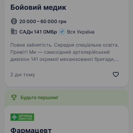
Бойовий медик
20 000 – 60 000 грн
САДн 141 ОМБр
Вся Україна
Повна зайнятість. Середня спеціальна освіта.
Привіт! Ми — самохідний артелерійський
дивізіон 141 окремої механізованої бригади,
молодий, але вже ефективний підрозділ, який
бореться за мир і безпеку України. Наше
2 дні тому
головне завдання — захищати наших людей і
країну,…
Будьте першим!
Фармацевт