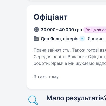
Офіціант
30 000 – 40 000 грн
Вища за с
Дон Япон, піцерія
Яремче,
Повна зайнятість. Також готові взя
Середня освіта. Вакансія: Офіціант/ка у піцерії «Дон Япон, піцерія» Місце
роботи: Яремче Ми шукаємо відпов
який/яка готов/а долучитися до на
Основні обов’язки…
3 тиж. тому
Мало результатів