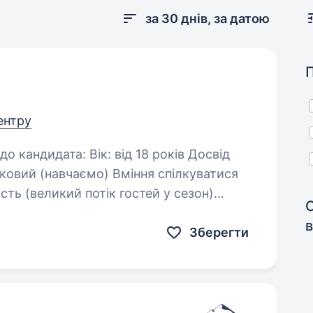
за 30 днів, за датою
центру
ємо) Вміння спілкуватися
С
в
Зберегти