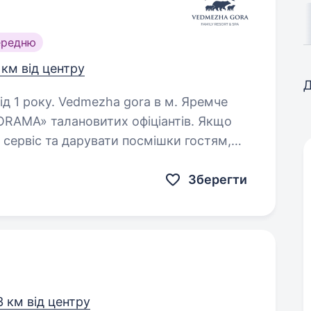
ередню
 км від центру
Д
ora в м. Яремче
RAMA» талановитих офіціантів. Якщо
 сервіс та дарувати посмішки гостям,
будемо раді вітати в дружній команді! Ми пропонуємо:…
Зберегти
3 км від центру