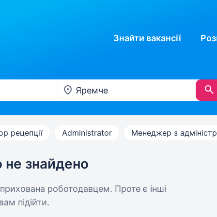
Знайти
вакансії
Роз
ор рецепції
Administrator
Менеджер з адміністр
ю не знайдено
 прихована роботодавцем. Проте є інші
вам підійти.