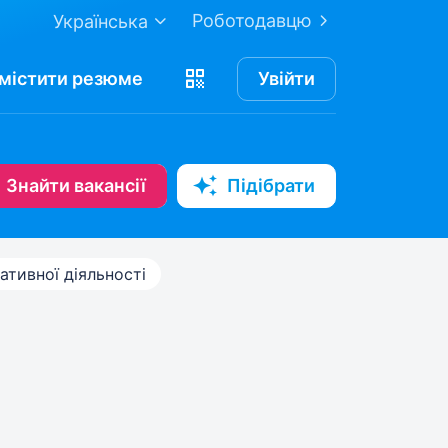
Роботодавцю
Українська
містити
резюме
Увійти
Знайти вакансії
Підібрати
ативної діяльності