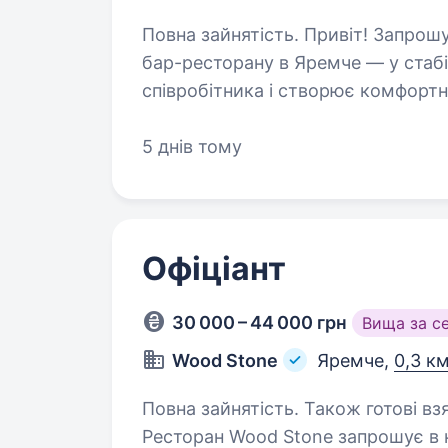
Повна зайнятість. Привіт! Запрошуємо приєднатись до дружної команди
бар-ресторану в Яремче — у стабіл
співробітника і створює комфорт
бармена офіціанта, який із задов
5 днів тому
Офіціант
30 000 – 44 000 грн
Вища за с
Wood Stone
Яремче,
0,3 км
Повна зайнятість. Також готові взя
Ресторан Wood Stone запрошує в к