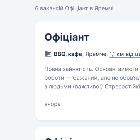
6 вакансій
Офіціант в Яремчі
Офіціант
BBQ, кафе
, Яремче,
1,1 км від 
Повна зайнятість. Основні вимоги до кандидата: Вік: від 18 років Досвід
роботи — бажаний, але не обов’язковий (навча
з людьми (важливо!) Стресостійкість (великий потік гостей у сезон)
Вміння продавати…
вчора