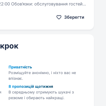
и: обслуговування гостей
андартів ресторану знання меню та вміння рекомендувати…
Зберегти
 крок
Приватність
Розміщуйте анонімно, і ніхто вас не
впізнає.
8 пропозицій щотижня
и
В середньому отримують шукачі з
резюме і обирають найкращі.