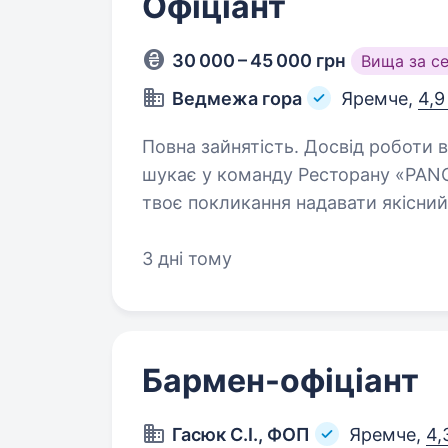
Офіціант
30 000 – 45 000 грн
Вища за с
Ведмежа гора
Яремче,
4,9
Повна зайнятість. Досвід роботи від 1 року. Vedmezha g
шукає у команду Ресторану «PANO
твоє покликання надавати якісний
3 дні тому
Бармен-офіціант
Гасюк С.І., ФОП
Яремче,
4,