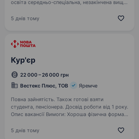
освіта середньо-спеціальна, незакінчена вища,
вища; вітається досвід роботи з клієнтами;
впевнений користувач ПК; набір тексту від 100
5 днів тому
символів в хвилину; комунікабельність,…
Кур'єр
22 000 – 26 000 грн
Вестекс Плюс, ТОВ
Яремче
Повна зайнятість. Також готові взяти
студента, пенсіонера. Досвід роботи від 1 року.
Опис вакансії Вимоги: Хороша фізична форма;
дисциплінованість, відповідальність,
порядність; бажання працювати водійське
5 днів тому
посвідчення кат.В хороше знання району.