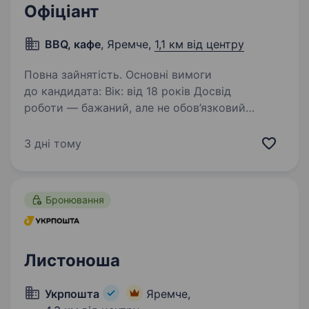
Офіціант
BBQ, кафе
, Яремче,
1,1 км від центру
Повна зайнятість. Основні вимоги
до кандидата: Вік: від 18 років Досвід
роботи — бажаний, але не обов’язковий
(навчаємо) Вміння спілкуватися з людьми
(важливо!) Стресостійкість (великий потік
3 дні тому
гостей у сезон) Вміння продавати…
Бронювання
Листоноша
Укрпошта
Яремче,