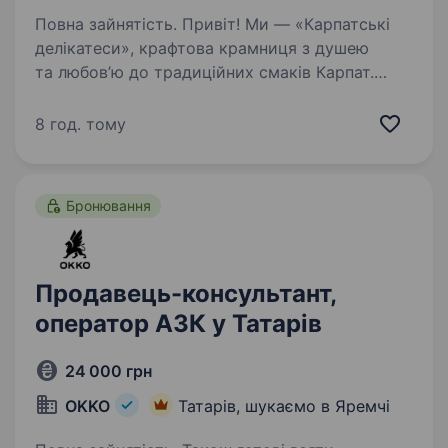
Повна зайнятість. Привіт! Ми — «Карпатські
делікатеси», крафтова крамниця з душею
та любов’ю до традиційних смаків Карпат.
Запрошуємо до нашої дружньої команди
мангальщика, який допоможе створювати
8 год. тому
неповторні страви на вогні, що дарують…
Бронювання
Продавець-консультант,
оператор АЗК у Татарів
24 000 грн
OKKO
Татарів, шукаємо в Яремчі