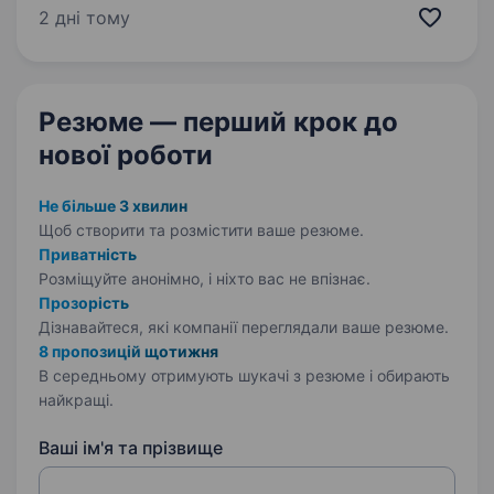
Харчування та проживання надає
2 дні тому
роботодавець на час робочого тижня. Вчасна
виплата заробітної…
Резюме — перший крок
до
нової роботи
Не більше 3 хвилин
Щоб створити та розмістити ваше
резюме.
Приватність
Розміщуйте анонімно, і ніхто вас не впізнає.
Прозорість
Дізнавайтеся, які компанії переглядали ваше резюме.
8 пропозицій щотижня
В середньому отримують шукачі з резюме і обирають
найкращі.
Ваші ім'я та прізвище