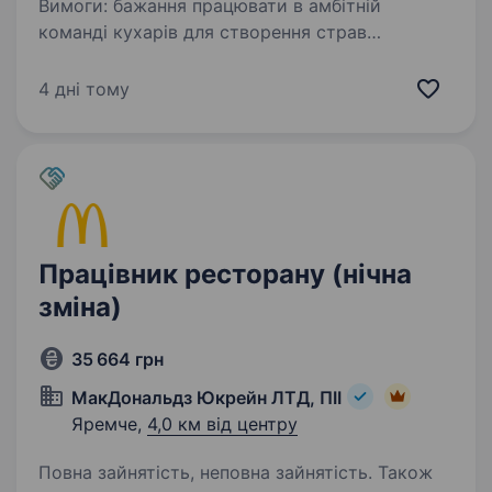
Вимоги: бажання працювати в амбітній
команді кухарів для створення страв
вишуканої Італійської кухні Умови роботи:
повний день Обов’язки: робота на кухні
4 дні тому
в команді професіоналів під керівництвом шеф
кухаря
Працівник ресторану (нічна
зміна)
35 664 грн
МакДональдз Юкрейн ЛТД, ПІІ
Яремче,
4,0 км від центру
Повна зайнятість, неповна зайнятість. Також