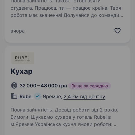
Повна зайнятість. Також готові взяти
студента. Працюєш ти — працює країна. Твоя
робота має значення! Долучайся до команди
ОККО, формуймо надійний тил нашої країни
разом! Шукаємо ПРОДАВЦЯ-КАСИРА
вчора
(оператора АЗК)! Приєднуйся, бо ми: офіційно
і швидко приймаємо…
Кухар
32 000 – 48 000 грн
Вища за середню
Rubel
Яремче,
2,4 км від центру
Повна зайнятість. Досвід роботи від 2 років.
Вимоги: Шукаємо кухара у готель Rubel в
м.Яремче Українська кухня Умови роботи:
Графік роботи узгоджується індивідуально