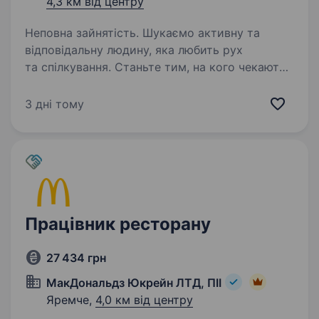
4,3 км від центру
Неповна зайнятість. Шукаємо активну та
відповідальну людину, яка любить рух
та спілкування. Станьте тим, на кого чекають
у кожному домі! Це робота для тих, хто цінує
вдячність клієнтів та хоче впливати на свій
3 дні тому
дохід. Ваша роль у команді:…
Працівник ресторану
27 434 грн
МакДональдз Юкрейн ЛТД, ПІІ
Яремче,
4,0 км від центру