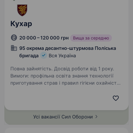
Кухар
20 000 – 120 000 грн
Вища за середню
95 окрема десантно-штурмова Поліська
бригада
Вся Україна
Повна зайнятість. Досвід роботи від 1 року.
Вимоги: профільна освіта знання технології
приготування страв і правил гігієни охайність
готовність виконувати завдання в районах
бойових дій відсутність судимостей Умови
роботи: мобілізація до кінця…
Усі вакансії Сил
Оборони