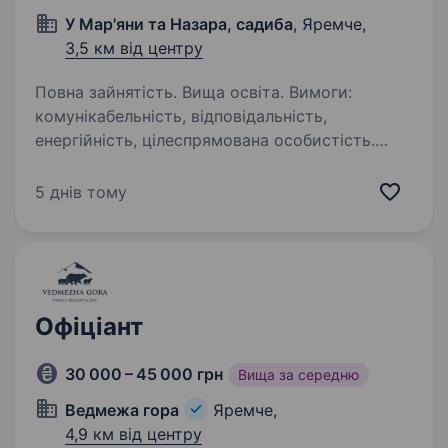
У Мар'яни та Назара, садиба
, Яремче,
3,5 км від центру
Повна зайнятість. Вища освіта. Вимоги:
комунікабельність, відповідальність,
енергійність, цілеспрямована особистість.
чітка вимова та грамотність; Умови роботи:
повна зайнятість. Графік роботи: 10/10 (можна
5 днів тому
домовитися) Зарплата…
Офіціант
30 000 – 45 000 грн
Вища за середню
Ведмежа гора
Яремче,
4,9 км від центру