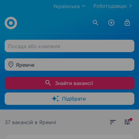
Роботодавцю
Українська
Посада або компанія
Яремче
Знайти вакансії
Підібрати
37 вакансій
в Яремчі