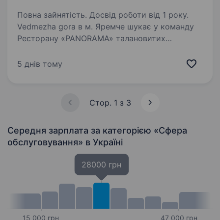
Повна зайнятість. Досвід роботи від 1 року.
Vedmezha gora в м. Яремче шукає у команду
Ресторану «PANORAMA» талановитих
офіціантів. Якщо твоє покликання надавати
якісний сервіс та дарувати посмішки гостям,
5 днів тому
будемо раді вітати в дружній команді!
Ми пропонуємо:…
Стор. 1 з 3
Середня зарплата за категорією «Сфера
обслуговування»
в Україні
28000 грн
15 000 грн
47 000 грн