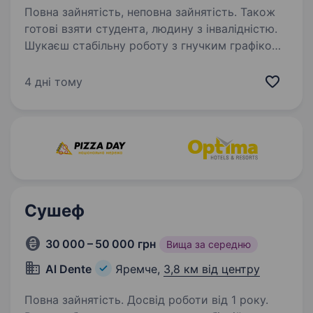
Повна зайнятість, неповна зайнятість. Також
готові взяти студента, людину з інвалідністю.
Шукаєш стабільну роботу з гнучким графіком,
можливістю зростати та бути частиною
сильної команди? У «МакДональдз»
4 дні тому
ми знаємо, як важливо відчувати підтримку,
впевненість у завтрашньому дні та мати
можливість будувати…
Сушеф
30 000 – 50 000 грн
Вища за середню
Al Dente
Яремче,
3,8 км від центру
Повна зайнятість. Досвід роботи від 1 року.