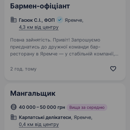
Бармен-офіціант
Гасюк С.І., ФОП
Яремче,
4,3 км від центру
Повна зайнятість. Привіт! Запрошуємо
приєднатись до дружної команди бар-
ресторану в Яремче — у стабільній компанії,
яка цінує кожного співробітника і створює
комфортні умови для роботи. Ми шукаємо
2 год. тому
бармена офіціанта, який із задоволенням…
Мангальщик
40 000 – 50 000 грн
Вища за середню
Карпатські делікатеси
, Яремче,
0,4 км від центру