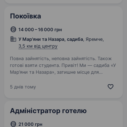
Умови роботи: Повна зайнятість Обов’язки:…
Покоївка
14 000 – 16 000 грн
У Мар'яни та Назара, садиба
, Яремче,
3,5 км від центру
Повна зайнятість, неповна зайнятість. Також
готові взяти студента. Привіт! Ми — садиба «У
Мар’яни та Назара», затишне місце для
відпочинку серед мальовничих Карпат
у Яремчі. Запрошуємо до нашої команди
5 днів тому
покоївку, яка допомагатиме створювати
комфорт і чистоту для наших гостей.
Що входить…
Адміністратор готелю
21 000 грн