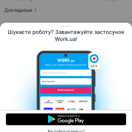
Докладніше
Шукаєте роботу? Завантажуйте застосунок
Work.ua!
Українська
Ресурси
Контакти
Про нас
Кар’єра
Новини Work.ua
Допомога
Умови використання
Роботодавцю
Ви роботодавець?