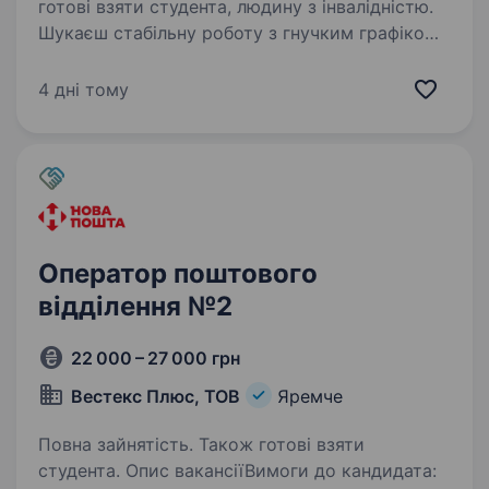
готові взяти студента, людину з інвалідністю.
Шукаєш стабільну роботу з гнучким графіком,
можливістю зростати та бути частиною
сильної команди? У «МакДональдз»
4 дні тому
ми знаємо, як важливо відчувати підтримку,
впевненість у завтрашньому дні та мати
можливість будувати…
Оператор поштового
відділення №2
22 000 – 27 000 грн
Вестекс Плюс, ТОВ
Яремче
Повна зайнятість. Також готові взяти
студента. Опис вакансіїВимоги до кандидата: