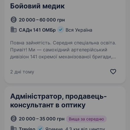
Бойовий медик
20 000 – 60 000 грн
САДн 141 ОМБр
Вся Україна
Повна зайнятість. Середня спеціальна освіта.
Привіт! Ми — самохідний артелерійський
дивізіон 141 окремої механізованої бригади,
молодий, але вже ефективний підрозділ, який
бореться за мир і безпеку України. Наше
2 дні тому
головне завдання — захищати наших людей і
країну,…
Адміністратор, продавець-
консультант в оптику
20 000 – 35 000 грн
Вища за середню
Treviso
Яремче,
4,3 км від центру