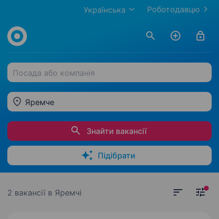
Роботодавцю
Українська
Посада або компанія
Яремче
Знайти вакансії
Підібрати
2 вакансії
в Яремчі