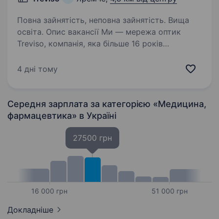
Повна зайнятість, неповна зайнятість. Вища
освіта. Опис вакансії Ми — мережа оптик
Treviso, компанія, яка більше 16 років
допомагає людям добре бачити. У зв’язку з
відкриттям нового центру зору з салоном
4 дні тому
оптики проводимо набір співробітників. Якщо
Ви готові отримати…
Середня зарплата за категорією «Медицина,
фармацевтика»
в Україні
27500 грн
16 000 грн
51 000 грн
Докладніше