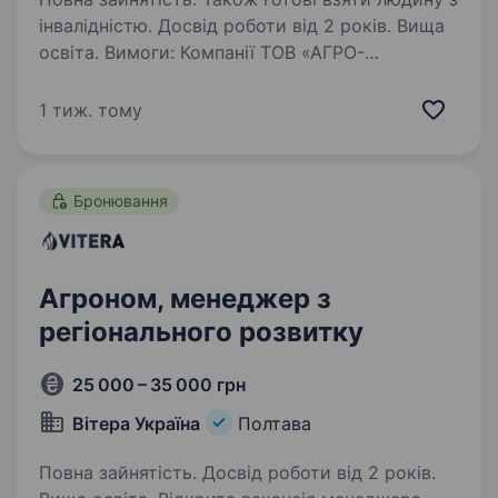
інвалідністю. Досвід роботи від 2 років. Вища
освіта. Вимоги: Компанії ТОВ «АГРО-
ПЕСТИЦИД» сайт https://agropesticid.com/
у зв’язку з розширенням потрібнi на постiйну
1 тиж. тому
роботу Регiрональнi менеджери з розвитку
продажiв та Менеджери з продажу складних
рідких добрив,…
Бронювання
Агроном, менеджер з
регіонального розвитку
25 000 – 35 000 грн
Вітера Україна
Полтава
Повна зайнятість. Досвід роботи від 2 років.