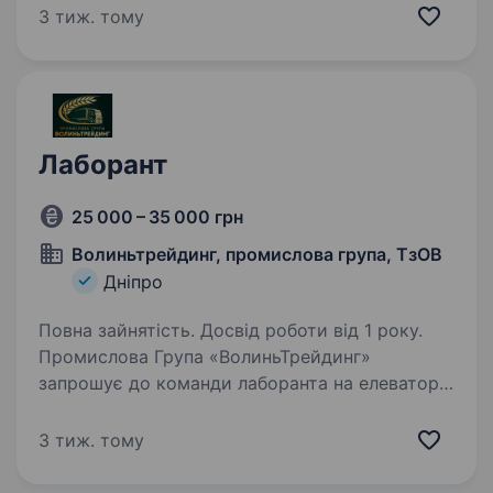
органічних і інтенсивних технологій
3 тиж. тому
вирощування зелені в теплицях та…
Лаборант
25 000 – 35 000 грн
Волиньтрейдинг, промислова група, ТзОВ
Дніпро
Повна зайнятість. Досвід роботи від 1 року.
Промислова Група «ВолиньТрейдинг»
запрошує до команди лаборанта на елеватор.
Обов’язки: відбір проб зернових та олійних
культур при прийманні та відвантаженні;
3 тиж. тому
проведення аналізів якості зерна (вологість,
сміттєва…