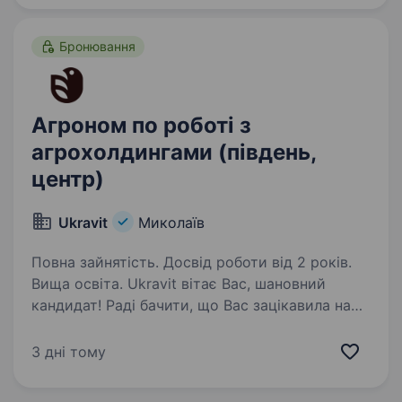
Бронювання
Агроном по роботі з
агрохолдингами (південь,
центр)
Ukravit
Миколаїв
Повна зайнятість. Досвід роботи від 2 років.
Вища освіта. Ukravit вітає Вас, шановний
кандидат! Раді бачити, що Вас зацікавила наша
вакансія! Для знайомства, декілька слів про
нас: На сьогоднішній день Ukravit — це більше
3 дні тому
700 висококваліфікованих співробітників. 19
регіональних…