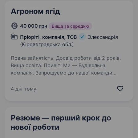
Агроном ягід
40 000 грн
Вища за середню
Пріоріті, компанія, ТОВ
Олександрія
(Кіровоградська обл.)
Повна зайнятість. Досвід роботи від 2 років.
Вища освіта. Привіт! Ми — Будівельна
компанія. Запрошуємо до нашої команди
агронома, який допоможе вирощувати
енергетичну лозу для виготовлення паливих
4 дні тому
пелетів. Що входить до твоїх обов’язків: Аналіз
ґрунтів і земельних ділянок…
Резюме — перший крок
до
нової роботи