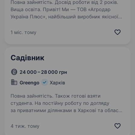
Повна зайнятість. Досвід роботи від 2 років.
Вища освіта. Привіт! Ми — ТОВ «Агродар
Україна Плюс», найбільший виробник якісної
сільськогосподарської продукції в Україні,
що працює за принципом повного циклу: від
1 міс. тому
вирощування на власних полях до доставки
свіжих заморожених…
Садівник
24 000 – 28 000 грн
Greengo
Харків
Повна зайнятість. Також готові взяти
студента. На постійну роботу по догляду
за приватними ділянками в Харкові та області
потрібен садівник. Вік: від 20 до 40 лет. Графік
работи: 5, можливо 6 днів на тиждень по 6−8
4 тиж. тому
годин. Обовʼязки: покос газону обрізка…