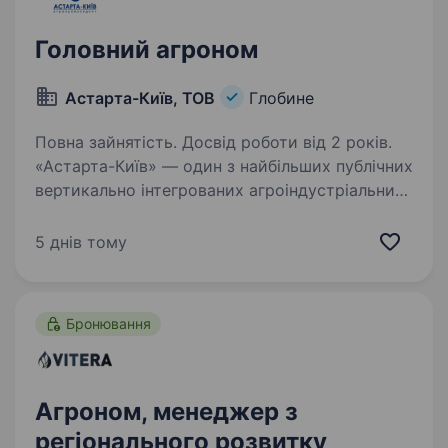
Головний агроном
Астарта-Київ, ТОВ
Глобине
Повна зайнятість. Досвід роботи від 2 років.
«Астарта-Київ» — один з найбільших публічних
вертикально інтегрованих агроіндустріальних
холдингів в Україні, заснований у 1993 році.
З 2006 року акції компанії розміщені
5 днів тому
на Варшавській фондовій біржі. Наша
компанія…
Бронювання
Агроном, менеджер з
регіонального розвитку