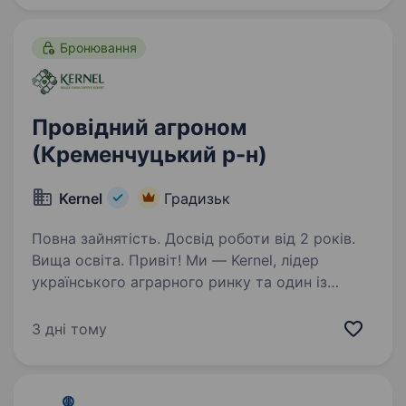
компанія є лідером в аграрному бізнесі…
Бронювання
Провідний агроном
(Кременчуцький р-н)
Kernel
Градизьк
Повна зайнятість. Досвід роботи від 2 років.
Вища освіта. Привіт! Ми — Kernel, лідер
українського аграрного ринку та один із
провідних світових експортерів соняшникової
олії. Наша компанія забезпечує стабільні
3 дні тому
поставки високоякісної сільськогосподарської
продукції до понад…