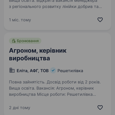
Вища освіта. Відкрита вакансія менеджера
з регіонального розвитку лінійки добрив та
біостимулянтів (Полтавська область). ТОВ
«Вітера Україна» — агрохімічна компанія з 19
1 міс. тому
річним досвідом роботи. За цей час
ми побудували надійні…
Бронювання
Агроном, керівник
виробництва
Еліта, АФГ, ТОВ
Решетилівка
Повна зайнятість. Досвід роботи від 2 років.
Вища освіта. Вакансія: Агроном, керівник
виробництва Місце роботи: Решетилівка
Компанія ТОВ АФГ «Еліта» шукає
висококваліфікованого спеціаліста на посаду
2 дні тому
агронома, керівника виробництва. Наша