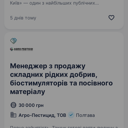
Київ» — один з найбільших публічних
вертикально інтегрованих агроіндустріальних
холдингів в Україні, заснований у 1993 році.
5 днів тому
З 2006 року акції компанії розміщені
на Варшавській фондовій біржі. Наша
компанія…
Менеджер з продажу
складних рідких добрив,
біостимуляторів та посівного
матеріалу
30 000 грн
Агро-Пестицид, ТОВ
Полтава
Повна зайнятість. Також готові взяти людину з