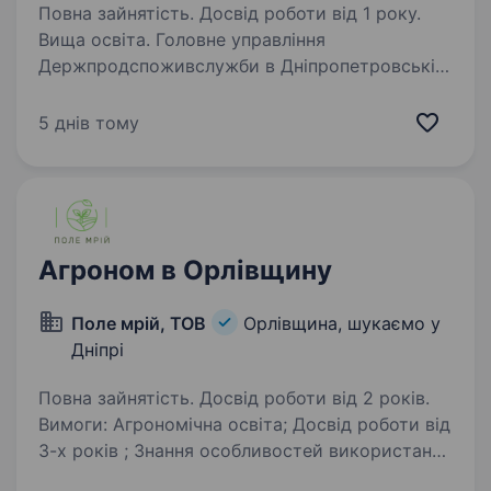
Повна зайнятість. Досвід роботи від 1 року.
Вища освіта. Головне управління
Держпродспоживслужби в Дніпропетровській
області шукає у свою команду провідного
спеціаліста відділу захисту рослин,
5 днів тому
фітосанітарної діагностики та прогнозування
управління фітосанітарної безпеки…
Агроном в Орлівщину
Поле мрій, ТОВ
Орлівщина, шукаємо у
Дніпрі
Повна зайнятість. Досвід роботи від 2 років.
Вимоги: Агрономічна освіта; Досвід роботи від
3-х років ; Знання особливостей використання
біологічних засобів захисту рослин; Знання