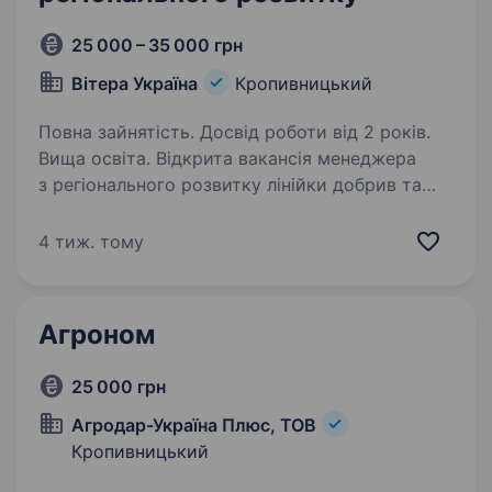
25 000 – 35 000 грн
Вітера Україна
Кропивницький
Повна зайнятість. Досвід роботи від 2 років.
Вища освіта. Відкрита вакансія менеджера
з регіонального розвитку лінійки добрив та
біостимулянтів (Кропивницький). ТОВ «Вітера
Україна» — агрохімічна компанія з 19 річним
4 тиж. тому
досвідом роботи. За цей час ми побудували
надійні відносини…
Агроном
25 000 грн
Агродар-Україна Плюс, ТОВ
Кропивницький