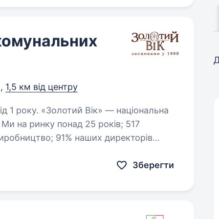
 комунальних
Д
я,
1,5 км від центру
к» — національна
7
них посад; 68% керівників —…
Зберегти