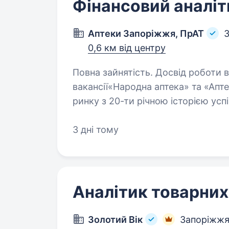
Фінансовий аналіт
Аптеки Запоріжжя, ПрАТ
0,6 км від центру
Повна зайнятість. Досвід роботи від 
вакансії«Народна аптека» та «Апте
ринку з 20-ти річною історією ус
на території м. Запоріжжя, Запорі
3 дні тому
Аналітик товарних
Золотий Вік
Запоріжж