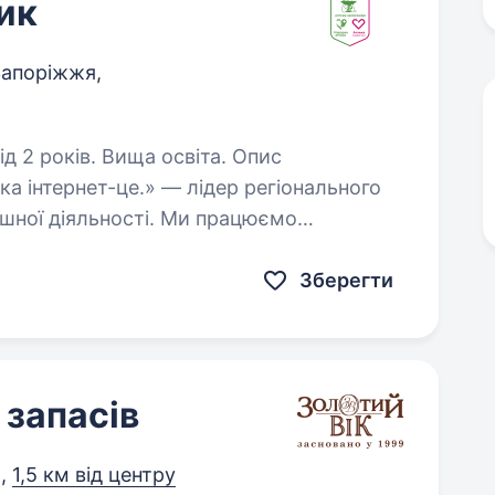
ик
Запоріжжя,
2 років. Вища освіта. Опис
ка інтернет-це.» — лідер регіонального
пішної діяльності. Ми працюємо
зької, Дніпропетровської областей, м.…
Зберегти
 запасів
я,
1,5 км від центру