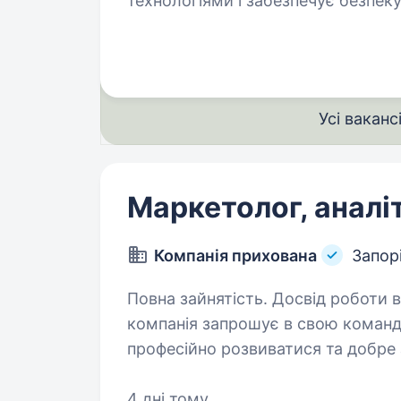
технологіями і забезпечує безпек
працювати в динамічному середов
Усі ваканс
Маркетолог, аналі
Компанія прихована
Запор
Повна зайнятість. Досвід роботи від 2 р
компанія запрошує в свою команд
професійно розвиватися та добре заробляти. Ос
Налагодження джерел отримання ін
маркетингової…
4 дні тому