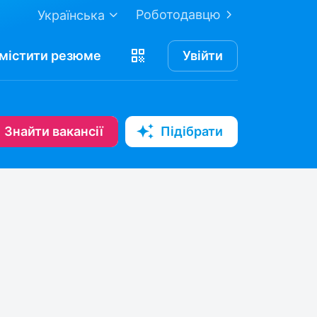
Роботодавцю
Українська
містити
резюме
Увійти
Знайти вакансії
Підібрати