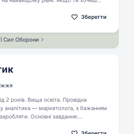
у на найвищому рівні. Якщо ти хочеш
ищі, де твоя аналітика дійсно…
Зберегти
ії Сил
Оборони
тик
іжжя
оків. Вища освіта. Провідна
у аналітика — маркетолога, з бажанням
новні завдання:
формації для аналізу всіх аспектів
Зберегти