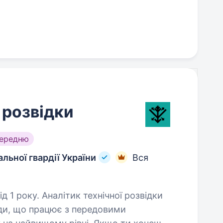
 розвідки
середню
льної гвардії України
Вся
хнічної розвідки
ди, що працює з передовими