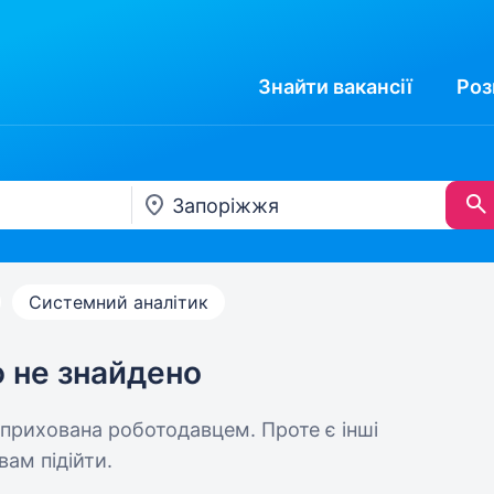
Знайти
вакансії
Роз
Системний аналітик
ю не знайдено
 прихована роботодавцем. Проте є інші
вам підійти.