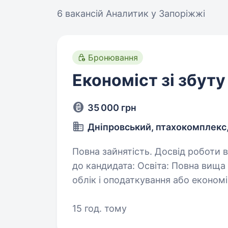
6 вакансій
Аналитик у Запоріжжі
Бронювання
Економіст зі збуту
35 000 грн
Дніпровський, птахокомплекс
Повна зайнятість. Досвід роботи від 2
до кандидата: Освіта: Повна вища освіта за напрямком: економіка, фінанси,
облік і оподаткування або економічна кібернети
років на аналогічній посаді (еконо
15 год. тому