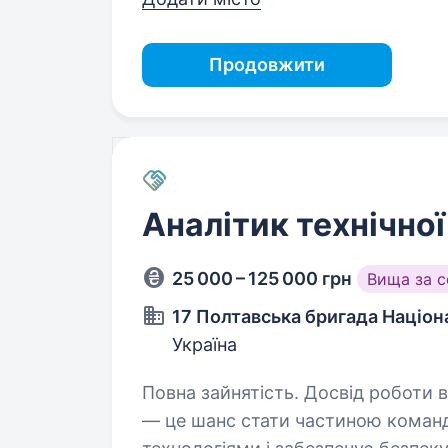
Продовжити
Аналітик технічної
25 000 – 125 000 грн
Вища за 
17 Полтавська бригада Націона
Україна
Повна зайнятість. Досвід роботи від 1 року. Аналітик те
— це шанс стати частиною коман