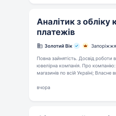
Аналітик з обліку
платежів
Золотий Вік
Запоріжж
Повна зайнятість. Досвід роботи від 1 року. «Золотий Ві
ювелірна компанія. Про компанію: Ми на ринку понад 25 років; 51
магазинів по всій Україні; Власне виробництво; 91% наших директорів
починали з ліній
вчора