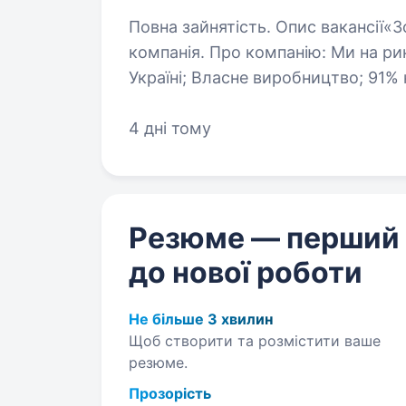
Повна зайнятість. Опис вакансії«Золотий Вік» — національна ювелірна
компанія. Про компанію: Ми на ринку понад 25 років; 517 магазинів по всій
Україні; Власне виробництво; 91% наших директорів починали з лінійних
посад; …
4 дні тому
Резюме — перший
до нової роботи
Не більше 3 хвилин
Щоб створити та розмістити ваше
резюме.
Прозорість