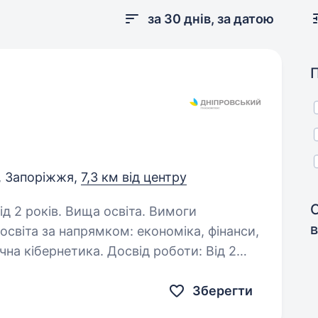
за 30 днів, за датою
, Запоріжжя,
7,3 км від центру
 років. Вища освіта. Вимоги
в
ка. Досвід роботи: Від 2
міст зі збуту, аналітик…
Зберегти