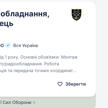
 обладнання,
ець
рО
Вся Україна
ов’язки: Монтаж
радіообладнання. Робота
ація та передача точних координат
. Регулярні виїзди та відрядження по території…
Зберегти
ії Сил
Оборони