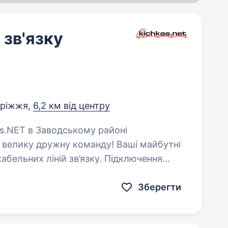
зв'язку
оріжжя,
6,2 км від центру
велику дружну команду! Ваші майбутні
чним…
Зберегти