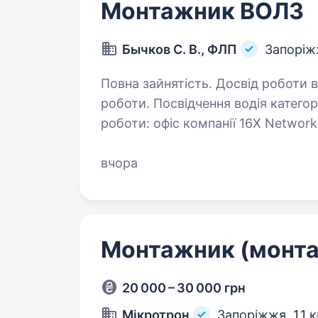
Монтажник ВОЛЗ
Бычков С. В., ФЛП
Запорі
Повна зайнятість. Досвід роботи від 2 років. Вимоги: Об
роботи. Посвідчення водія категорії В Відсутність шкідливих звичок. Умови
роботи: офіс компанії 16X Networ
Обовʼязки: Під'єднання та обслуг
вчора
Монтажник (монта
20 000 – 30 000 грн
Мікротрон
Запоріжжя,
1,1 