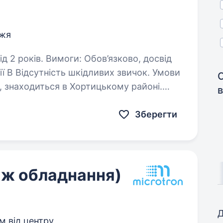
жжя
ов’язково, досвід
k, знаходиться в Хортицькому районі.
в
овування…
Зберегти
ж обладнання)
Д
км від центру