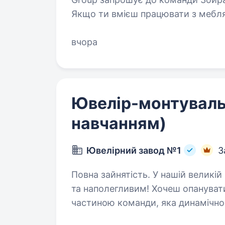
Якщо ти вмієш працювати з мебля
результат своєї роботи — будемо
вчора
Ювелір-монтуваль
навчанням)
Ювелірний завод №1
З
Повна зайнятість. У нашій великій родині завжди раді талановитим
та наполегливим! Хочеш опанувати
частиною команди, яка динамічно
в технологічному і культурному а