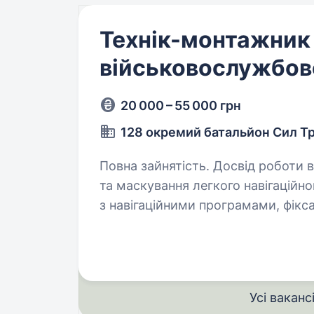
Технік-монтажник
військовослужбов
20 000 – 55 000 грн
128 окремий батальйон Сил Т
Повна зайнятість. Досвід роботи від 1 року. Основні об
та маскування легкого навігаційного/
з навігаційними програмами, фікс
встановлених точок
Усі ваканс