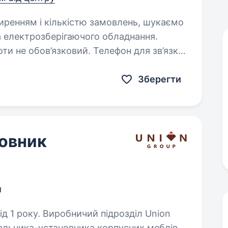
а електрозберігаючого обладнання.
зковий. Телефон для зв’язку
Зберегти
овник
я
 підрозділ Union
льника-установника корпусних меблів.