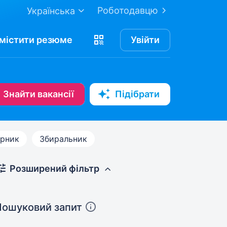
Роботодавцю
Українська
містити
резюме
Увійти
Знайти вакансії
Підібрати
арник
Збиральник
Розширений фільтр
Пошуковий запит