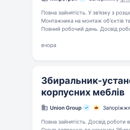
Повна зайнятість. У зв’язку з розширенням і кількістю замовлень, шукаємо
Монтажника на монтаж об'єктів т
Повний робочий день. Досвід роботи не обов’я
0673712471
вчора
Збиральник-устан
корпусних меблів
Union Group
Запоріжж
Повна зайнятість. Досвід роботи від 1 року. Виробничий
Group запрошує до команди Збира