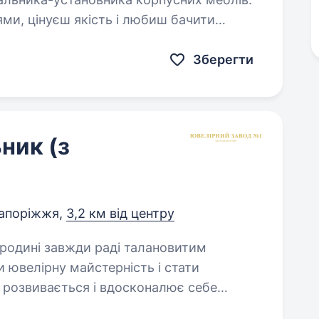
ми, цінуєш якість і любиш бачити
 раді познайомитися.…
Зберегти
ник (з
апоріжжя,
3,2 км від центру
 ювелірну майстерність і стати
 розвивається і вдосконалює себе
спекті?…