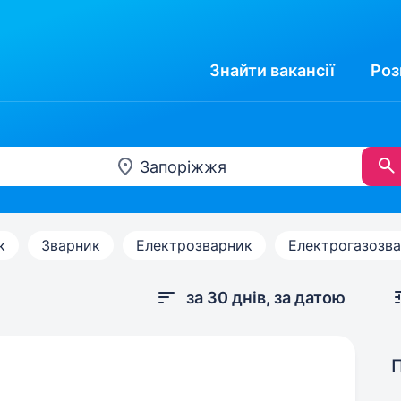
Знайти
вакансії
Роз
к
Зварник
Електрозварник
Електрогазозв
за 30 днів, за датою