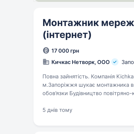
Монтажник мереж 
(інтернет)
17 000 грн
Кичкас Нетворк, ООО
Зап
Повна зайнятість. Компанія Kichkas.NET в Заводському районі
м.Запоріжжя шукає монтажника в 
обов’язки Будівництво повітряно-кабельних ліній зв’язку. Підключення
нових абонентів Робота з опти
5 днів тому