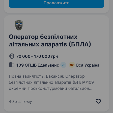
Продовжити
Оператор безпілотних
літальних апаратів (БПЛА)
70 000 – 170 000 грн
109 ОГШБ Едельвейс
Вся Україна
Повна зайнятість. Вакансія: Оператор
безпілотних літальних апаратів (БПЛА)109
окремий гірсько-штурмовий батальйон
запрошує до своїх лав досвідчених
та мотивованих операторів БПЛА, готових
40 хв. тому
до виконання найскладніших завдань.
Обов’язки:…