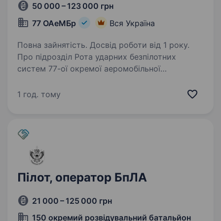
50 000 – 123 000 грн
77 ОАеМБр
Вся Україна
Повна зайнятість. Досвід роботи від 1 року.
Про підрозділ Рота ударних безпілотних
систем 77-ої окремої аеромобільної
Наддніпрянської бригади — формування
у складі Десантно-штурмових військ Збройних
1 год. тому
Сил України. Підрозділ успішно виконує
завдання в зоні активних…
Пілот, оператор БпЛА
21 000 – 125 000 грн
150 окремий розвідувальний батальйон