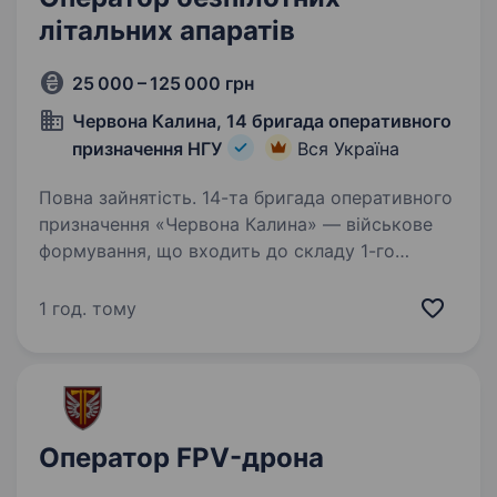
літальних апаратів
25 000 – 125 000 грн
Червона Калина, 14 бригада оперативного
призначення НГУ
Вся Україна
Повна зайнятість. 14-та бригада оперативного
призначення «Червона Калина» — військове
формування, що входить до складу 1-го
корпусу Національної Гвардії України «Азов».
Бригада шукає фахівців в батальйони та інші
1 год. тому
підрозділи. Обов’язки:…
Оператор FPV-дрона