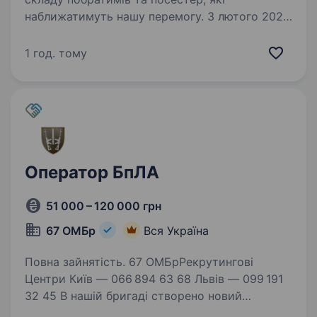
наближатимуть нашу перемогу. З лютого 2023
року відважно тримаємо оборону
на визначених ділянках фронту.
1 год. тому
Військовослужбовці 32 ОМБр прагнуть
повернути…
Оператор БпЛА
51 000 – 120 000 грн
67 ОМБр
Вся Україна
Повна зайнятість. 67 ОМБрРекрутингові
Центри Київ — 066 894 63 68 Львів — 099 191
32 45 В нашій бригаді створено новий
сучасний Батальйон Безпілотних Систем