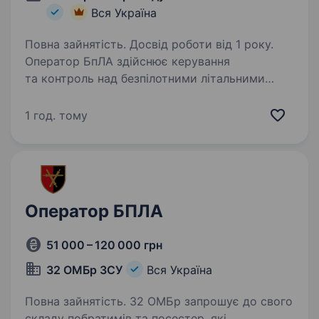
Вся Україна
Повна зайнятість. Досвід роботи від 1 року.
Оператор БпЛА здійснює керування
та контроль над безпілотними літальними
апаратами з метою збору розвідданих,
моніторингу обстановки та підтримки
1 год. тому
бойових операцій. Завдання оператора
включають планування польотів,…
Оператор БПЛА
51 000 – 120 000 грн
32 ОМБр ЗСУ
Вся Україна
Повна зайнятість. 32 ОМБр запрошує до свого
складу побратимів та посестер, які