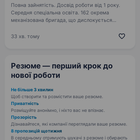
Повна зайнятість. Досвід роботи від 1 року.
Середня спеціальна освіта. 162 окрема
механізована бригада, що дислокується
у Житомирській області та входить
до складу ОК «Північ» Сухопутних Військ
33 хв. тому
Збройних Сил України, активно розвивається
та проводить комплектацію своїх підрозділів.
…
Резюме — перший крок
до
нової роботи
Не більше 3 хвилин
Щоб створити та розмістити ваше
резюме.
Приватність
Розміщуйте анонімно, і ніхто вас не впізнає.
Прозорість
Дізнавайтеся, які компанії переглядали ваше резюме.
8 пропозицій щотижня
В середньому отримують шукачі з резюме і обирають