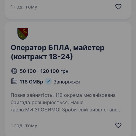
(ББпС) і ми шукаємо бажаючих вчитися і
1 год. тому
працювати з актуальними Дронами:…
Оператор БПЛА, майстер
(контракт 18-24)
50 100 – 120 100 грн
118 ОМБр
Запоріжжя
Повна зайнятість. 118 окрема механізована
бригада розширюється. Наше
гасло:МИ ЗРОБИМО! Зроби свій вибір стань
частиною нашої бойової родини! 118 ОМБр —
це команда з сильним духом та високою
1 год. тому
місією захищати нашу країну. Запрошуємо…