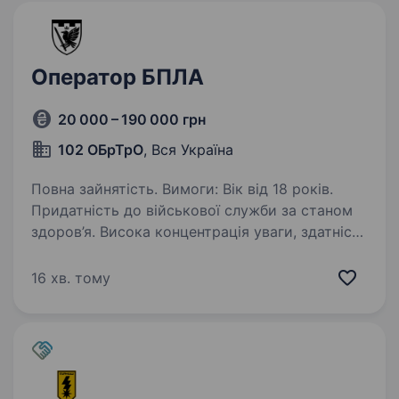
Оператор БПЛА
20 000 – 190 000 грн
102 ОБрТрО
, Вся Україна
Повна зайнятість. Вимоги: Вік від 18 років.
Придатність до військової служби за станом
здоров’я. Висока концентрація уваги, здатність
швидко реагувати на зміну обстановки.
Готовність постійно навчатись
16 хв. тому
та вдосконалювати…