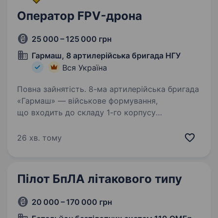
Оператор FPV-дрона
25 000 – 125 000 грн
Гармаш, 8 артилерійська бригада НГУ
Вся Україна
Повна зайнятість. 8-ма артилерійська бригада
«Гармаш» — військове формування,
що входить до складу 1-го корпусу
Національної гвардії України «Азов».
Новостворена бригада, сформована
26 хв. тому
досвідченими азовськими артилеристами,
наразі набирає…
Пілот БпЛА літакового типу
20 000 – 170 000 грн