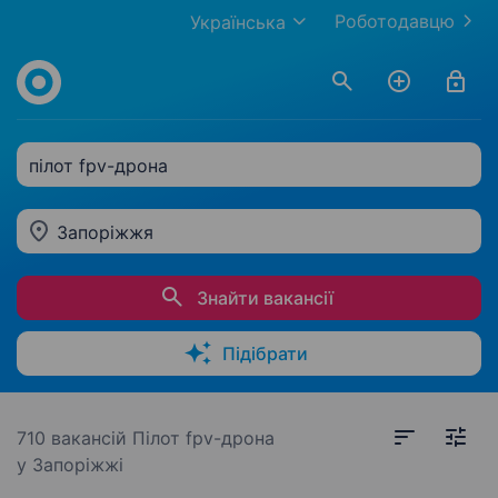
Роботодавцю
Українська
пілот fpv-дрона
Запоріжжя
Знайти вакансії
Підібрати
710 вакансій
Пілот fpv-дрона
у Запоріжжі