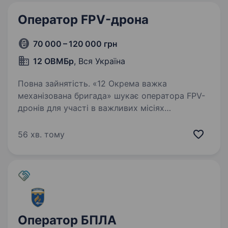
Оператор FPV-дрона
70 000 – 120 000 грн
12 ОВМБр
, Вся Україна
Повна зайнятість. «12 Окрема важка
механізована бригада» шукає оператора FPV-
дронів для участі в важливих місіях
та завданнях у місті Київ. Ми працюємо
на високому рівні професіоналізму та
56 хв. тому
відданості, тому шукаємо кандидата, який…
Оператор БПЛА