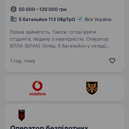
50 000 – 120 000 грн
5 батальйон 113 ОБрТрО
Вся Україна
Повна зайнятість. Також готові взяти
студента, людину з інвалідністю. Оператор
БПЛА (БПАК) Огляд: 5 батальйон у складі
113ОБр ТрО. Свій тернистий шлях до перемоги
нашої країни ми розпочали від початку
1 год. тому
повномасштабного вторгнення наш 5
батальйон виконує бойові завдання задля
захисту…
Оператор безпілотних