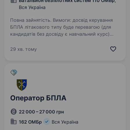
Батальйон безпілотних систем 110 ОМБр
,
Вся Україна
Повна зайнятість. Вимоги: досвід керування
БПЛА літакового типу буде перевагою (для
кандидатів без досвіду є навчальний курс)
прагнення постійно навчатися і розвиватися
відповідальність готовність працювати в зоні
29 хв. тому
бойових…
Оператор БПЛА
22 000 – 27 000 грн
162 ОМБр
Вся Україна