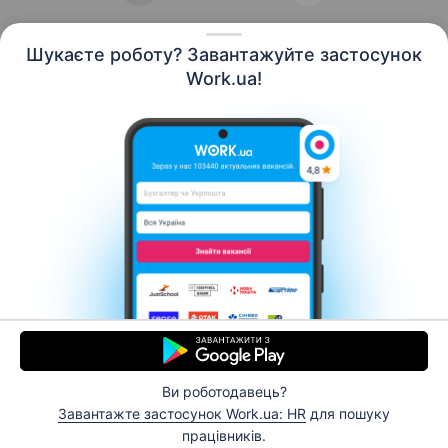
Шукаєте роботу? Завантажуйте застосунок
Work.ua!
Українська
Ресурси
Контакти
Про нас
Кар’єра
Новини Work.ua
Допомога
Умови використання
Роботодавцю
Ви роботодавець?
© 2006–2026 Work.ua. Сервіс пошуку роботи №1 в
Завантажте застосунок Work.ua: HR
для пошуку
Україні.
працівників.