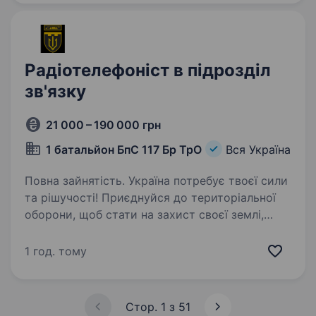
Радіотелефоніст в підрозділ
зв'язку
21 000 – 190 000 грн
1 батальйон БпС 117 Бр ТрО
Вся Україна
Повна зайнятість. Україна потребує твоєї сили
та рішучості! Приєднуйся до територіальної
оборони, щоб стати на захист своєї землі,
рідних та майбутнього. 1 батальон безпілотних
систем 117 бригади ТрО запрошую на
1 год. тому
військову службу…
Стор. 1 з 51