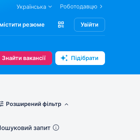
Роботодавцю
Українська
містити
резюме
Увійти
Знайти вакансії
Підібрати
Розширений фільтр
Пошуковий запит