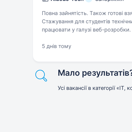
Повна зайнятість. Також готові вз
Стажування для студентів технічн
працювати у галузі веб-розробки
додаткова — Python. Мы займаєм
додатків для замовників…
5 днів тому
Мало результатів
Усі вакансії в категорії «IT,