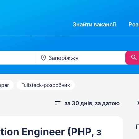
Знайти
вакансії
Роз
oper
Fullstack-розробник
за 30 днів, за датою
tion Engineer (PHP, з