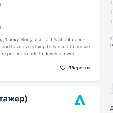
)
я
 Вища освіта. It’s about open-
 and have everything they need to pursue
 The project trends to develop a web
cal platform…
Зберегти
стажер)
Д