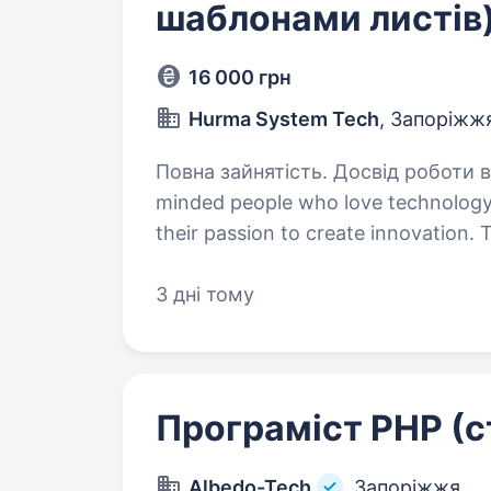
шаблонами листів
16 000 грн
Hurma System Tech
, Запоріжж
Повна зайнятість. Досвід роботи від 1 року.
minded people who love technology
their passion to create innovation.
application that is a part of a medi
3 дні тому
Програміст PHP (
Albedo-Tech
Запоріжжя