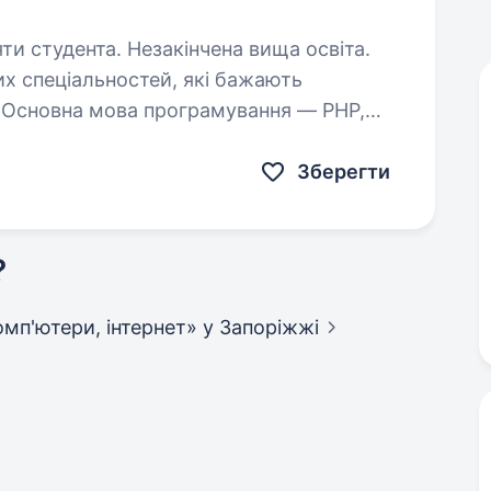
яти студента. Незакінчена вища освіта.
их спеціальностей, які бажають
. Основна мова програмування — PHP,
ося створенням та підтримкой веб-
Зберегти
?
 комп'ютери, інтернет»
у Запоріжжі