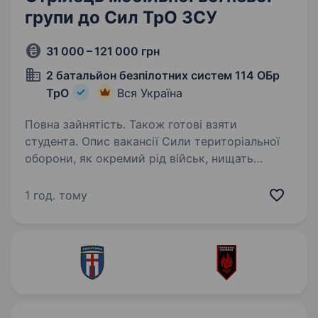
групи до Сил ТрО ЗСУ
31 000 – 121 000 грн
2 батальйон безпілотних систем 114 ОБр
ТрО
Вся Україна
Повна зайнятість. Також готові взяти
студента. Опис вакансії Сили територіальної
оборони, як окремий рід військ, нищать
ворога від початку повномасштабного
вторгнення. Наразі в кожній бригаді
1 год. тому
та батальйоні ТрО існують підрозділи —
мобільні вогневі групи, які…