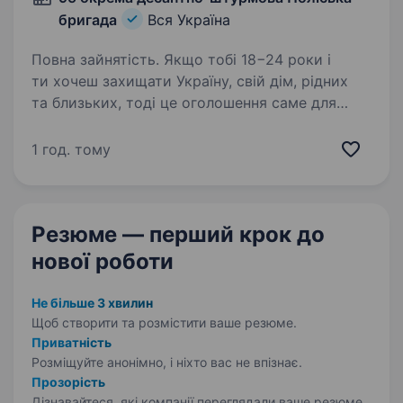
бригада
Вся Україна
Повна зайнятість. Якщо тобі 18−24 роки і
ти хочеш захищати Україну, свій дім, рідних
та близьких, тоді це оголошення саме для
тебе! 95-та окрема десантно-штурмова
Поліська бригада проводить набір на
1 год. тому
військову службу за контрактом…
Резюме — перший крок
до
нової роботи
Не більше 3 хвилин
Щоб створити та розмістити ваше
резюме.
Приватність
Розміщуйте анонімно, і ніхто вас не впізнає.
Прозорість
Дізнавайтеся, які компанії переглядали ваше резюме.