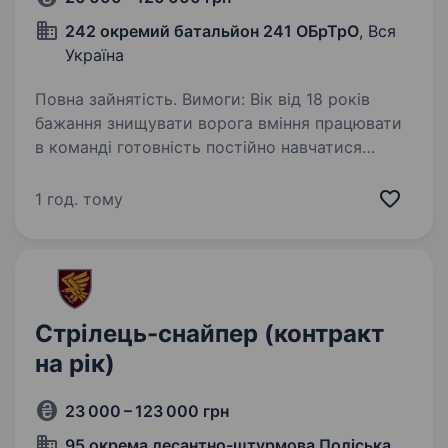
242 окремий батальйон 241 ОБрТрО
, Вся
Україна
Повна зайнятість. Вимоги: Вік від 18 років
бажання знищувати ворога вміння працювати
в команді готовність постійно навчатися
та розвиватися здатність працювати під
тиском і приймати швидкі рішення готовність
1 год. тому
до виконання…
Стрілець-снайпер (контракт
на рік)
23 000 – 123 000 грн
95 окрема десантно-штурмова Поліська