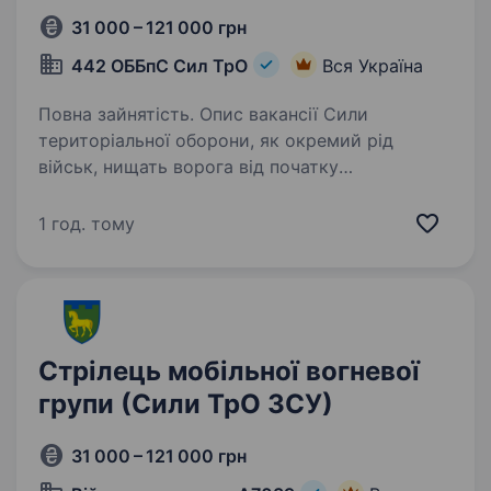
31 000 – 121 000 грн
442 ОББпС Сил ТрО
Вся Україна
Повна зайнятість. Опис вакансії Сили
територіальної оборони, як окремий рід
військ, нищать ворога від початку
повномасштабного вторгнення. Наразі
в кожній бригаді та батальйоні ТрО існують
1 год. тому
підрозділи — мобільні вогневі групи, які…
Стрілець мобільної вогневої
групи (Сили ТрО ЗСУ)
31 000 – 121 000 грн