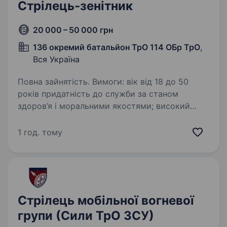
Стрілець-зенітник
20 000 – 50 000 грн
136 окремий батальйон ТрО 114 ОБр ТрО
,
Вся Україна
Повна зайнятість. Вимоги: вік від 18 до 50
років придатність до служби за станом
здоров’я і моральними якостями; високий
рівень мотивації та стресостійкість; відмова
від вживання алкоголю та психотропних
1 год. тому
речовин; гарна…
Стрілець мобільної вогневої
групи (Сили ТрО ЗСУ)