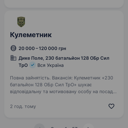
до виконання…
Кулеметник
20 000 – 120 000 грн
Дике Поле, 230 батальйон 128 ОБр Сил
ТрО
Вся Україна
Повна зайнятість. Вакансія: Кулеметник «230
батальйон 128 ОБр Сил ТрО» шукає
відповідальну та мотивовану особу на посаду
кулеметника. Ми забезпечуємо безпеку
та захист у нашому регіоні. Обов’язки:
2 год. тому
Виконання стрільби з важкого кулемета…