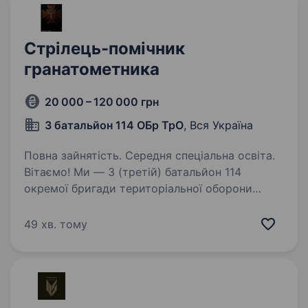
Стрілець-помічник
гранатометника
20 000 – 120 000 грн
3 батальйон 114 ОБр ТрО
, Вся Україна
Повна зайнятість. Середня спеціальна освіта.
Вітаємо! Ми — 3 (третій) батальйон 114
окремої бригади територіальної оборони
Збройних Сил України, бойовий підрозділ,
який стоїть на захисті нашої країни і її
49 хв. тому
громадян. Батальон бригади залучений
на напрямках на…