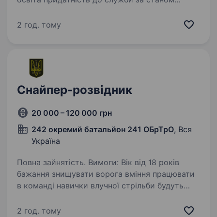
здоров’я і моральними якостями хороша
фізична підготовка буде перевагою
2 год. тому
вмотивованість до служби українському
народу та захисту суверенітету…
Снайпер-розвідник
20 000 – 120 000 грн
242 окремий батальйон 241 ОБрТрО
, Вся
Україна
Повна зайнятість. Вимоги: Вік від 18 років
бажання знищувати ворога вміння працювати
в команді навички влучної стрільби будуть
перевагою здатність працювати під тиском і
приймати швидкі рішення готовність
2 год. тому