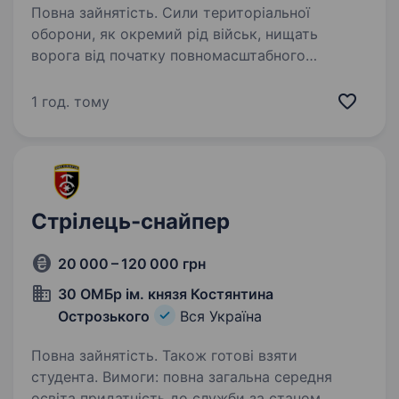
Повна зайнятість. Сили територіальної
оборони, як окремий рід військ, нищать
ворога від початку повномасштабного
вторгнення. Наразі в кожній бригаді
та батальйоні ТрО існують підрозділи —
1 год. тому
мобільні вогневі групи, які застосовуються…
Стрілець-снайпер
20 000 – 120 000 грн
30 ОМБр ім. князя Костянтина
Острозького
Вся Україна
Повна зайнятість. Також готові взяти
студента. Вимоги: повна загальна середня
освіта придатність до служби за станом