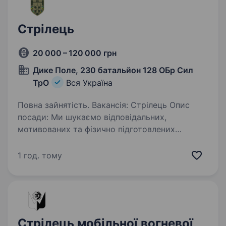
Стрілець
20 000 – 120 000 грн
Дике Поле, 230 батальйон 128 ОБр Сил
ТрО
Вся Україна
Повна зайнятість. Вакансія: Стрілець Опис
посади: Ми шукаємо відповідальних,
мотивованих та фізично підготовлених
кандидатів на посаду стрільця в нашому
батальйоні. Ваша основна відповідальність
1 год. тому
полягатиме в ефективному та точному…
Стрілець мобільної вогневої