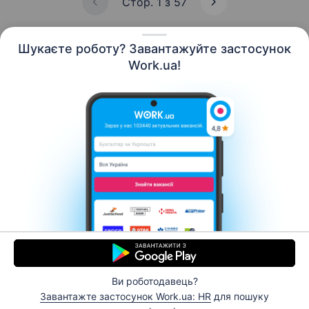
Стор. 1 з 57
Шукаєте роботу? Завантажуйте застосунок
Work.ua!
Українська
Ресурси
Контакти
Про нас
Кар’єра
Новини Work.ua
Допомога
Умови використання
Роботодавцю
Ви роботодавець?
© 2006–2026 Work.ua. Сервіс пошуку роботи №1 в
Завантажте застосунок Work.ua: HR
для пошуку
Україні.