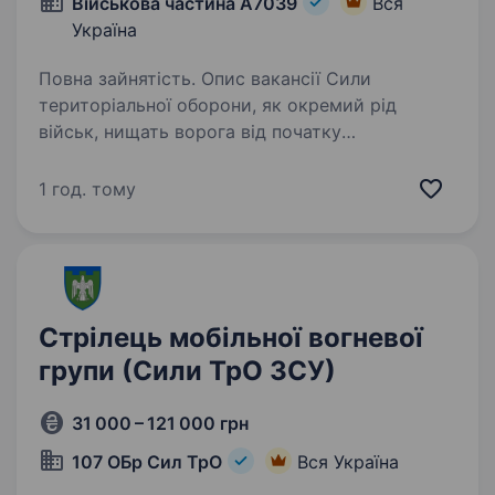
Військова частина А7039
Вся
Україна
Повна зайнятість. Опис вакансії Сили
територіальної оборони, як окремий рід
військ, нищать ворога від початку
повномасштабного вторгнення. Наразі
в кожній бригаді та батальйоні ТрО існують
1 год. тому
підрозділи — мобільні вогневі групи, які…
Стрілець мобільної вогневої
групи (Сили ТрО ЗСУ)
31 000 – 121 000 грн
107 ОБр Сил ТрО
Вся Україна