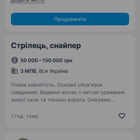
Продовжити
Стрілець, снайпер
50 000 – 150 000 грн
3 МПБ
, Вся Україна
Повна зайнятість. Основні обов'язки
(завдання): Ведення вогню з метою ураження
живої сили та техніки ворога. Очікувані
результати: ефективне ураження ворога
на полі бою; вміння влучно стріляти; виконання
1 год. тому
бойових завдань; …