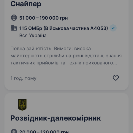
Снайпер
51 000 – 190 000 грн
115 ОМБр (Військова частина А4053)
Вся Україна
Повна зайнятість. Вимоги: висока
майстерність стрільби на різні відстані, знання
тактичних прийомів та технік прихованого
пересування. Освіта не обов’язкова, проте
великою перевагою буде військова або
1 год. тому
спортивна підготовка…
Розвідник-далекомірник
20 000 – 120 000 грн