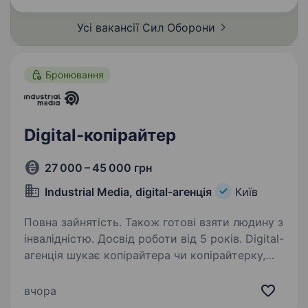
розвідувальних безпілотних…
Усі вакансії Сил
Оборони
Бронювання
Digital-копірайтер
27 000 – 45 000 грн
Industrial Media, digital-агенція
Київ
Повна зайнятість. Також готові взяти людину з
інвалідністю. Досвід роботи від 5 років. Digital-
агенція шукає копірайтера чи копірайтерку,
що любить працювати з різними форматами і
ЦА для b2b та b2c клієнтів та бачить
вчора
як результат своєї роботи не текст, а продукт.