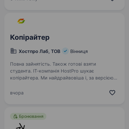
Відмінна українська мова (усно та письмово);
…
Копірайтер
Хостпро Лаб, ТОВ
Вінниця
Повна зайнятість. Також готові взяти
студента. ІТ-компанія HostPro шукає
копірайтера. Ми найдрайвовіша і, за версією
наших клієнтів, найкраща хостингова компанія
в Україні. Уже 25 років забезпечуємо сайти
вчора
стабільною доступністю, а їх власників
бездоганною підтримкою…
Бронювання