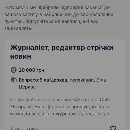
Натомість ми підібрали відповідні вакансії до
вашого запиту в найближчих до вас населених
пунктах. Відгукніться на вакансії, які вас
зацікавлять.
Журналіст, редактор стрічки
новин
20 000 грн
Еспресо:Біла Церква, телеканал
, Біла
Церква
Повна зайнятість, неповна зайнятість. Сайт
«Еспресо: Біла Церква» запрошує до своєї
команди завзятого журналіста, редактора
стрічки новин Вимоги: Досвід роботи в ЗМІ
(бажано); Вміння писати матеріали, статті;
3 тиж. тому