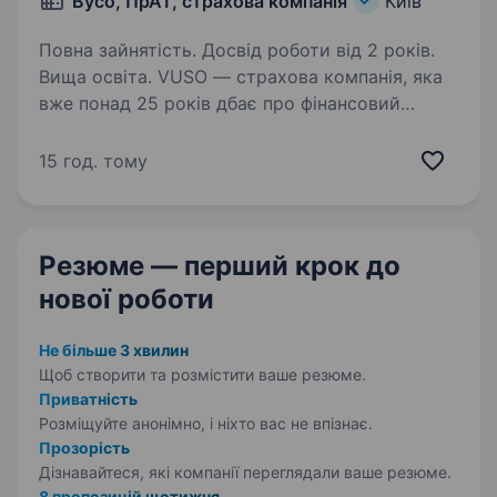
Вусо, ПрАТ, страхова компанія
Київ
Повна зайнятість. Досвід роботи від 2 років.
Вища освіта. VUSO — страхова компанія, яка
вже понад 25 років дбає про фінансовий
захист українців та входить до ТОП-3 лідерів
ринку. Ми впевнені: страхування — це не про
15 год. тому
паперову рутину чи тривожні думки. Це про
турботу про…
Резюме — перший крок
до
нової роботи
Не більше 3 хвилин
Щоб створити та розмістити ваше
резюме.
Приватність
Розміщуйте анонімно, і ніхто вас не впізнає.
Прозорість
Дізнавайтеся, які компанії переглядали ваше резюме.
8 пропозицій щотижня