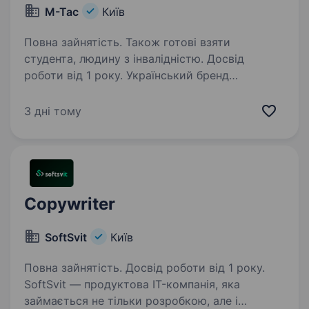
M-Tac
Київ
Повна зайнятість. Також готові взяти
студента, людину з інвалідністю. Досвід
роботи від 1 року. Український бренд
тактичного одягу та спорядження М-Тас
запрошує на роботу копірайтера! Вимоги
3 дні тому
до кандидата: Досвід роботи за спеціальністю;
Досконале володіння українською мовою;
Розуміння принципів написання…
Copywriter
SoftSvit
Київ
Повна зайнятість. Досвід роботи від 1 року.
SoftSvit — продуктова IT-компанія, яка
займається не тільки розробкою, але і