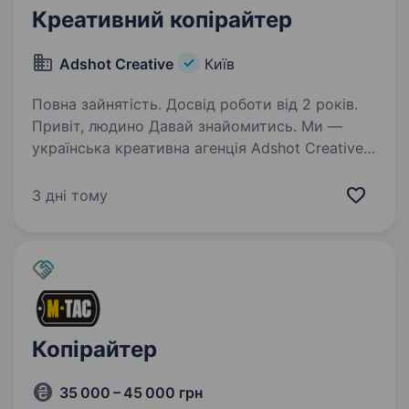
Креативний копірайтер
Adshot Creative
Київ
Повна зайнятість. Досвід роботи від 2 років.
Привіт, людино Давай знайомитись. Ми —
українська креативна агенція Adshot Creative, і
нам конче потрібні копірайтери і копірайтерки
Ми шукаємо junior/middle-спеціаліста —
3 дні тому
людину, яка: Має бажано агентський…
Копірайтер
35 000 – 45 000 грн