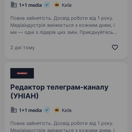
1+1 media
Київ
Повна зайнятість. Досвід роботи від 1 року.
Медіаіндустрія змінюється з кожним днем, і
ми — одні з лідерів цих змін. Приєднуйтесь
до компанії професіоналів, які встановлюють
стандарти галузі й творять майбутнє медіа
2 дні тому
в Україні. ІА УНІАН запрошує Редактора…
Редактор телеграм-каналу
(УНІАН)
1+1 media
Київ
Повна зайнятість. Досвід роботи від 1 року.
Медіаіндустрія змінюється з кожним днем, і