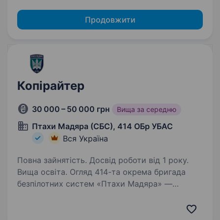
Продовжити
Копірайтер
30 000 – 50 000 грн
Вища за середню
Птахи Мадяра (СБС), 414 ОБр УБАС
Вся Україна
Повна зайнятість. Досвід роботи від 1 року.
Вища освіта. Огляд 414-та окрема бригада
безпілотних систем «Птахи Мадяра» —
це високотехнологічний підрозділ у складі Сил
безпілотних систем Збройних Сил України,
що спеціалізується на застосуванні ударних,