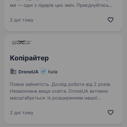
ми — одні з лідерів цих змін. Приєднуйтесь
до компанії професіоналів, які встановлюють
стандарти галузі й творять майбутнє медіа
2 дні тому
в Україні. ІА УНІАН запрошує Редактора…
Копірайтер
DroneUA
Київ
Повна зайнятість. Досвід роботи від 2 років.
Незакінчена вища освіта. DroneUA активно
масштабується. Із розширенням нашої
присутності на закордонних ринках
та запуском нових технологічних продуктів
2 дні тому
ми відкриваємо позицію копірайтера, який
посилить нас у формуванні змістовної