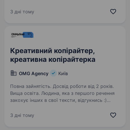
просуванням власного продукту. Зараз
ми шукаємо у свою команду Copywriter-а.
3 дні тому
Вимоги: Уміння писати короткі, зрозумілі
тексти за певним ТЗ;…
Креативний копірайтер,
креативна копірайтерка
OMG Agency
Київ
Повна зайнятість. Досвід роботи від 2 років.
Вища освіта. Людина, яка з першого речення
закохує інших в свої тексти, відгукнись :)
Наша креативна студія Думи в пошуку
Creative Copywriter. Наш Інстаграм, щоб було
3 дні тому
легше уявити, хто ми. Загальні умови: Full-
time, з 10:00 —…