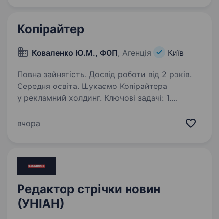
Пул наших клієнтів — локальний бізнес…
Копірайтер
Коваленко Ю.М., ФОП
, Агенція
Київ
Повна зайнятість. Досвід роботи від 2 років.
Середня освіта. Шукаємо Копірайтера
у рекламний холдинг. Ключові задачі: 1.
Креативні проєкти з напрямків комунікацій
360, креативних концепцій для комерційних
вчора
брендів та кампаній соціального впливу,
креативних ідей розвитку та реалізації…
Редактор стрічки новин
(УНІАН)