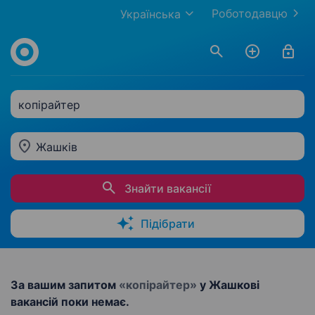
Роботодавцю
Українська
копірайтер
Жашків
Знайти вакансії
Підібрати
За вашим запитом
«копірайтер»
у Жашкові
вакансій поки немає.