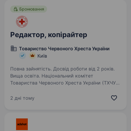
зовнішньої…
Бронювання
Редактор, копірайтер
Товариство Червоного Хреста України
Київ
Повна зайнятість. Досвід роботи від 2 років.
Вища освіта. Національний комітет
Товариства Червоного Хреста України (ТХЧУ)
оголошує конкурс на посаду Редактора/ -ки
(копірайтера/ — ки) Товариство Червоного
2 дні тому
Хреста України — найбільша гуманітарна
організація України, яка…