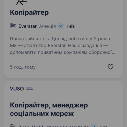
Копірайтер
Everstar
, Агенція
Київ
Повна зайнятість. Досвід роботи від 2 років.
Ми — агентство Everstar. Наше завдання —
допомагати приватним компаніям оборонної
сфери знаходити талановитих людей
та наближати перемогу України. Один з наших
5 год. тому
клієнтів займається виробництвом техніки
та радіоелектронних…
Копірайтер, менеджер
соціальних мереж