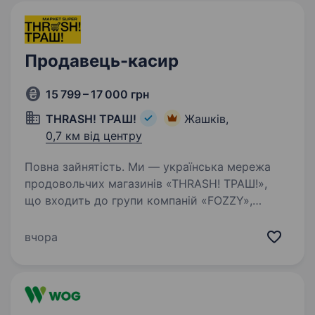
Продавець-касир
15 799 – 17 000 грн
THRASH! ТРАШ!
Жашків,
0,7 км від центру
Повна зайнятість. Ми — українська мережа
продовольчих магазинів «THRASH! ТРАШ!»,
що входить до групи компаній «FOZZY»,
запрошуємо до нашої команди: Продавців-
касирів Що ми пропонуємо: офіційну «білу»
вчора
зарплату без затримок; навчання…