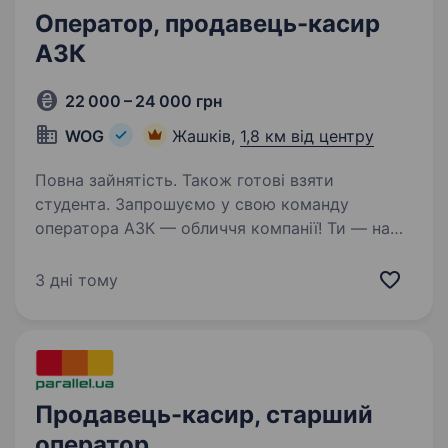
Оператор, продавець-касир
АЗК
22 000 – 24 000 грн
WOG
Жашків,
1,8 км від центру
Повна зайнятість. Також готові взяти
студента. Запрошуємо у свою команду
оператора АЗК — обличчя компанії! Ти — наша
людина, якщо: ти привітний/а, відкритий/а
до спілкування та готовий/а допомагати
3 дні тому
людям хочеш працювати в команді і цінуєш
підтримку колег…
Продавець-касир, старший
оператор