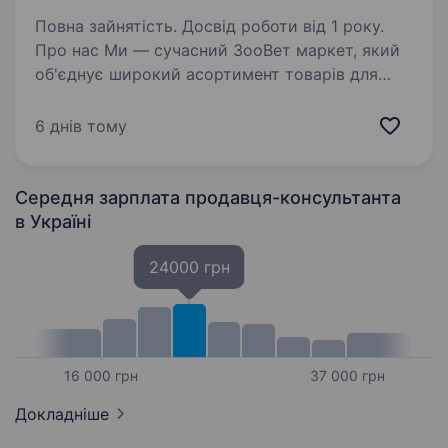
Повна зайнятість. Досвід роботи від 1 року.
Про нас Ми — сучасний ЗооВет маркет, який
об'єднує широкий асортимент товарів для
домашніх і сільськогосподарських тварин,
а також професійні ветеринарні рішення. Наша
6 днів тому
місія — забезпечити здоров’я тварин і
комфорт…
Середня зарплата продавця-консультанта
в Україні
24000 грн
16 000 грн
37 000 грн
Докладніше