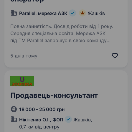
Parallel, мережа АЗК
Жашків
Повна зайнятість. Досвід роботи від 1 року.
Середня спеціальна освіта. Мережа АЗК
під ТМ Parallel запрошує в свою команду
Старшого оператора, Продавця-касира. Чим
ви будете займатися: обслуговувати клієнтів
5 днів тому
відповідно до стандартів компанії; допомагати
клієнтам при виборі товарів;…
Продавець-консультант
18 000 – 25 000 грн
Нікітенко О.І., ФОП
Жашків,
0,7 км від центру