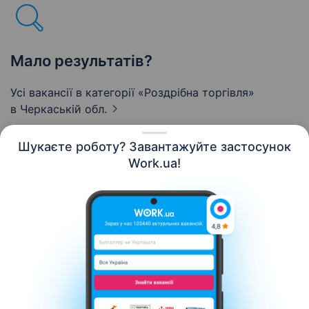
Мало результатів?
Усі вакансії в категорії «Роздрібна торгівля»
в Черкаській обл.
Шукаєте роботу? Завантажуйте застосунок
Work.ua!
Українська
Ресурси
Контакти
Про нас
Кар’єра