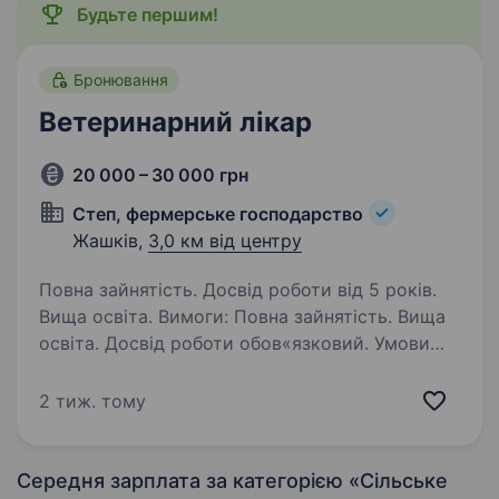
Будьте першим!
Бронювання
Ветеринарний лікар
20 000 – 30 000 грн
Степ, фермерське господарство
Жашків,
3,0 км від центру
Повна зайнятість. Досвід роботи від 5 років.
Вища освіта. Вимоги: Повна зайнятість. Вища
освіта. Досвід роботи обов«язковий. Умови
роботи: Позмінно. Обов’язки: Робота на фермі
ВРХ. Бронювання
2 тиж. тому
Середня зарплата за категорією «Сільське