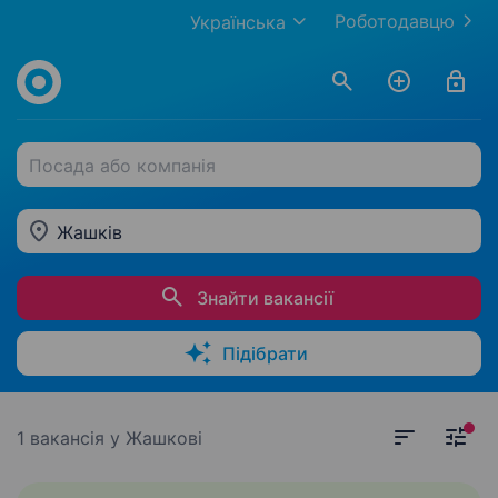
Роботодавцю
Українська
Посада або компанія
Жашків
Знайти вакансії
Підібрати
1 вакансія
у Жашкові