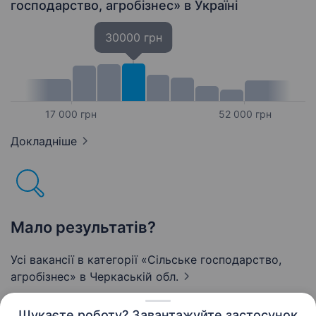
господарство, агробізнес»
в Україні
30000 грн
17 000 грн
52 000 грн
Докладніше
Мало результатів?
Усі вакансії в категорії «Сільське господарство,
агробізнес»
в Черкаській обл.
Шукаєте роботу? Завантажуйте застосунок