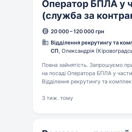
Оператор БПЛА у 
(служба за контра
20 000 – 120 000 грн
Відділення рекрутингу та ко
СП
, Олександрія (Кіровоградс
Повна зайнятість. Запрошуємо приєднатися до команди захисників України
на посаді Оператора БПЛА у част
Відділення рекрутингу та компле
відповідальні за формування…
3 тиж. тому