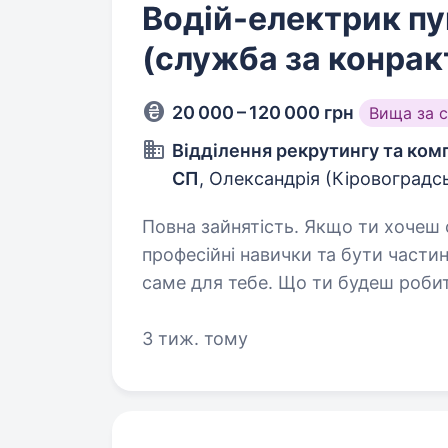
Водій-електрик пу
(служба за конрак
20 000 – 120 000 грн
Вища за 
Відділення рекрутингу та ко
СП
, Олександрія (Кіровоградс
Повна зайнятість. Якщо ти хочеш служити Україні, розвивати свої
професійні навички та бути част
саме для тебе. Що ти будеш робити на цій поса
транспортом, забезпечуючи опер
3 тиж. тому