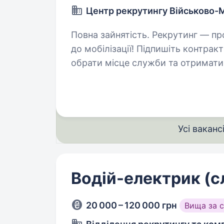
Центр рекрутингу Військово-
Повна зайнятість. Рекрутинг — процедура, що проводиться з кандидатами
до мобілізації! Підпишіть контра
обрати місце служби та отримати в
інформація: Заробітна…
Усі ваканс
Водій-електрик (с
20 000 – 120 000 грн
Вища за 