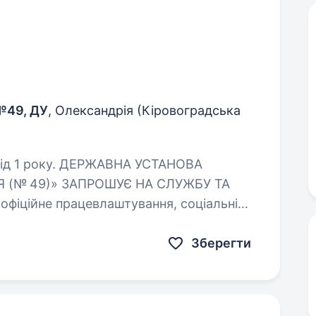
№49, ДУ
, Олександрія (Кіровоградська
ЖАВНА УСТАНОВА
 (№ 49)» ЗАПРОШУЄ НА СЛУЖБУ ТА
о зростання? Приєднуйся до колективу…
Зберегти