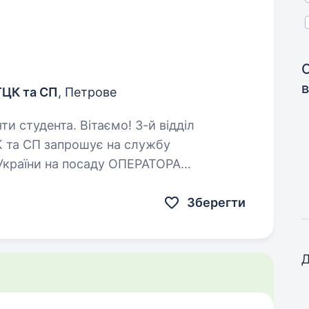
в
ТЦК та СП
, Петрове
Вітаємо! 3-й відділ
К та СП запрошує на службу
України на посаду ОПЕРАТОРА
В. Якщо Ви прагнете внести свою
Зберегти
Д