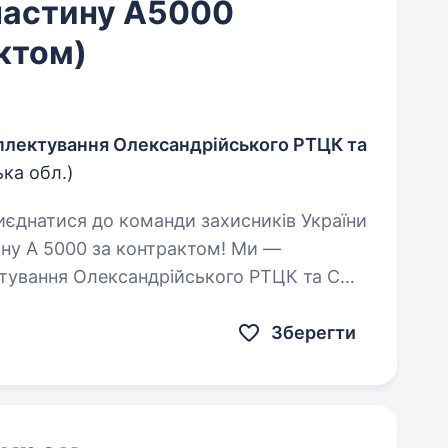
частину А5000
ктом)
мплектування Олександрійського РТЦК та
ька обл.)
ину А 5000 за контрактом! Ми —
ктування Олександрійського РТЦК та СП,
Зберегти