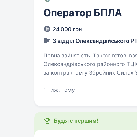
Оператор БПЛА
24 000 грн
3 відділ Олександрійського Р
Повна зайнятість. Також готові взяти студента. 
Олександрівського районного ТЦ
за контрактом у Збройних Силах 
БЕСПІЛОТНИХ ЛІТАЛЬНИХ АПАРАТІ
частку для Перемоги…
1 тиж. тому
Будьте першим!