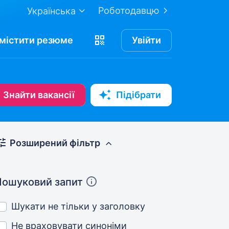
Роботодавцю
Українська
містити
резюме
Увійти
Знайти вакансії
Підібрати
Розширений фільтр
Пошуковий запит
Шукати не тільки у заголовку
Не враховувати синоніми