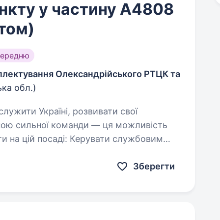
нкту у частину А4808
том)
середню
мплектування Олександрійського РТЦК та
ька обл.)
иною сильної команди — ця можливість
ді: Керувати службовим
ативне…
Зберегти