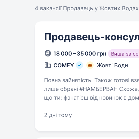
4 вакансії
Продавець у Жовтих Водах
Продавець-консул
18 000 – 35 000 грн
Вища за с
COMFY
Жовті Води
Повна зайнятість. Також готові взяти студента. На 
лише обрані #НАМБЕРВАН Схоже, ти один/одна з них! Ми не сумніваємося,
що ти: фанатієш від новинок в домашніх гаджетах та сервісах умієш чути
потреби
2 дні тому