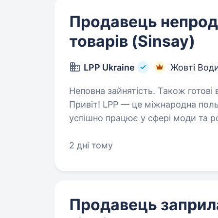
Продавець непрод
товарів (Sinsay)
LPP Ukraine
Жовті Вод
Неповна зайнятість. Також готові 
Привіт! LPP — це міжнародна польська компанія, яка вже понад 30 років
успішно працює у сфері моди та ро
п’ятьма впізнаваними брендами: Re
2 дні тому
Продавець заприл