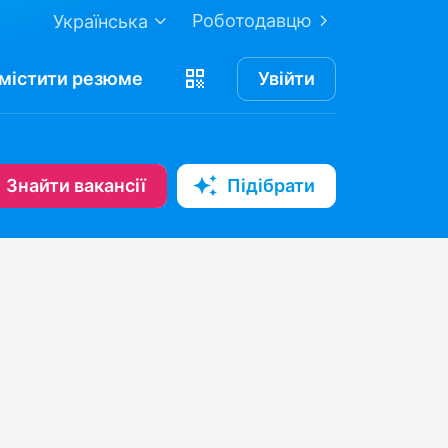
Роботодавцю
Українська
містити
резюме
Увійти
Знайти вакансії
Підібрати