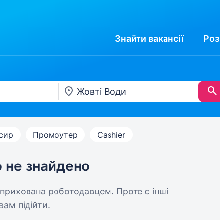
Знайти
вакансії
Роз
сир
Промоутер
Cashier
ю не знайдено
 прихована роботодавцем. Проте є інші
вам підійти.