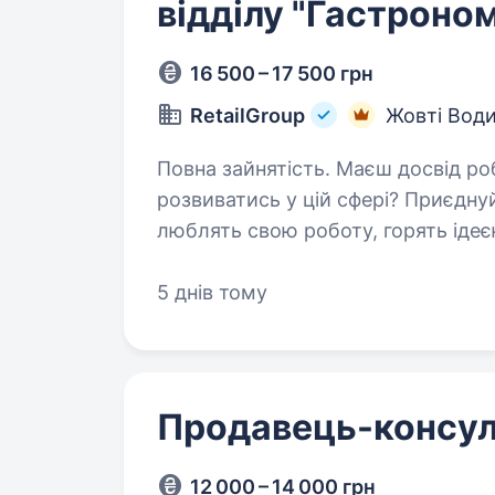
відділу "Гастроном
16 500 – 17 500 грн
RetailGroup
Жовті Вод
Повна зайнятість. Маєш досвід роботи в продуктовому ритейлі або мрієш
розвиватись у цій сфері? Приєднуй
люблять свою роботу, горять ідеєю
задоволенням діляться…
5 днів тому
Продавець-консул
12 000 – 14 000 грн