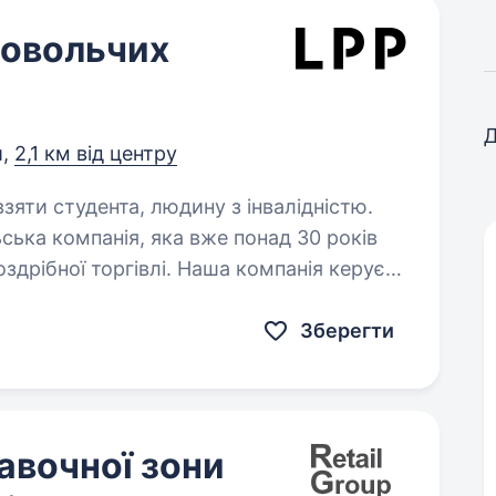
овольчих
Д
и,
2,1 км від центру
взяти студента, людину з інвалідністю.
здрібної торгівлі. Наша компанія керує
served, Cropp, House, Mohito та Sinsay…
Зберегти
авочної зони