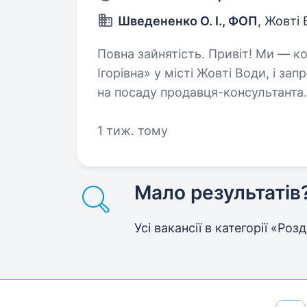
Шведененко О. І., ФОП
, Жовті
Повна зайнятість. Привіт! Ми — команда компанії «ФОП Шведененко Олеся
Ігорівна» у місті Жовті Води, і з
на посаду продавця-консультанта. Що т
нашим першим помічником…
1 тиж. тому
Мало результатів
Усі вакансії в категорії «Роз