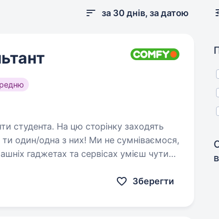
за 30 днів, за датою
ьтант
ередню
цю сторінку заходять
в
 клієнтів і допомагати їм вільний…
Зберегти