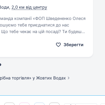
 Води,
2,0 км від центру
апрошуємо тебе приєднатися до нас
ебе чекає на цій посаді? Ти будеш
Зберегти
?
дрібна торгівля»
у Жовтих Водах