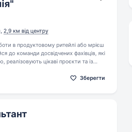
ія"
и,
2,9 км від центру
ся до команди досвідчених фахівців, які
, реалізовують цікаві проєкти та із
Зберегти
ьтант