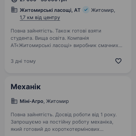
Житомирські ласощі, АТ
Житомир,
1,7 км від центру
Повна зайнятість. Також готові взяти
студента. Вища освіта. Компанія
АТ«Житомирські ласощі» виробник смачних
кондитерських виробів, шукаємо
кваліфікованого слюсаря-ремонтника.
3 дні тому
Обов’язки: Здійснювати планове технічне
обслуговування та налагодження обладнання
для виробництва…
Механік
Міні-Агро
, Житомир
Повна зайнятість. Досвід роботи від 1 року.
Запрошуємо на постійну роботу механіка,
який готовий до короткотермінових