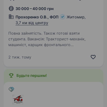
30 000 – 40 000 грн
Прохоренко О.В., ФОП
Житомир,
3,7 км від центру
Повна зайнятість. Також готові взяти
студента. Вакансія: Тракторист-механік,
машиніст, карщик фронтального
навантажувача Місце роботи: місто Житомир
Компанія «Прохоренко О., ФОП» шукає
2 тиж. тому
тракториста-механіка, машиніста, карщика
фронтального навантажувача для роботи…
Будьте першим!