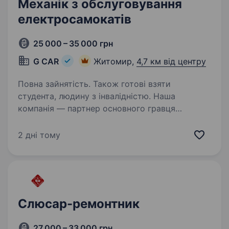
Механік з обслуговування
електросамокатів
25 000 – 35 000 грн
G CAR
Житомир,
4,7 км від центру
Повна зайнятість. Також готові взяти
студента, людину з інвалідністю. Наша
компанія — партнер основного гравця
на ринку прокату електросамокатів в Україні
— Компанії Bolt відкриває в місті Житомир
2 дні тому
конкурс на вакансію — Механік з ремонту
електросамокатів. Можемо запропонувати
роботу…
Слюсар-ремонтник
27 000 – 33 000 грн