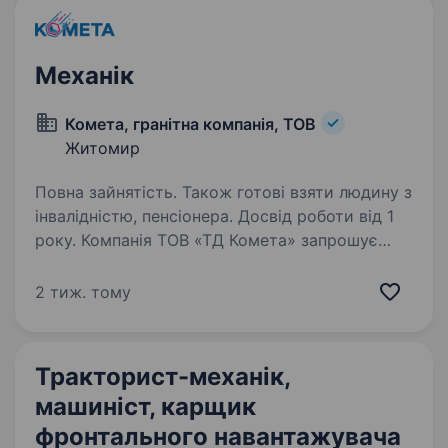
Механік
Комета, гранітна компанія, ТОВ
Житомир
Повна зайнятість. Також готові взяти людину з
інвалідністю, пенсіонера. Досвід роботи від 1
року. Компанія ТОВ «ТД Комета» запрошує
на роботу механіка з ремонту устаткування.
Обов’язки: Здійснення технічного нагляду
2 тиж. тому
за станом обладнання на кар'єрі; Своєчасний
та якісний ремонт техніки та устаткування; …
Тракторист-механік,
машиніст, карщик
фронтального навантажувача