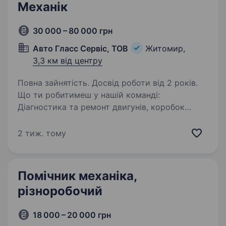
Механік
30 000 – 80 000 грн
Авто Гласс Сервіс, ТОВ
Житомир,
3,3 км від центру
Повна зайнятість. Досвід роботи від 2 років.
Що ти робитимеш у нашій команді:
Діагностика та ремонт двигунів, коробок
передач, ходової частини та гальмівної
системи. Виконання слюсарних робіт різної
2 тиж. тому
складності. Заміна технічних рідин (олива,
антифриз,…
Помічник механіка,
різноробочий
18 000 – 20 000 грн