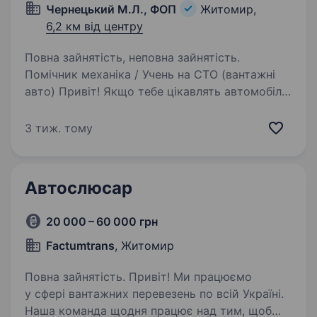
Чернецький М.Л., ФОП
Житомир,
6,2 км від центру
Повна зайнятість, неповна зайнятість.
Помічник механіка / Учень на СТО (вантажні
авто) Привіт! Якщо тебе цікавлять автомобілі і
ти хочеш не просто «роботу», а реальну
професію з розвитком тоді тобі до нас.
3 тиж. тому
Ми даємо можливість навчитися з нуля,
працювати…
Автослюсар
20 000 – 60 000 грн
Factumtrans
, Житомир
Повна зайнятість. Привіт! Ми працюємо
у сфері вантажних перевезень по всій Україні.
Наша команда щодня працює над тим, щоб