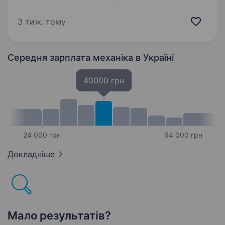
забезпечити швидку, безпечну та якісну
доставку вантажів будь-якого обсягу та типу.
3 тиж. тому
Якщо ти хочеш стати частиною…
Середня зарплата механіка
в Україні
40000 грн
24 000 грн
64 000 грн
Докладніше
Мало результатів?