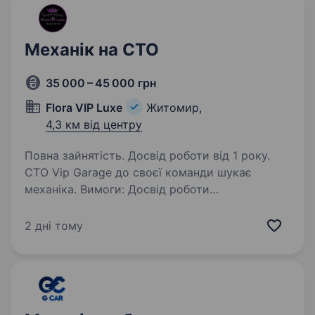
Механік на СТО
35 000 – 45 000 грн
Flora VIP Luxe
Житомир,
4,3 км від центру
Повна зайнятість. Досвід роботи від 1 року.
СТО Vip Garage до своєї команди шукає
механіка. Вимоги: Досвід роботи
на аналогічній посаді від 1 року; Готовність
працювати в команді та дотримуватися
2 дні тому
внутрішніх стандартів; Вміння проводити
діагностику та ремонт…