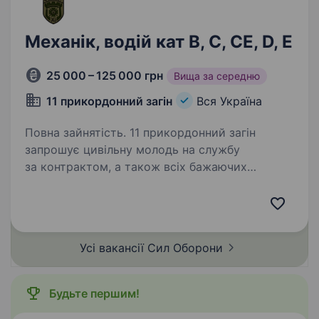
Механік, водій кат В, С, СЕ, D, Е
25 000 – 125 000 грн
Вища за середню
11 прикордонний загін
Вся Україна
Повна зайнятість. 11 прикордонний загін
запрошує цивільну молодь на службу
за контрактом, а також всіх бажаючих
отримувати гідне грошове забезпечення, гідні
умови служби за фахом, та в подальшому
можливість вступу до Національної…
Усі вакансії Сил
Оборони
Будьте першим!