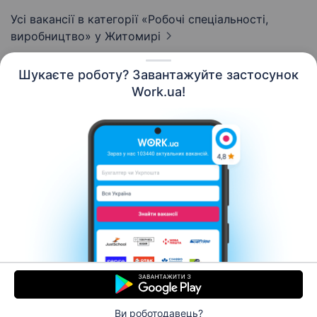
Усі вакансії в категорії «Робочі спеціальності,
виробництво»
у Житомирі
Шукаєте роботу? Завантажуйте застосунок
Work.ua!
Українська
Ресурси
Контакти
Про нас
Кар’єра
Новини Work.ua
Допомога
Умови використання
Роботодавцю
Ви роботодавець?