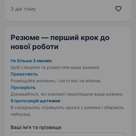
відряджень в межах області ВИМОГИ: досвід
роботи з ремонту чи обслуговуванню
3 дні тому
тракторів з дизельним ДВЗ від 24 до 130 к/с
(бажано, але не обов’язково);…
Резюме — перший крок
до
нової роботи
Не більше 3 хвилин
Щоб створити та розмістити ваше
резюме.
Приватність
Розміщуйте анонімно, і ніхто вас не впізнає.
Прозорість
Дізнавайтеся, які компанії переглядали ваше резюме.
8 пропозицій щотижня
В середньому отримують шукачі з резюме і обирають
найкращі.
Ваші ім'я та прізвище