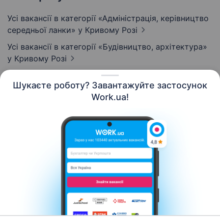
Усі вакансії в категорії «Адмiнiстрацiя, керівництво
середньої ланки»
у Кривому Розі
Усі вакансії в категорії «Будівництво, архітектура»
у Кривому Розі
Шукаєте роботу? Завантажуйте застосунок
Work.ua!
Українська
Ресурси
Контакти
Про нас
Кар’єра
Новини Work.ua
Допомога
Умови використання