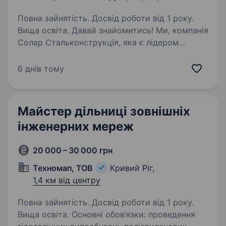
Повна зайнятість. Досвід роботи від 1 року.
Вища освіта. Давай знайомитись! Ми, компанія
Солар Стальконструкція, яка є лідером
в сфері виробництва металоконструкцій
та будівництва сонячних електростанцій «під
6 днів тому
ключ» (ЕРС) будь-якої складності. Маємо три
заводи з сучасними…
Майстер дільниці зовнішніх
інженерних мереж
20 000 – 30 000 грн
Техномап, ТОВ
Кривий Ріг,
1,4 км від центру
Повна зайнятість. Досвід роботи від 1 року.
Вища освіта. Основні обов’язки: проведення