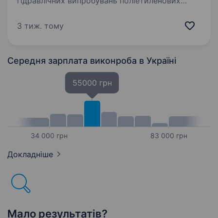
гідравлічних випробувань поліетиленових
трубопроводів діаметром Ø110 мм та Ø315 мм;
контроль та виконання робіт із регулювання,
3 тиж. тому
ревізії й обслуговування запірної арматури
(засувок);…
Середня зарплата виконроба
в Україні
55000 грн
34 000 грн
83 000 грн
Докладніше
Мало результатів?