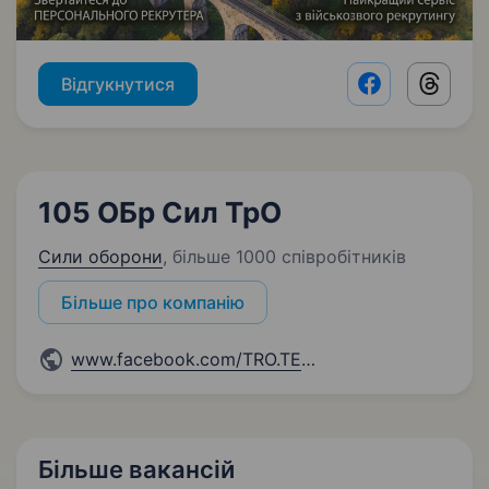
Відгукнутися
Facebook shar
Threads
105 ОБр Сил ТрО
Сили оборони
,
більше 1000 співробітників
Більше про компанію
www.facebook.com/TRO.TERNOPI
...
Більше вакансій