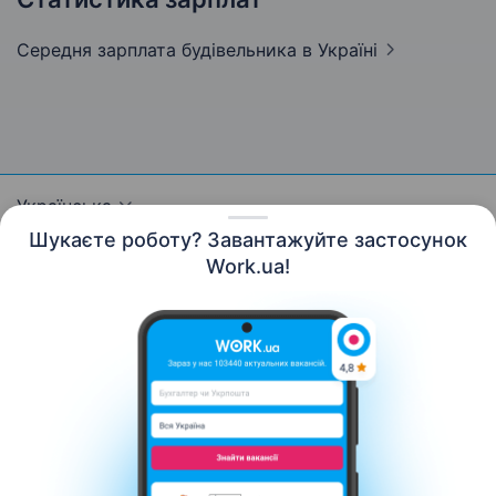
Середня зарплата будівельника
в Україні
Українська
Шукаєте роботу? Завантажуйте застосунок
Work.ua!
Ресурси
Контакти
Про нас
Кар’єра
Новини Work.ua
Допомога
Умови використання
Роботодавцю