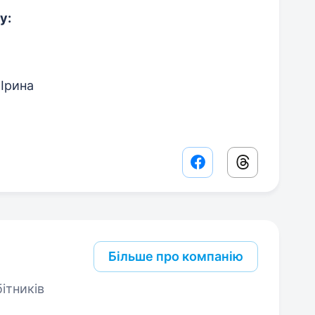
у:
 Ірина
Facebook share lin
Threads sha
Більше про компанію
ітників