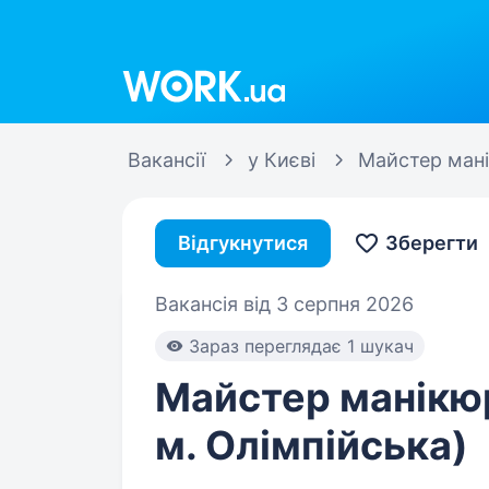
Work.ua
Вакансії
у Києві
Майстер ман
Відгукнутися
Зберегти
Вакансія від 3 серпня 2026
Зараз переглядає 1 шукач
Майстер манікюр
м. Олімпійська)