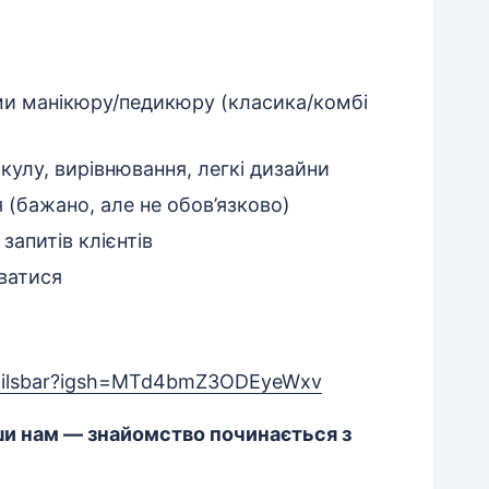
ми манікюру/педикюру (класика/комбі
кулу, вирівнювання, легкі дизайни
(бажано, але не обов’язково)
запитів клієнтів
ватися
nailsbar?igsh=MTd4bmZ3ODEyeWxv
и нам — знайомство починається з