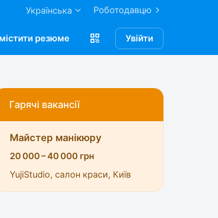
Роботодавцю
Українська
містити
резюме
Увійти
Гарячі вакансії
Майстер манікюру
20 000 – 40 000 грн
YujiStudio, салон краси, Київ