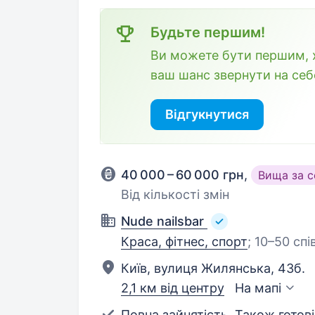
Будьте першим!
Ви можете бути першим, х
ваш шанс звернути на себ
Відгукнутися
40 000 – 60 000 грн
,
Вища за 
Від кількості змін
Nude nailsbar
Краса, фітнес, спорт
;
10–50 спі
Київ, вулиця Жилянська, 43б.
2,1 км від центру
На мапі
Повна зайнятість. Також готові