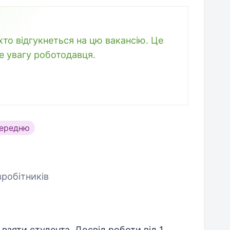
то відгукнеться на цю вакансію. Це
е увагу роботодавця.
середню
вробітників
 взяти студента. Досвід роботи від 1