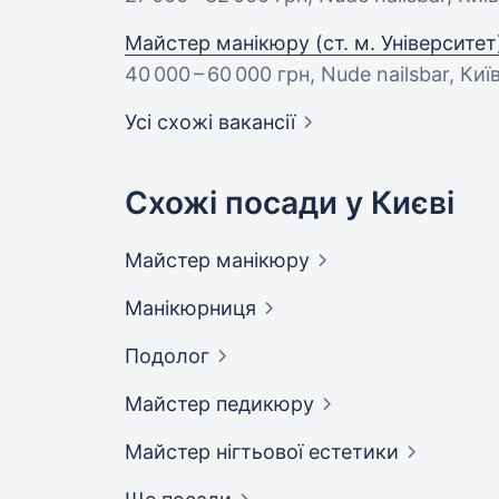
Майстер манікюру (ст. м. Університет
40 000 – 60 000 грн
, Nude nailsbar, Киї
Усі схожі вакансії
Схожі посади у Києві
Майстер
манікюру
Манікюрниця
Подолог
Майстер
педикюру
Майстер нігтьової
естетики