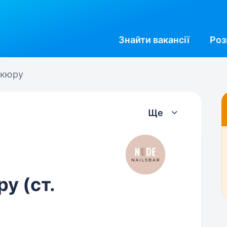
Знайти
вакансії
Роз
ікюру
Ще
у (ст.