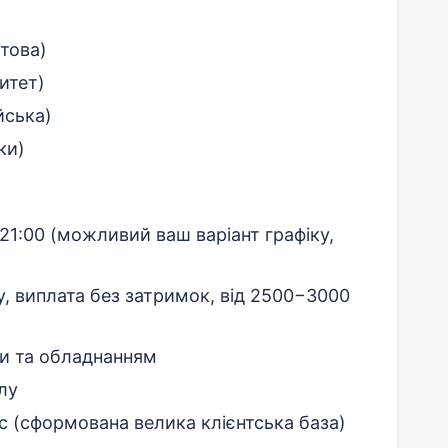
ктова)
ситет)
йська)
ки)
о 21:00 (можливий ваш варіант графіку,
у, виплата без затримок, від 2500−3000
и та обладнанням
лу
ис (сформована велика клієнтська база)