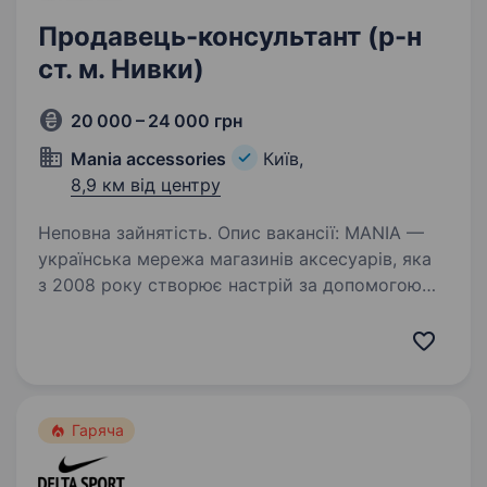
Продавець-консультант (р-н
ст. м. Нивки)
20 000 – 24 000 грн
Mania accessories
Київ,
8,9 км від центру
Неповна зайнятість. Опис вакансії: MANIA —
українська мережа магазинів аксесуарів, яка
з 2008 року створює настрій за допомогою
деталей. Головні убори, окуляри, сумки,
рукавички, парасольки, брелки, біжутерія,
аксесуари для волосся…
Гаряча