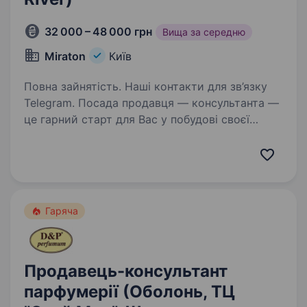
32 000 – 48 000 грн
Вища за середню
Miraton
Київ
Повна зайнятість. Наші контакти для зв’язку
Telegram. Посада продавця — консультанта —
це гарний старт для Вас у побудові своєї
кар'єри! Розглядаємо кандидатів без досвіду
роботи! В Miraton на вас чекають: Заробітна
плата: ставка…
Гаряча
Продавець-консультант
парфумерії (Оболонь, ТЦ