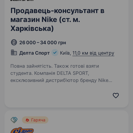
Продавець-консультант в
магазин Nike (ст. м.
Харківська)
26 000 – 34 000 грн
Делта Спорт
Київ,
11,0 км від центру
Повна зайнятість. Також готові взяти
студента. Компанія DELTA SPORT,
ексклюзивний дистриб’ютор бренду Nike
та має свою роздрібну мережу в Україні. За
більш ніж 27-річний досвід роботи команда
DELTA SPORT успішно вивела на ринок України
понад 10 нових брендів…
Гаряча