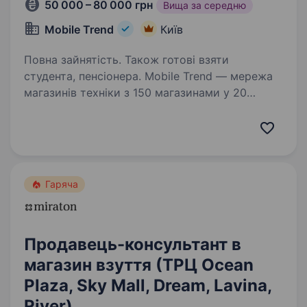
50 000 – 80 000 грн
Вища за середню
Mobile Trend
Київ
Повна зайнятість. Також готові взяти
студента, пенсіонера. Mobile Trend — мережа
магазинів техніки з 150 магазинами у 20
областях України та командою 500
співробітників. Більше про нас —
mobiletrend.com Ми пропонуємо: Оплачуване
навчання — 400 грн/день Компанія
додатково…
Гаряча
Продавець-консультант в
магазин взуття (ТРЦ Ocean
Plaza, Sky Mall, Dream, Lavina,
River)