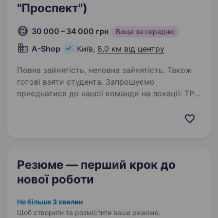
"Проспект")
30 000 – 34 000 грн
Вища за середню
A-Shop
Київ,
8,0 км від центру
Повна зайнятість, неповна зайнятість. Також
готові взяти студента. Запрошуємо
приєднатися до нашої команди на локації: ТРК
«Проспект» Чому саме A-SHOP ? Оплата
щоденна з 1-го дня роботи (можливість
заробляти на рівні колег навіть під час
випробувального терміну); Перегляд…
Резюме — перший крок
до
нової роботи
Не більше 3 хвилин
Щоб створити та розмістити ваше
резюме.