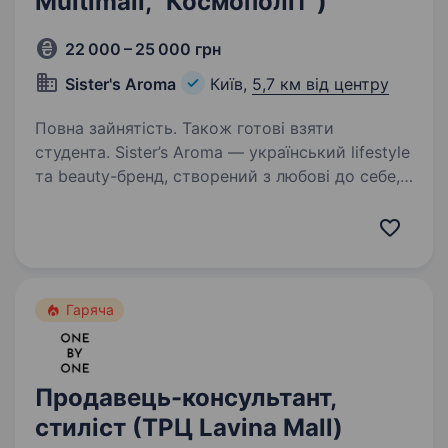
Multimall, "Космополіт")
22 000 – 25 000 грн
Sister's Aroma
Київ,
5,7 км від центру
Повна зайнятість. Також готові взяти
студента. Sister’s Aroma — український lifestyle
та beauty-бренд, створений з любові до себе,
впевненості та краси в кожній деталі.
Ми транслюємо сучасні цінності, надихаємо
жінок і створюємо технологічні продукти, які
вже…
Гаряча
Продавець-консультант,
стиліст (ТРЦ Lavina Mall)