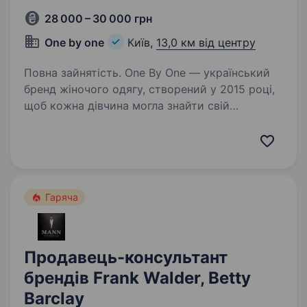
28 000 – 30 000 грн
One by one
Київ,
13,0 км від центру
Повна зайнятість. One By One — український
бренд жіночого одягу, створений у 2015 році,
щоб кожна дівчина могла знайти свій
унікальний стиль та відчути впевненість
у собі. Ми розширюємося, оновлюємо колекції
щотижня, адаптуємось…
Гаряча
Продавець-консультант
брендів Frank Walder, Betty
Barclay