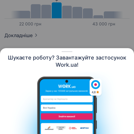
22 000 грн
43 000 грн
Докладніше
Шукаєте роботу? Завантажуйте застосунок
Work.ua!
Українська
Ресурси
Контакти
Про нас
Кар’єра
Новини Work.ua
Допомога
Умови використання