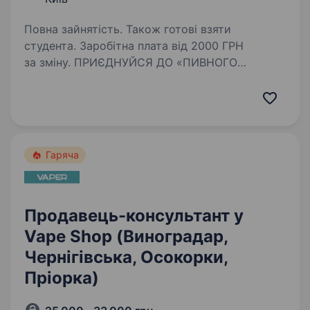
Повна зайнятість. Також готові взяти
студента. Заробітна плата від 2000 ГРН
за зміну. ПРИЄДНУЙСЯ ДО «ПИВНОГО
РЕМЕСЛА»! Ми — REMESLO BREWERY —
харківська приватна пивоварня, яка має
мережу більше 50 фірмових. У Києві
ми стартували восени 2022 року і зараз
у нас…
Гаряча
Продавець-консультант у
Vape Shop (Виноградар,
Чернігівська, Осокорки,
Пріорка)