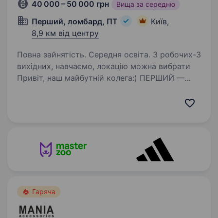
40 000 – 50 000 грн
Вища за середню
Перший, ломбард, ПТ
Київ,
8,9 км від центру
Повна зайнятість. Середня освіта. 3 робочих-3
вихідних, навчаємо, локацію можна вибрати
Привіт, наш майбутній колега:) ПЕРШИЙ —
найбільша в Україні мережа ломбардів (634
у всіх регіонах), величезна фінансова компанія,
де можна отримати різні фінансові…
Гаряча