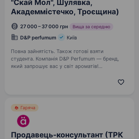
"Скай Мол", Шулявка,
Академмістечко, Троєщина)
27 000 – 37 000 грн
Вища за середню
D&Р perfumum
Київ
Повна зайнятість. Також готові взяти
студента. Компанія D&P Perfumum — бренд,
який запрошує вас у світ ароматів!
Ми шукаємо продавця-консультанта
з подальшим кар'єрним ростом! Не маєш
досвіду? — Ми навчимо! Головне — бажання
розвиватися і любити людей. Твої…
Гаряча
Продавець-консультант (ТРК