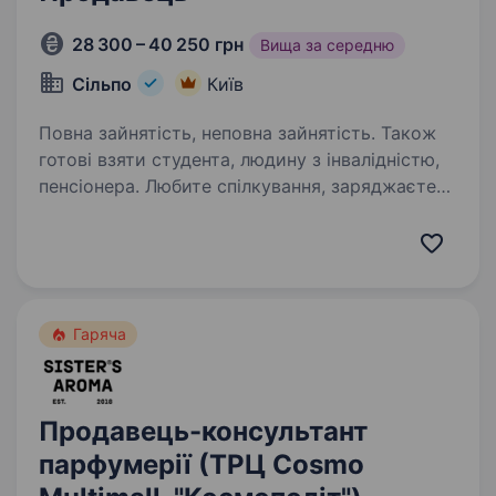
28 300 – 40 250 грн
Вища за середню
Сільпо
Київ
Повна зайнятість, неповна зайнятість. Також
готові взяти студента, людину з інвалідністю,
пенсіонера. Любите спілкування, заряджаєте
інших позитивом і вмієте створювати гарний
настрій? «Сільпо» — це не просто робота, а
місце, де кожен день наповнений цікавими
моментами, командним духом і турботою про
Гостей. Що потрібно…
Гаряча
Продавець-консультант
парфумерії (ТРЦ Cosmo