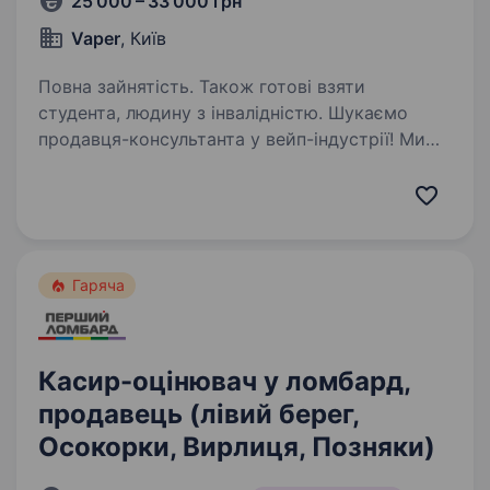
25 000 – 33 000 грн
Vaper
, Київ
Повна зайнятість. Також готові взяти
студента, людину з інвалідністю. Шукаємо
продавця-консультанта у вейп-індустрії! Ми
віримо, що якісний сервіс починається
з людей. Саме тому ми шукаємо людину, яка
буде дарувати клієнтам приємний досвід
та допомагати робити правильний вибір!
Що важливо:…
Гаряча
Касир-оцінювач у ломбард,
продавець (лівий берег,
Осокорки, Вирлиця, Позняки)