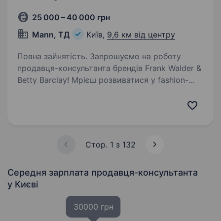
25 000 – 40 000 грн
Mann, ТД
Київ,
9,6 км від центру
Повна зайнятість. Запрошуємо на роботу
продавця-консультанта брендів Frank Walder &
Betty Barclay! Мрієш розвиватися у fashion-
індустрії, зануритися у світ вишуканого
німецького стилю та допомагати жінкам
знаходити свій ідеальний…
Стор. 1 з 132
Середня зарплата продавця-консультанта
у Києві
30000 грн