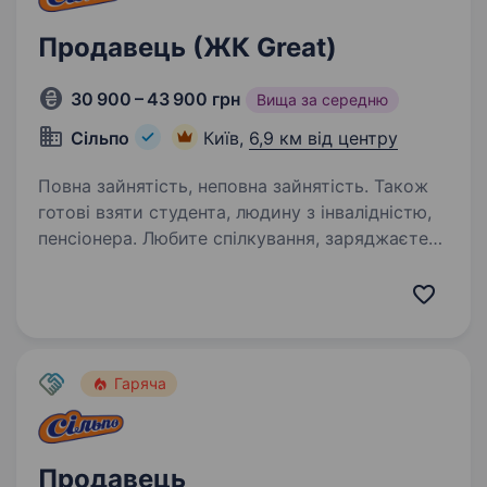
Продавець (ЖК Great)
30 900 – 43 900 грн
Вища за середню
Сільпо
Київ,
6,9 км від центру
Повна зайнятість, неповна зайнятість. Також
готові взяти студента, людину з інвалідністю,
пенсіонера. Любите спілкування, заряджаєте
інших позитивом і вмієте створювати гарний
настрій? «Сільпо» — це не просто робота, а
місце, де кожен день наповнений цікавими
моментами, командним духом і турботою про
Гостей. Що потрібно…
Гаряча
Продавець