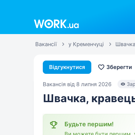
Work.ua
Вакансії
у Кременчуці
Швачк
Відгукнутися
Зберегти
Вакансія від 8 липня 2026
Зар
Швачка, кравець
Будьте першим!
Ви можете бути першим, х