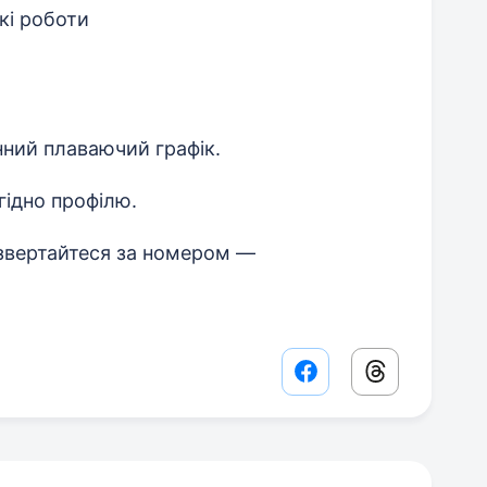
кі роботи
енний плаваючий графік.
гідно профілю.
звертайтеся за номером —
Facebook share lin
Threads sha