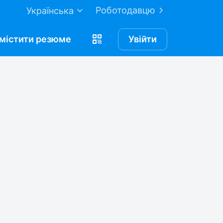
Роботодавцю
Українська
містити
резюме
Увійти