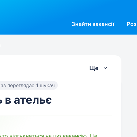
Знайти
вакансії
Роз
а
Ще
аз переглядає 1 шукач
 в ательє
то відгукнеться на цю вакансію. Це