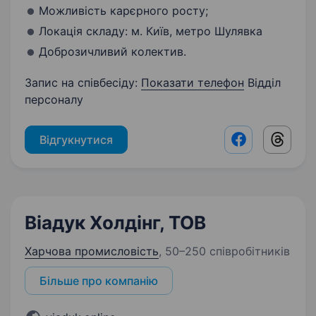
Можливість карєрного росту;
Локація складу: м. Київ, метро Шулявка
Доброзичливий колектив.
Запис на співбесіду:
Показати телефон
Відділ
персоналу
Відгукнутися
Facebook shar
Threads
Віадук Холдінг, ТОВ
Харчова промисловість
,
50–250 співробітників
Більше про компанію