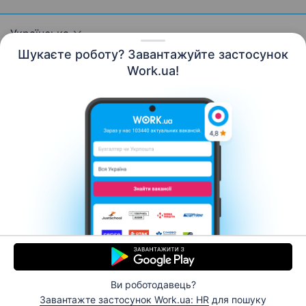
Українська
Шукаєте роботу? Завантажуйте застосунок
Work.ua!
Ресурси
Контакти
Про нас
Кар’єра
Новини Work.ua
Допомога
Умови використання
Роботодавцю
© 2006–2026 Work.ua. Сервіс пошуку роботи №1 в
Україні.
Ви роботодавець?
Завантажте застосунок Work.ua: HR
для пошуку
Відгукнутися