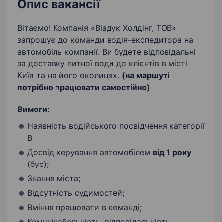
Стресостійкість
Активність
Опис вакансії
Старанність
Експедирування
Вітаємо! Компанія «Віадук Холдінг, ТОВ»
запрошує до команди водія-експедитора на
Доброзичливість
Знання доріг міста
автомобіль компанії. Ви будете відповідальні
за доставку питної води до клієнтів в місті
Київ та на його околицях.
(на маршуті
потрібно працювати самостійно)
Вимоги:
Наявність водійського посвідчення категорії
В
Досвід керування автомобілем
від 1 року
(бус);
Знання міста;
Відсутність судимостей;
Вміння працювати в команді;
Комунікабельність, відповідальність,