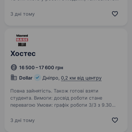
та вміння знаходити індивідуальний підхід
до клієнта. дисциплінованість,
3 дні тому
багатозадачність, охайність, пунктуальність,
неконфліктність…
Хостес
16 500 – 17 600 грн
Dollar
Дніпро,
0,2 км від центру
Повна зайнятість. Також готові взяти
студента. Вимоги: досвід роботи стане
перевагою Умови: графік роботи 3/3 з 9.30
до 21.00 або з 10.30 до 23.00 ставка 1100 грн/
зміна смачне харчування форма вечірнє
3 дні тому
розвезення співробітників Надсилай резюме…