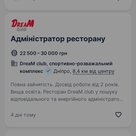
«серцем» нашого залу та допоможе…
Адміністратор ресторану
22 500 – 30 000 грн
DreaM club, спортивно-розважальний
комплекс
Дніпро,
8,4 км від центру
Повна зайнятість. Досвід роботи від 2 років.
Вища освіта. Ресторан DreaM club у пошуку
відповідального та енергійного адміністратора
ресторану. Ми шукаємо людину, яка має
досвід роботи Адміністратором ресторану,
4 дні тому
любить порядок, сервіс і вміє працювати
з гостями. Умови…