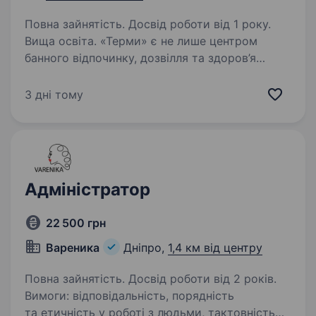
Повна зайнятість. Досвід роботи від 1 року.
Вища освіта. «Терми» є не лише центром
банного відпочинку, дозвілля та здоров’я
населення, а й символом здорового способу
життя городян та гостей Дніпра. Це місце,
3 дні тому
де щодня творять красу. Де кожен день ти є
частиною команди,…
Адміністратор
22 500 грн
Вареника
Дніпро,
1,4 км від центру
Повна зайнятість. Досвід роботи від 2 років.
Вимоги: відповідальність, порядність
та етичність у роботі з людьми, тактовність