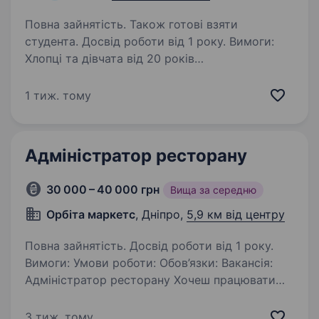
Повна зайнятість. Також готові взяти
студента. Досвід роботи від 1 року. Вимоги:
Хлопці та дівчата від 20 років
Комунікабельність та вміння легко ладнати
з людьми Управлінські навички, вміння
1 тиж. тому
працювати у команді Залучення до робочого
процесу Володіння англійською
на середньому…
Адміністратор ресторану
30 000 – 40 000 грн
Вища за середню
Орбіта маркетс
, Дніпро,
5,9 км від центру
Повна зайнятість. Досвід роботи від 1 року.
Вимоги: Умови роботи: Обов’язки: Вакансія:
Адміністратор ресторану Хочеш працювати
в атмосфері живого сервісу, де щодня —
це нові гості, емоції та розвиток? Ми шукаємо
3 тиж. тому