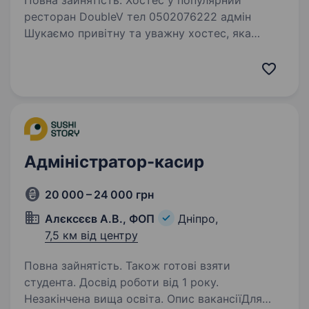
Повна зайнятість. Хостес у популярний
ресторан DoubleV тел 0502076222 адмін
Шукаємо привітну та уважну хостес, яка
любить людей і вміє створювати атмосферу
гостинності з перших хвилин. Обов’язки: тепло
зустрічати та проводжати…
Адміністратор-касир
20 000 – 24 000 грн
Алєксєєв А.В., ФОП
Дніпро,
7,5 км від центру
Повна зайнятість. Також готові взяти
студента. Досвід роботи від 1 року.
Незакінчена вища освіта. Опис вакансіїДля