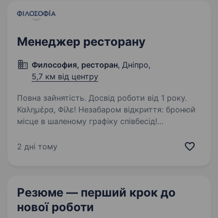
Менеджер ресторану
Философия, ресторан
, Дніпро,
5,7 км від центру
Повна зайнятість. Досвід роботи від 1 року.
Καλημέρα, Φίλε! Незабаром відкриття: бронюй
місце в шаленому графіку співбесід!
У ресторані «Філософія» ми створюємо місце,
де грецька гостинність зустрічається
2 дні тому
з душевністю українського застілля. І зараз
ми шукаємо…
Резюме — перший крок
до
нової роботи