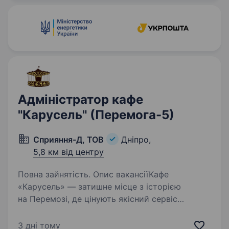
Адміністратор кафе
"Карусель" (Перемога-5)
Сприяння-Д, ТОВ
Дніпро,
5,8 км від центру
Повна зайнятість. Опис вакансіїКафе
«Карусель» — затишне місце з історією
на Перемозі, де цінують якісний сервіс
та гостинність. Ми шукаємо відповідального
та енергійного Адміністратора, який стане
3 дні тому