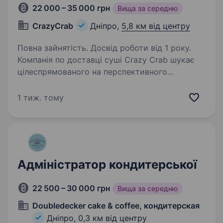
22 000 – 35 000 грн
Вища за середню
CrazyCrab
Дніпро,
5,8 км від центру
Повна зайнятість. Досвід роботи від 1 року.
Компанія по доставці суші Crazy Crab шукає
цілеспрямованого на перспективного
адміністратора Обов’язки: 1. Приймання
та обробка замовлень від клієнтів через
1 тиж. тому
телефон, онлайн-платформи або особисто
в ресторані. 2…
Адміністратор кондитерської
22 500 – 30 000 грн
Вища за середню
Doubledecker cake & coffee, кондитерская
Дніпро,
0,3 км від центру