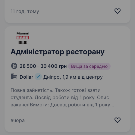
резерву. Заклад доставки суші у пошуках
активного та привітного адміністратора-
11 год. тому
касира Обов’язки: організація роботи
співробітників (кур'єрів); ведення касової
дисципліни; оформлення замовлень…
Адміністратор ресторану
28 500 – 30 400 грн
Вища за середню
Dollar
Дніпро,
1,9 км від центру
Повна зайнятість. Також готові взяти
студента. Досвід роботи від 1 року. Опис
вакансіїВимоги: Досвід роботи від 1 року
Умови роботи: Ставка 1900 грн. за зміну
Графік 3\3 або 2\2 Часи роботи: з 10.00
вчора
до 23.00 або з 9.00 до 23.00 Є вечірнє
розвезення співробітників Смачне…