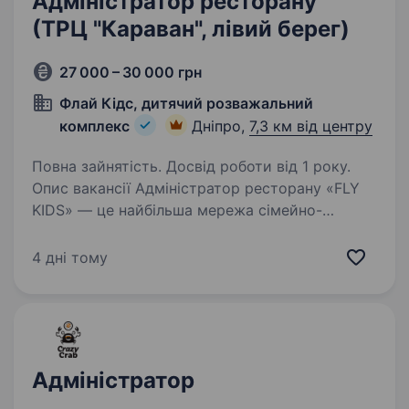
Адміністратор ресторану
(ТРЦ "Караван", лівий берег)
27 000 – 30 000 грн
Флай Кідс, дитячий розважальний
комплекс
Дніпро,
7,3 км від центру
Повна зайнятість. Досвід роботи від 1 року.
Опис вакансії Адміністратор ресторану «FLY
KIDS» — це найбільша мережа сімейно-
розважальних комплексів по всій Україні,
що створює яскраві враження для дітей та
4 дні тому
відпочинок для батьків, поєднуючи розваги,
комфорт…
Адміністратор