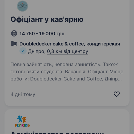
Офіціант у кав'ярню
14 750 – 19 000 грн
Doubledecker cake & coffee, кондитерская
Дніпро,
0,3 км від центру
Повна зайнятість, неповна зайнятість. Також
готові взяти студента. Вакансія: Офіціант Місце
роботи: Doubledecker Cake and Coffee, Дніпро
Про компанію: Doubledecker Cake and
Coffee — це кондитерська в серці Дніпра,
4 дні тому
де ми пропонуємо найсмачніші традиційні
американські та англійські…