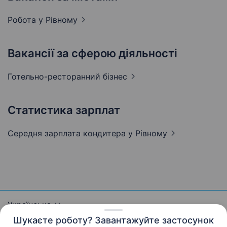
Робота у
Рівному
Вакансії за сферою діяльності
Готельно-ресторанний
бізнес
Статистика зарплат
Середня зарплата кондитера
у Рівному
Українська
Шукаєте роботу? Завантажуйте застосунок