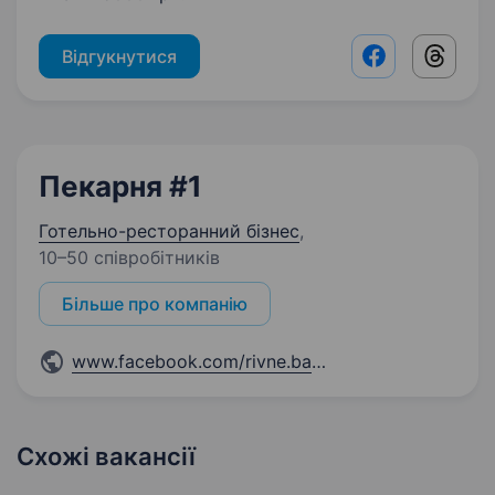
Відгукнутися
Facebook shar
Threads
Пекарня #1
Готельно-ресторанний бізнес
,
10–50 співробітників
Більше про компанію
www.facebook.com/rivne.baker
...
Схожі вакансії