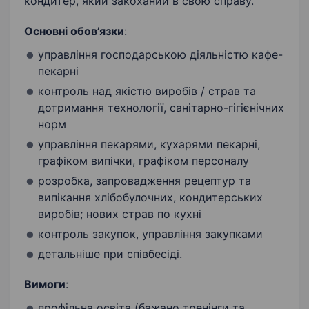
кондитер, який закоханий в свою справу.
Основні обов’язки
:
управління господарською діяльністю кафе-
пекарні
контроль над якістю виробів / страв та
дотримання технології, санітарно-гігієнічних
норм
управління пекарями, кухарями пекарні,
графіком випічки, графіком персоналу
розробка, запровадження рецептур та
випікання хлібобулочних, кондитерських
виробів; нових страв по кухні
контроль закупок, управління закупками
детальніше при співбесіді.
Вимоги
:
профільна освіта (бажано тренінги та