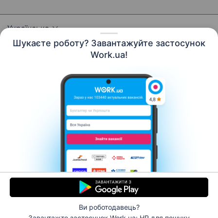
Українська
Шукаєте роботу? Завантажуйте застосунок
Work.ua!
Ресурси
Контакти
Про нас
Кар’єра
Новини Work.ua
Допомога
Умови використання
Роботодавцю
© 2006–2026 Work.ua. Сервіс пошуку роботи №1 в
Україні.
Ви роботодавець?
Завантажте застосунок Work.ua: HR
для пошуку