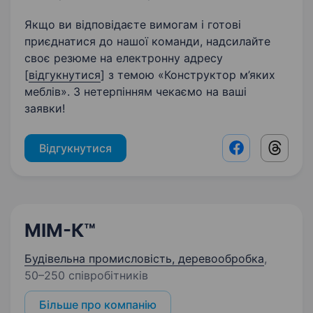
Якщо ви відповідаєте вимогам і готові
приєднатися до нашої команди, надсилайте
своє резюме на електронну адресу
[
відгукнутися
] з темою «Конструктор м’яких
меблів». З нетерпінням чекаємо на ваші
заявки!
Відгукнутися
Facebook shar
Threads
МІМ-К™
Будівельна промисловість, деревообробка
,
50–250 співробітників
Більше про компанію