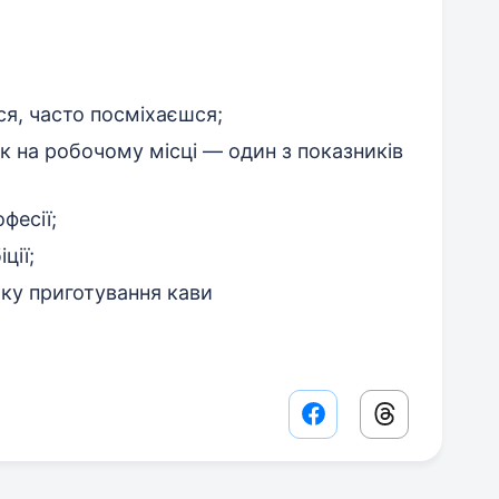
я, часто посміхаєшся;
 на робочому місці — один з показників
фесії;
ції;
ику приготування кави
Facebook share lin
Threads sha