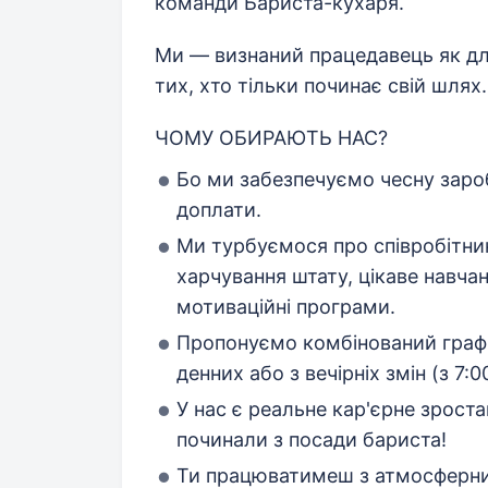
команди Бариста-кухаря.
Ми — визнаний працедавець як для 
тих, хто тільки починає свій шлях.
ЧОМУ ОБИРАЮТЬ НАС?
Бо ми забезпечуємо чесну зароб
доплати.
Ми турбуємося про співробітн
харчування штату, цікаве навчан
мотиваційні програми.
Пропонуємо комбінований графі
денних або з вечірніх змін (з 7:0
У нас є реальне кар'єрне зрост
починали з посади бариста!
Ти працюватимеш з атмосферн