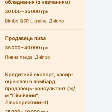
обладнання (з навчанням)
30 000 – 35 000 грн
Bimbo QSR Ukraine, Дніпро
Продавець пива
35 000 – 40 000 грн
Пивна панда, Дніпро
Кредитний експерт, касир-
оцінювач в ломбард,
продавець-консультант (ж/
м "Північний",
Лівобережний-3)
25 000 – 40 000 грн