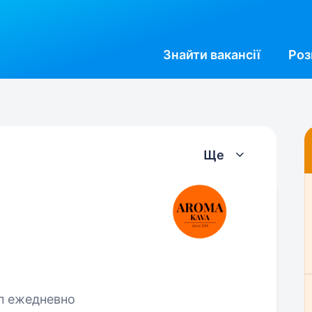
Знайти
вакансії
Роз
Ще
п ежедневно