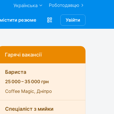
Роботодавцю
Українська
містити
резюме
Увійти
Гарячі вакансії
Бариста
25 000 – 35 000 грн
Coffee Magic, Дніпро
Спеціаліст з мийки