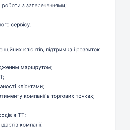
и роботи з запереченнями;
ого сервісу.
нційних клієнтів, підтримка і розвиток
ердженим маршрутом;
Т;
аності клієнтами;
тименту компанії в торгових точках;
одів в ТТ;
дартів компанії.