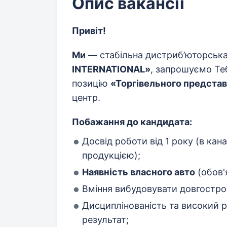
Опис вакансії
Привіт!
Ми
— стабільна дистриб’юторська
INTERNATIONAL
»
, запрошуємо Те
позицію
«
Торгівельного предста
центр.
Побажання до кандидата:
Досвід роботи від 1 року (в ка
продукцією);
Наявність власного авто
(обов'
Вміння вибудовувати довгострок
Дисциплінованість та високий рі
результат;