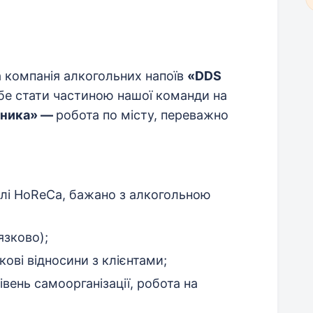
 компанія алкогольних напоїв
«
DDS
бе стати частиною нашої команди на
вника» —
робота по місту, переважно
налі HoReCa, бажано з алкогольною
язково);
ові відносини з клієнтами;
вень самоорганізації, робота на