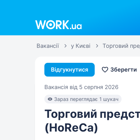
Work.ua
Вакансії
у Києві
Торговий пре
Відгукнутися
Зберегти
Вакансія від 5 серпня 2026
Зараз переглядає 1 шукач
Торговий предс
(HoReCa)