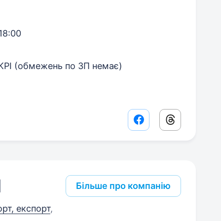
18:00
 KPI (обмежень по ЗП немає)
Facebook share lin
Threads sha
l
Більше про компанію
орт, експорт
,