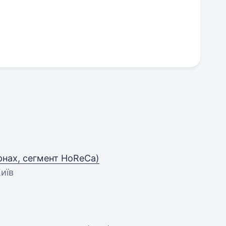
рнах, сегмент HoReCa)
Київ