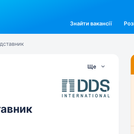
Знайти
вакансії
Роз
дставник
Ще
тавник