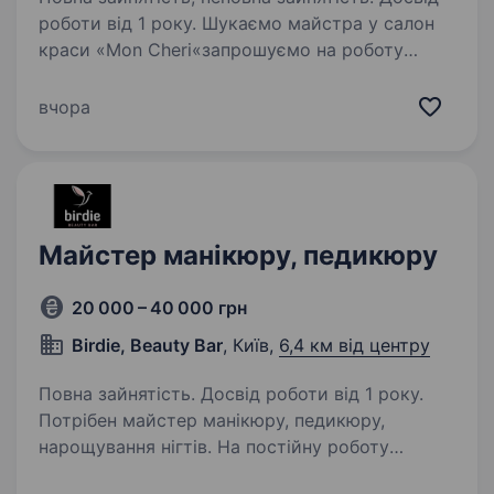
роботи від 1 року. Шукаємо майстра у салон
краси «Mon Cheri«запрошуємо на роботу
майстра МАНИКЮРУ. Адреса: м. Київ вул.
Гарматна 22/32 095 595 55 31 Головні вимоги:
вчора
Досвід роботи, якісно виконувати манікюр,
педикюр Умови роботи:…
Майстер манікюру, педикюру
20 000 – 40 000 грн
Birdie, Beauty Bar
, Київ,
6,4 км від центру
Повна зайнятість. Досвід роботи від 1 року.
Потрібен майстер манікюру, педикюру,
нарощування нігтів. На постійну роботу
(можна підробити) потрібно майстер манікюру