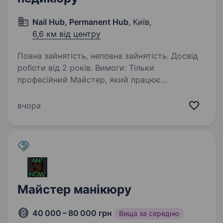
Nail Hub, Permanent Hub
, Київ,
6,6 км від центру
Повна зайнятість, неповна зайнятість. Досвід
роботи від 2 років. Вимоги: Тільки
професійний Майстер, який працює
на результат, володіє різними техніками
манікюру та педикюру, який звик працювати
вчора
в красивих та комфортних умовах, готовий
розвиватись постійно та прагнути більше,…
Майстер манікюру
40 000 – 80 000 грн
Вища за середню