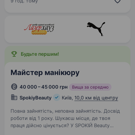
9 год. тому
знайдеш підтримку. 300 метрів beauty
прослуг, креативний дизайнерський…
Будьте першим!
Майстер манікюру
40 000 – 45 000 грн
Вища за середню
SpokiyBeauty
Київ,
10,0 км від центру
Повна зайнятість, неповна зайнятість. Досвід
роботи від 1 року. Шукаєш місце, де твоя
праця дійсно цінується? У SPOKIЙ Beauty
Studio ми не даємо порожніх обіцянок —