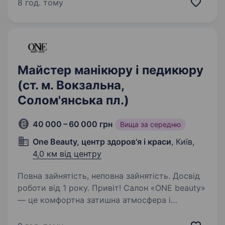
не вмієш, не хвилюйся- я навчу) Якісне
8 год. тому
виконання манікюру/педикюру/ укріплення
нігтів Досвід роботи від 1 року…
Майстер манікюру і педикюру
(ст. м. Вокзальна,
Солом'янська пл.)
40 000 – 60 000 грн
Вища за середню
One Beauty, центр здоров'я і краси
, Київ,
4,0 км від центру
Повна зайнятість, неповна зайнятість. Досвід
роботи від 1 року. Привіт! Салон «ONE beauty»
— це комфортна затишна атмосфера і
дружний колектив, а також місце
де ти реалізуєш свої творчі амбіції і завжди