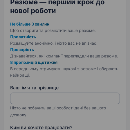
Резюме — перший крок
до
пальці…
нової роботи
Не більше 3 хвилин
Щоб створити та розмістити ваше
резюме.
Приватність
Розміщуйте анонімно, і ніхто вас не впізнає.
Прозорість
Дізнавайтеся, які компанії переглядали ваше резюме.
8 пропозицій щотижня
В середньому отримують шукачі з резюме і обирають
найкращі.
Ваші ім'я та прізвище
Ніхто не побачить ваші особисті дані без вашого
дозволу.
Ким ви хочете працювати?