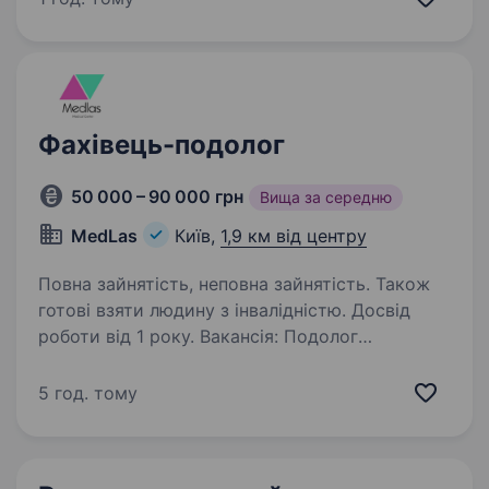
у високій якості роботи, чесний
та вмотивований. КОРОТКО ПРО ГОЛОВНЕ:
Kievnogti…
Фахівець-подолог
50 000 – 90 000 грн
Вища за середню
MedLas
Київ,
1,9 км від центру
Повна зайнятість, неповна зайнятість. Також
готові взяти людину з інвалідністю. Досвід
роботи від 1 року. Вакансія: Подолог
Медичний центр Medlas шукає в команду
професіонала на посаду Подолога. Обов’язки:
5 год. тому
Проведення апаратних та неапаратних
процедур для лікування та догляду
за стопоюта нігтями; бородавок на стопах/