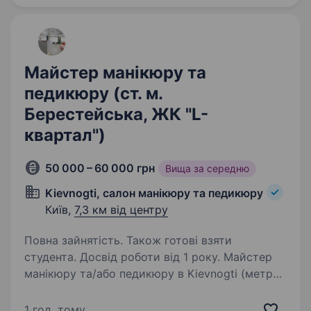
Кирилівська, 152,…
Майстер манікюру та
педикюру (ст. м.
Берестейська, ЖК "L-
квартал")
50 000 – 60 000 грн
Вища за середню
Kievnogti, салон манікюру та педикюру
Київ,
7,3 км від центру
Повна зайнятість. Також готові взяти
студента. Досвід роботи від 1 року. Майстер
манікюру та/або педикюру в Kievnogti (метро
Берестейська) Запрошуємо в команду
майстра! Шукаємо фахівця, який стабільний
1 год. тому