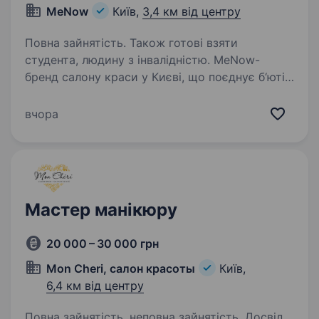
MeNow
Київ,
3,4 км від центру
Повна зайнятість. Також готові взяти
студента, людину з інвалідністю. MeNow-
бренд салону краси у Києві, що поєднує б‘юті
послуги, просвітницьку діяльність та силу
жіночої спільності, щоб надихати молодих
вчора
жінок насолоджуватись собою і своїм життям.
https://instagram.com/menow.kyiv?
igshid=NzZlODBkYWE4Ng==…
Мастер манікюру
20 000 – 30 000 грн
Mon Cheri, салон красоты
Київ,
6,4 км від центру
Повна зайнятість, неповна зайнятість. Досвід