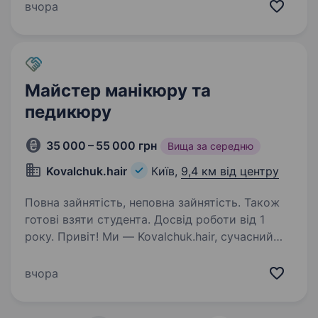
(педикюру). з 10:00 до 19:00 робота позмінна
вчора
(2 дні через 2) або за домовленістю! Салон…
Майстер манікюру та
педикюру
35 000 – 55 000 грн
Вища за середню
Kovalchuk.hair
Київ,
9,4 км від центру
Повна зайнятість, неповна зайнятість. Також
готові взяти студента. Досвід роботи від 1
року. Привіт! Ми — Kovalchuk.hair, сучасний
салон краси у Києві, який об'єднує майстрів,
закоханих у свою справу та клієнтів, для яких
вчора
важливий сервіс і комфорт. Зараз ми шукаємо
майстра манікюру та педикюру, який