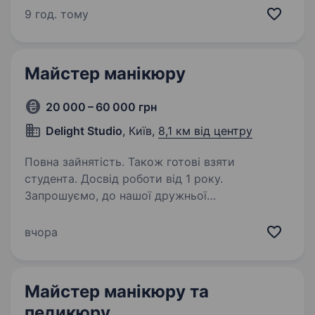
ми створюємо умови, в яких майстри хочуть
9 год. тому
працювати та розвиватися. Повний запис —
5−6 клієнтів щодня. Заробітна…
Майстер манікюру
20 000 – 60 000 грн
Delight Studio
, Київ,
8,1 км від центру
Повна зайнятість. Також готові взяти
студента. Досвід роботи від 1 року.
Запрошуємо, до нашої дружньої
та атмосферної студії краси, майстра
манікюру Локація: метро Нивки (2 хвилинки
вчора
пішки), Берестейський проспект 67
Що ми пропонуємо: Оплата 50% майстру
(прайс договірний, є різні градації…
Майстер манікюру та
педикюру