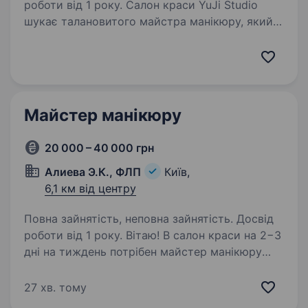
роботи від 1 року. Салон краси YuJi Studio
шукає талановитого майстра манікюру, який
любить свою справу та хоче працювати
в стильному, комфортному просторі
з класними клієнтами Що ми пропонуємо?
Сучасний, добре обладнаний салон…
Майстер манікюру
20 000 – 40 000 грн
Алиева Э.К., ФЛП
Київ,
6,1 км від центру
Повна зайнятість, неповна зайнятість. Досвід
роботи від 1 року. Вітаю! В салон краси на 2−3
дні на тиждень потрібен майстер манікюру
та педикюру! Про нас: салон краси працює 2,5
роки, вже напрацьована велика база клієнтів,
27 хв. тому
оскільки дуже прохідне місце, вул.