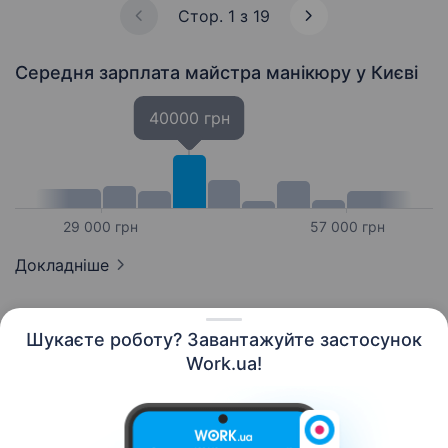
допоможе…
Стор. 1 з 19
Середня зарплата майстра манікюру
у Києві
40000 грн
29 000 грн
57 000 грн
Докладніше
Шукаєте роботу? Завантажуйте застосунок
Work.ua!
Українська