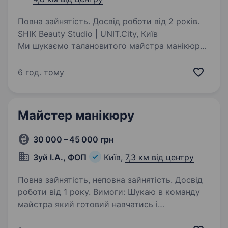
Повна зайнятість. Досвід роботи від 2 років.
SHIK Beauty Studio | UNIT.City, Київ
Ми шукаємо талановитого майстра манікюру/
педикюру, який хоче працювати в сучасному
преміум-просторі з комфортними умовами,
6 год. тому
якісними матеріалами та повагою до своєї
праці Що ми пропонуємо:…
Майстер манікюру
30 000 – 45 000 грн
Зуй І.А., ФОП
Київ,
7,3 км від центру
Повна зайнятість, неповна зайнятість. Досвід
роботи від 1 року. Вимоги: Шукаю в команду
майстра який готовий навчатись і
розвиватись разом зі мною. Якщо чогось