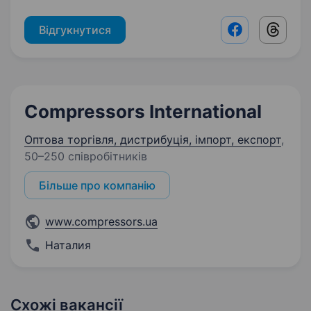
Відгукнутися
Facebook shar
Threads
Compressors International
Оптова торгівля, дистрибуція, імпорт, експорт
,
50–250 співробітників
Більше про компанію
www.compressors.ua
Наталия
Схожі вакансії