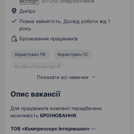
експорт
;
50–250 співробітників
Дніпро
Повна зайнятість. Досвід роботи від 1
року.
Бронювання працівників
Користувач ПК
Користувач 1С
Водійські права кат. B
Показати всі навички
Керування транспортними засобами
Відповідальність
Пунктуальність
Опис вакансії
Робота з клієнтами
Для працівників компанії передбачено
можливість
БРОНЮВАННЯ
.
Ведення технічної документації
Продаж
ТОВ «Компрессорс Інтернешнл»
—
Проєктування
Ведення звітності