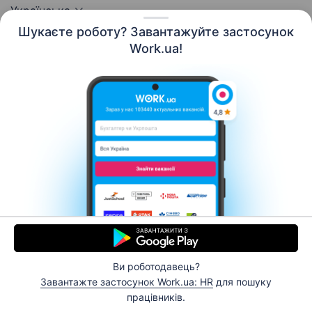
Українська
Шукаєте роботу? Завантажуйте застосунок
Work.ua!
Ресурси
Контакти
Про нас
Кар’єра
Новини Work.ua
Допомога
Умови використання
Роботодавцю
© 2006–2026 Work.ua. Сервіс пошуку роботи №1 в
Україні.
Ви роботодавець?
Завантажте застосунок Work.ua: HR
для пошуку
Відгукнутися
працівників.