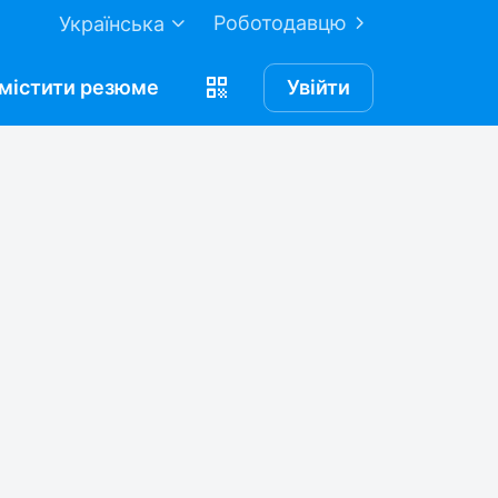
Роботодавцю
Українська
містити
резюме
Увійти