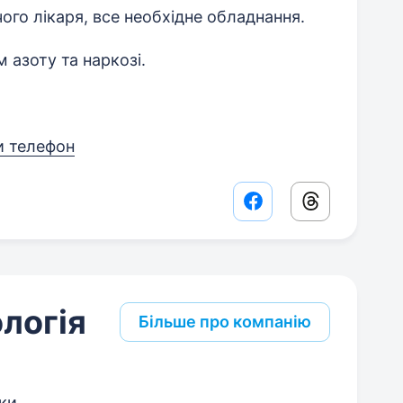
ого лікаря, все необхідне обладнання.
 азоту та наркозі.
и телефон
Facebook share lin
Threads sha
логія
Більше про компанію
ки
,