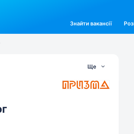
Знайти
вакансії
Роз
г
Ще
ог