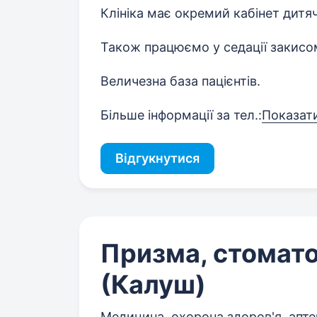
Клініка має окремий кабінет дитяч
Також працюємо у седації закисом
Величезна база пацієнтів.
Більше інформації за тел.:
Показат
Відгукнутися
Призма, стомато
(Калуш)
Медицина, охорона здоров'я, апте