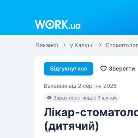
Work.ua
Вакансії
у Калуші
Стоматоло
Відгукнутися
Зберегти
Вакансія від 2 серпня 2026
Зараз переглядає 1 шукач
Лікар-стоматол
(дитячий)