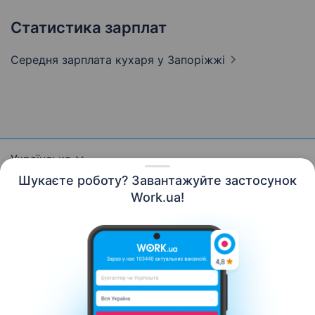
Статистика зарплат
Середня зарплата кухаря
у Запоріжжі
Українська
Шукаєте роботу? Завантажуйте застосунок
Work.ua!
Ресурси
Контакти
Про нас
Кар’єра
Новини Work.ua
Допомога
Умови використання