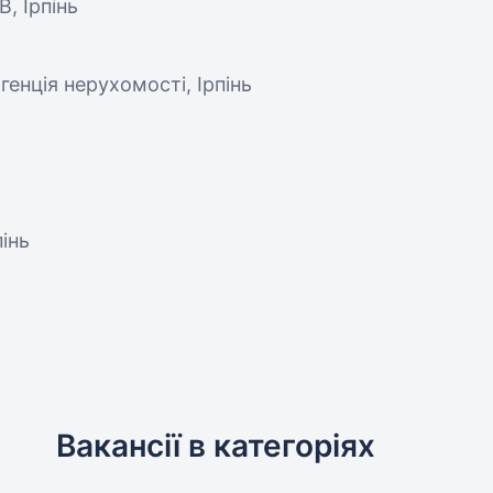
В, Ірпінь
агенція нерухомості, Ірпінь
пінь
Вакансії в категоріях