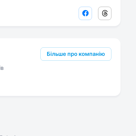
Facebook share lin
Threads sha
Більше про компанію
ів