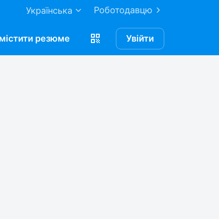
Роботодавцю
Українська
містити
резюме
Увійти