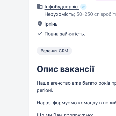
Інфобудсервіс
Нерухомість
;
50–250 співробіт
Ірпінь
Повна зайнятість.
Ведення CRM
Опис вакансії
Наше агенство вже багато років 
регіоні.
Наразі формуємо команду в новий
Що ми Вам пропонуємо: