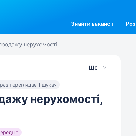
Знайти
вакансії
Роз
продажу нерухомості
Ще
раз переглядає 1 шукач
дажу нерухомості,
середню