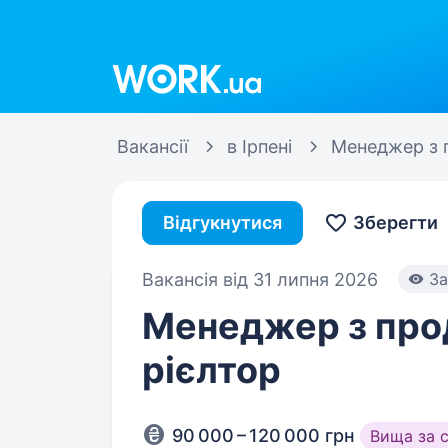
Work.ua
Вакансії
в Ірпені
Менеджер з 
Відгукнутися
Зберегти
Вакансія від 31 липня 2026
За
Менеджер з про
рієлтор
90 000 – 120 000 грн
Вища за 