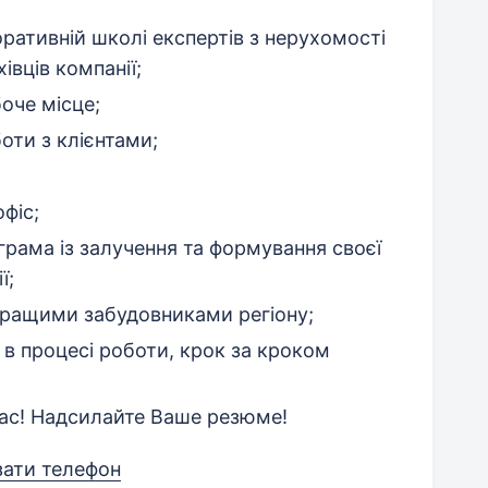
ративній школі експертів з нерухомості
івців компанії;
оче місце;
ти з клієнтами;
фіс;
рама із залучення та формування своєї
ї;
йкращими забудовниками регіону;
 в процесі роботи, крок за кроком
Вас! Надсилайте Ваше резюме!
зати телефон