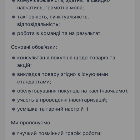
комунікабельність, здатність швидко
Знання стандартів обслуговування
навчатись, грамотна мова;
Позитивне мислення
тактовність, пунктуальність,
відповідальність;
робота в команді та на результат.
Основні обов’язки:
консультація покупців щодо товарів та
акцій;
викладка товару згідно з існуючими
стандартами;
обслуговування покупців на касі (навчаємо);
участь в проведенні інвентаризацій;
усмішка та гарний настрій ;)
Ми пропонуємо:
гнучкий позмінний графік роботи;