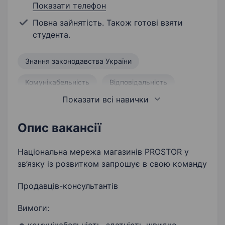
Показати телефон
Повна зайнятість. Також готові взяти
студента.
Знання законодавства України
Комунікабельність
Відповідальність
Показати всі навички
Робота в команді
Здатність до навчання
Пунктуальність
Опис вакансії
Грамотна усна та письмова мова
Національна мережа магазинів PROSTOR у
зв’язку із розвитком запрошує в свою команду
Викладка товару
Інвентаризація
Продавців-консультантів
Орієнтація на результат
Тактовність
Вимоги:
Консультування покупців
Викладка товарів