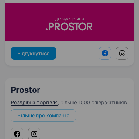
Відгукнутися
Facebook shar
Threads
Prostor
Роздрібна торгівля
,
більше 1000 співробітників
Більше про компанію