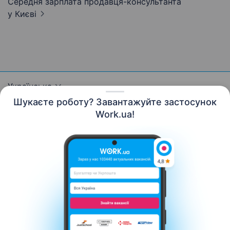
Середня зарплата продавця-консультанта
у Києві
Українська
Шукаєте роботу? Завантажуйте застосунок
Work.ua!
Ресурси
Контакти
Про нас
Кар’єра
Новини Work.ua
Допомога
Умови використання
Роботодавцю