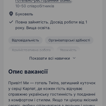
Готельно-ресторанний бізнес
;
10–50 співробітників
Буковель
Повна зайнятість. Досвід роботи від 1
року. Вища освіта.
Відповідальність
Організаторські здібності
Адміністративна робота
Уважність
Показати всі навички
Робота з людьми
Доброзичливість
Управління готелем
Бронювання номерів
Опис вакансії
Відкритість
Бажання вчитися і розвиватися
Привіт! Ми — готель Twins, затишний куточок
у серці Карпат, де кожен гість відчуває
Гостинність
справжню українську гостинність у поєднанні
з комфортом і стилем. Якщо ти цінуєш якісний
сервіс, любиш спілкуватися з людьми і хочеш